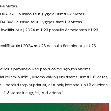
1-8 vietas.
 FIBA 3×3 Jaunimo tautų lygoje užimti 1-3 vietas.
FIBA 3×3 Jaunimo tautų lygoje užimti 1-3 vietas.
 kvalifikuotis į 2024 m. U23 pasaulio čempionatą ir U23
 kvalifikuotis į 2024 m. U23 pasaulio čempionatą ir U23
asevičius pažymėjo, kad pasiruošimo sąlygos visoms
ai keliami aukšti: „Visoms vaikinų rinktinėms užimti 1-6 vietas,
– patekti tarp stipriausių aštuonių komandų, o į B divizione
1-3 vietas ir sugrįžti į A divizioną.”