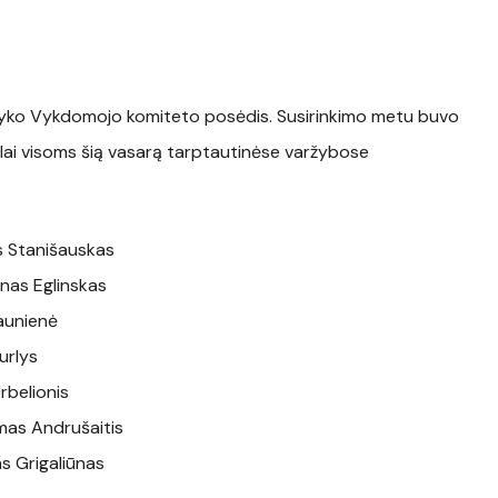
) vyko Vykdomojo komiteto posėdis. Susirinkimo metu buvo
tikslai visoms šią vasarą tarptautinėse varžybose
us Stanišauskas
onas Eglinskas
Daunienė
urlys
rbelionis
imas Andrušaitis
as Grigaliūnas