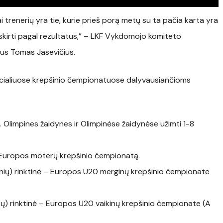
i trenerių yra tie, kurie prieš porą metų su ta pačia karta yra
paskirti pagal rezultatus,” – LKF Vykdomojo komiteto
ius Tomas Jasevičius.
oficialiuose krepšinio čempionatuose dalyvausiančioms
m. Olimpines žaidynes ir Olimpinėse žaidynėse užimti 1-8
. Europos moterų krepšinio čempionatą.
snių) rinktinė – Europos U20 merginų krepšinio čempionate
nių) rinktinė – Europos U20 vaikinų krepšinio čempionate (A