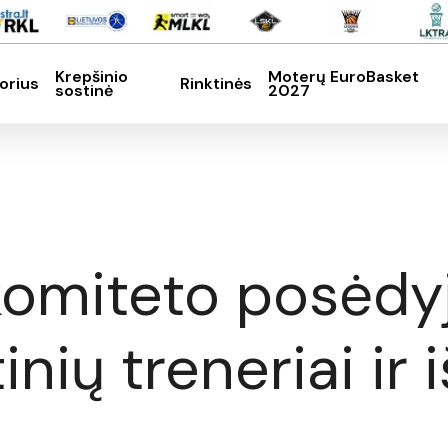
Krepšinio
Moterų EuroBasket
orius
Rinktinės
sostinė
2027
SC, kad nutrauktumėte
miteto posėdyje
nių treneriai ir iš