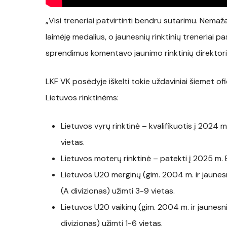
„Visi treneriai patvirtinti bendru sutarimu. Nemaža
laimėję medalius, o jaunesnių rinktinių treneriai 
sprendimus komentavo jaunimo rinktinių direktor
LKF VK posėdyje iškelti tokie uždaviniai šiemet 
Lietuvos rinktinėms:
Lietuvos vyrų rinktinė – kvalifikuotis į 2024 
vietas.
Lietuvos moterų rinktinė – patekti į 2025 m
Lietuvos U20 merginų (gim. 2004 m. ir jaune
(A divizionas) užimti 3-9 vietas.
Lietuvos U20 vaikinų (gim. 2004 m. ir jaunes
divizionas) užimti 1-6 vietas.