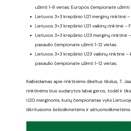
užimti 1-8 vietas; Europos čempionate užimti 
Lietuvos 3×3 krepšinio U21 merginų rinktinė –
Lietuvos 3×3 krepšinio U21 vaikinų rinktinė – 
Lietuvos 3×3 krepšinio U23 merginų rinktinė –
pasaulio čempionate užimti 1-12 vietas.
Lietuvos 3×3 krepšinio U23 vaikinų rinktinė –
pasaulio čempionate užimti 1-12 vietas.
Kalbėdamas apie rinktinėms iškeltus tikslus, T. J
rinktinėms bus sudarytos labai geros, todėl ir tiksl
U20 merginoms, kurių čempionatas vyks Lietuvoje 
iškritusioms šešiolikmetėms ir aštuoniolikmetėms – 