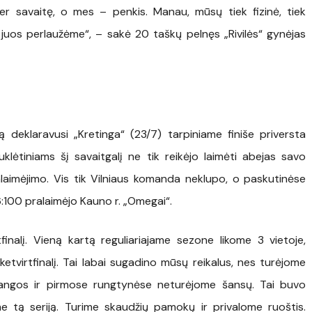
s per savaitę, o mes – penkis. Manau, mūsų tiek fizinė, tiek
 juos perlaužėme“, – sakė 20 taškų pelnęs „Rivilės“ gynėjas
ą deklaravusi „Kretinga“ (23/7) tarpiniame finiše priversta
klėtiniams šį savaitgalį ne tik reikėjo laimėti abejas savo
ralaimėjimo. Vis tik Vilniaus komanda neklupo, o paskutinėse
:100 pralaimėjo Kauno r. „Omegai“.
nalį. Vieną kartą reguliariajame sezone likome 3 vietoje,
ketvirtfinalį. Tai labai sugadino mūsų reikalus, nes turėjome
bangos ir pirmose rungtynėse neturėjome šansų. Tai buvo
 tą seriją. Turime skaudžių pamokų ir privalome ruoštis.