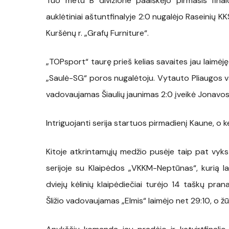
Tuo metu B divizione paaiškėjo pirmasis final
auklėtiniai aštuntfinalyje 2:0 nugalėjo Raseinių KK
Kuršėnų r. „Grafų Furniture“.
„TOPsport“ taurę prieš kelias savaites jau laimėję 
„Saulė-SG“ poros nugalėtoju. Vytauto Pliaugos va
vadovaujamas Šiaulių jaunimas 2:0 įveikė Jonavos
Intriguojanti serija startuos pirmadienį Kaune, o 
Kitoje atkrintamųjų medžio pusėje taip pat vykst
serijoje su Klaipėdos „VKKM-Neptūnas“, kurią l
dviejų kėlinių klaipėdiečiai turėjo 14 taškų pran
Šližio vadovaujamas „Elmis“ laimėjo net 29:10, o 