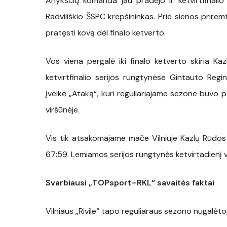
Anyk
ščių komanda jau pradėjo ir ketvirtfinali
Radviliškio ŠSPC krepšininkas. Prie sienos prirem
pratęsti kovą dėl finalo ketverto.
Vos viena pergalė iki finalo ketverto skiria K
ketvirtfinalio serijos rungtynėse Gintauto Reg
įveikė „Ataką“, kuri reguliariajame sezone buvo pa
viršūnėje.
Vis tik atsakomajame mače Vilniuje Kazlų Rūdos k
67:59. Lemiamos serijos rungtynės ketvirtadienį 
Svarbiausi „TOPsport–RKL“ savaitės faktai
Vilniaus „Rivile“ tapo reguliaraus sezono nugalėto