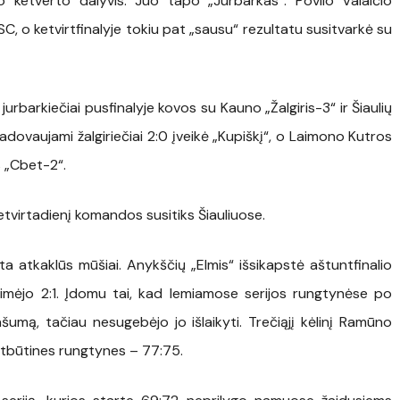
o ketverto dalyvis. Juo tapo „Jurbarkas“. Povilo Valaičio
SC, o ketvirtfinalyje tokiu pat „sausu“ rezultatu susitvarkė su
jurbarkiečiai pusfinalyje kovos su Kauno „Žalgiris-3“ ir Šiaulių
dovaujami žalgiriečiai 2:0 įveikė „Kupiškį“, o Laimono Kutros
 „Cbet-2“.
ketvirtadienį komandos susitiks Šiauliuose.
a atkaklūs mūšiai. Anykščių „Elmis“ išsikapstė aštuntfinalio
aimėjo 2:1. Įdomu tai, kad lemiamose serijos rungtynėse po
ašumą, tačiau nesugebėjo jo išlaikyti. Trečiąjį kėlinį Ramūno
žūtbūtines rungtynes
– 77:75.