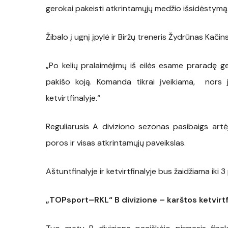
gerokai pakeisti atkrintamųjų medžio išsidėstymą
Žibalo į ugnį įpylė ir Biržų treneris Žydrūnas Kačin
„Po kelių pralaimėjimų iš eilės esame praradę ge
pakišo koją. Komanda tikrai įveikiama, nors 
ketvirtfinalyje.“
Reguliarusis A diviziono sezonas pasibaigs artėj
poros ir visas atkrintamųjų paveikslas.
Aštuntfinalyje ir ketvirtfinalyje bus žaidžiama iki 3
„TOPsport–RKL“ B divizione – karštos ketvirtfi