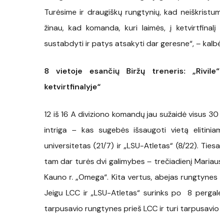
Turėsime ir draugiškų rungtynių, kad neiškristu
žinau, kad komanda, kuri laimės, į ketvirtfin
sustabdyti ir patys atsakyti dar geresne“, – kalbė
8 vietoje esančių Biržų treneris: „Rivil
ketvirtfinalyje“
12 iš 16 A diviziono komandų jau sužaidė visus 30 
intriga – kas sugebės išsaugoti vietą elitini
universitetas (21/7) ir „LSU-Atletas“ (8/22). Ties
tam dar turės dvi galimybes – trečiadienį Mariaus 
Kauno r. „Omega“. Kita vertus, abejas rungtynes 
Jeigu LCC ir „LSU-Atletas“ surinks po 8 pergales
tarpusavio rungtynes prieš LCC ir turi tarpusavi