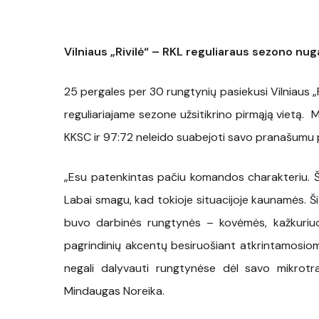
Vilniaus „Rivilė“ – RKL reguliaraus sezono nug
25 pergales per 30 rungtynių pasiekusi Vilniaus „
reguliariajame sezone užsitikrino pirmąją vietą. 
KKSC ir 97:72 neleido suabejoti savo pranašumu pr
„Esu patenkintas pačiu komandos charakteriu. Ši
Labai smagu, kad tokioje situacijoje kaunamės. Š
buvo darbinės rungtynės – kovėmės, kažkuriuo
pagrindinių akcentų besiruošiant atkrintamosio
negali dalyvauti rungtynėse dėl savo mikrotra
Mindaugas Noreika.