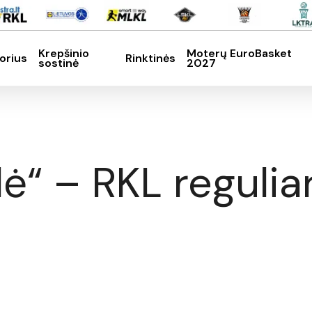
Krepšinio
Moterų EuroBasket
orius
Rinktinės
sostinė
2027
SC, kad nutrauktumėte
ilė“ – RKL reguli