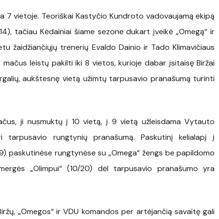
ama 7 vietoje. Teoriškai Kastyčio Kundroto vadovaujamą ekipą
/14), tačiau Kėdainiai šiame sezone dukart įveikė „Omegą“ ir
tu žaidžiančiųjų trenerių Evaldo Dainio ir Tado Klimavičiaus
ačus leistų pakilti iki 8 vietos, kurioje dabar įsitaisę Biržai
pergalių, aukštesnę vietą užimtų tarpusavio pranašumą turinti
ačus, ji nusmuktų į 10 vietą, į 9 vietą užleisdama Vytauto
ri tarpusavio rungtynių pranašumą. Paskutinį kelialapį į
/19) paskutinėse rungtynėse su „Omega“ žengs be papildomo
kmergės „Olimpui“ (10/20) dėl tarpusavio pranašumo yra
 Biržų, „Omegos“ ir VDU komandos per artėjančią savaitę gali