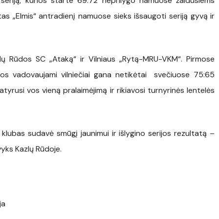
o seriją, kurios starte 69:72 neprilygo namuose žaidusiems
tas „Elmis“ antradienį namuose sieks išsaugoti seriją gyvą ir
azlų Rūdos SC „Ataką“ ir Vilniaus „Rytą-MRU-VKM“. Pirmose
inos vadovaujami vilniečiai gana netikėtai svečiuose 75:65
tyrusi vos vieną pralaimėjimą ir rikiavosi turnyrinės lentelės
lubas sudavė smūgį jaunimui ir išlygino serijos rezultatą –
vyks Kazlų Rūdoje.
ja