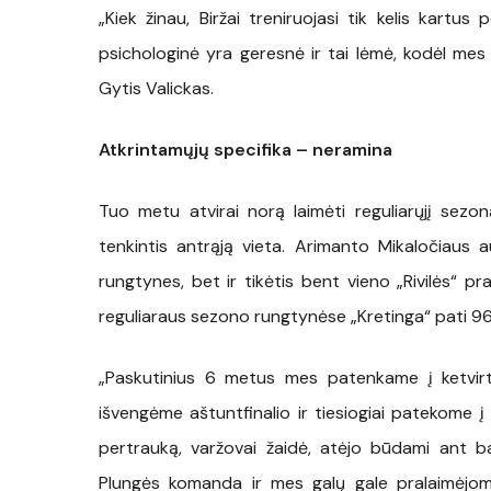
„Kiek žinau, Biržai treniruojasi tik kelis kartu
psichologinė yra geresnė ir tai lėmė, kodėl mes
Gytis Valickas.
Atkrintamųjų specifika – neramina
Tuo metu atvirai norą laimėti reguliarųjį sezon
tenkintis antrąją vieta. Arimanto Mikaločiaus au
rungtynes, bet ir tikėtis bent vieno „Rivilės“ p
reguliaraus sezono rungtynėse „Kretinga“ pati 96
„Paskutinius 6 metus mes patenkame į ketvirtfi
išvengėme aštuntfinalio ir tiesiogiai patekome į 
pertrauką, varžovai žaidė, atėjo būdami ant 
Plungės komanda ir mes galų gale pralaimėjome