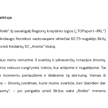
alėtoja
Rivilė“ šį savaitgalį Regionų krepšinio lygos („TOPsport–RKL“)
Mindaugo Noreikos vadovaujami vilniečiai 82:75 nugalėjo Biržų
ieš Kėdainių SC „Ateitis“ klubą.
uo metu neturime 3 svarbių ir pilnaverčių rotacijos žmonių.
itos nebuvo rungtynės tokios, kur atėjome ir nugalėjome. Tai
 momentu perlaužėme ir išlaikėme tą skirtumą. Vienas iš
ms – žmonių įvedimas, kurie mums svarbūs, bet šiandien dar
umų“, – po pergalės prieš Biržus sakė „Rivilės“ treneris