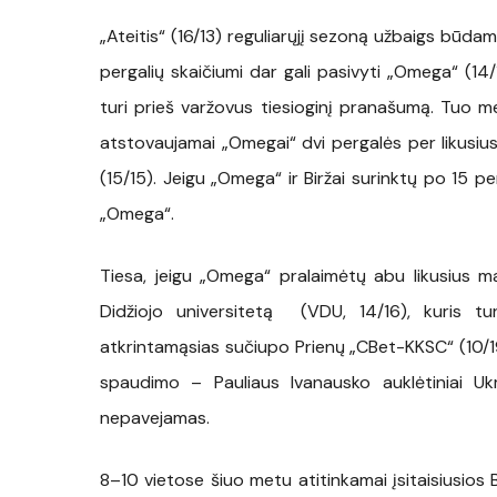
„Ateitis“ (16/13) reguliarųjį sezoną užbaigs būd
pergalių skaičiumi dar gali pasivyti „Omega“ (14
turi prieš varžovus tiesioginį pranašumą. Tuo me
atstovaujamai „Omegai“ dvi pergalės per likusius m
(15/15). Jeigu „Omega“ ir Biržai surinktų po 15 
„Omega“.
Tiesa, jeigu „Omega“ pralaimėtų abu likusius m
Didžiojo universitetą (VDU, 14/16), kuris tu
atkrintamąsias sučiupo Prienų „CBet-KKSC“ (10
spaudimo – Pauliaus Ivanausko auklėtiniai U
nepavejamas.
8–10 vietose šiuo metu atitinkamai įsitaisiusios