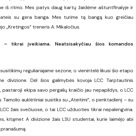
me iš ritmo. Mes patys daug kartų žaidėme aštuntfinalyje ir
alį ateis su gera banga. Mes turime tą bangą kuo greičiau
jo „Kretingos“ treneris A. Mikaločius.
e“ – tikrai įveikiama. Neatsisakyčiau šios komandos
susitikimų reguliariajame sezone, o vienintelė likusi šio etapo
ame divizione. Dėl šios galimybės kovoja LCC Tarptautinis
a, pastaroji ekipa savo pergalių kraičio jau nepapildys, o LCC
Tamolio auklėtiniai susitiks su „Ateitimi“, o penktadienį – su
LCC žais svečiuose, o tai LCC užduoties tikrai nepalengvina.
, kitąmet A divizione žais LSU studentai, kurie laimėjo abi
o pranašumą.