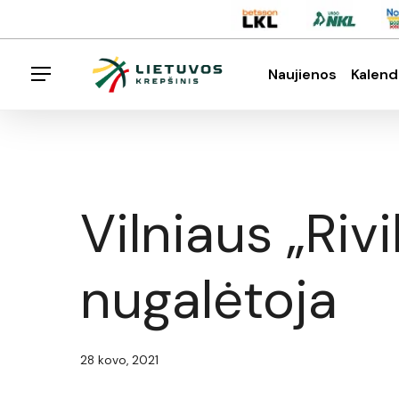
Skip
Menu
to
main
Naujienos
Kalend
Menu
content
Spauskite enter klavišą norėdami ieškoti arba E
Vilniaus „Riv
nugalėtoja
28 kovo, 2021