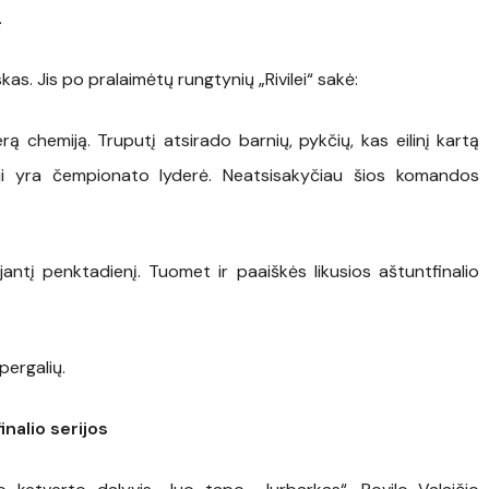
.
skas. Jis po pralaimėtų rungtynių „Rivilei“ sakė:
rą chemiją. Truputį atsirado barnių, pykčių, kas eilinį kartą
ji yra čempionato lyderė. Neatsisakyčiau šios komandos
antį penktadienį. Tuomet ir paaiškės likusios aštuntfinalio
 pergalių.
nalio serijos