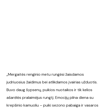
„Mergaitės renginio metu rungėsi žaisdamos
judriuosius žaidimus bei atlikdamos įvairias užduotis.
Buvo daug šypsenų, puikios nuotaikos ir tik kelios
ašarėlės pralaimėjus rungtį. Emocijų pilna diena su
krepšinio kamuoliu – puiki sezono pabaiga ir vasaros