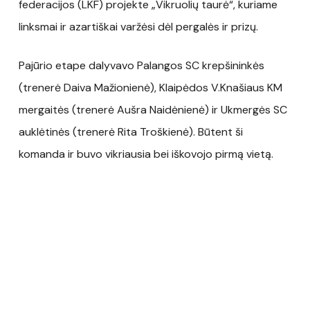
federacijos (LKF) projekte „Vikruolių taurė“, kuriame
linksmai ir azartiškai varžėsi dėl pergalės ir prizų.
Pajūrio etape dalyvavo Palangos SC krepšininkės
(trenerė Daiva Mažionienė), Klaipėdos V.Knašiaus KM
mergaitės (trenerė Aušra Naidėnienė) ir Ukmergės SC
auklėtinės (trenerė Rita Troškienė). Būtent ši
komanda ir buvo vikriausia bei iškovojo pirmą vietą.