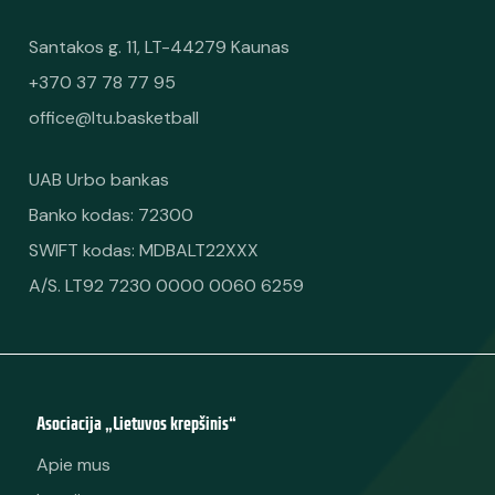
Santakos g. 11, LT-44279 Kaunas
+370 37 78 77 95
office@ltu.basketball
UAB Urbo bankas
Banko kodas: 72300
SWIFT kodas: MDBALT22XXX
A/S. LT92 7230 0000 0060 6259
Asociacija „Lietuvos krepšinis“
Apie mus