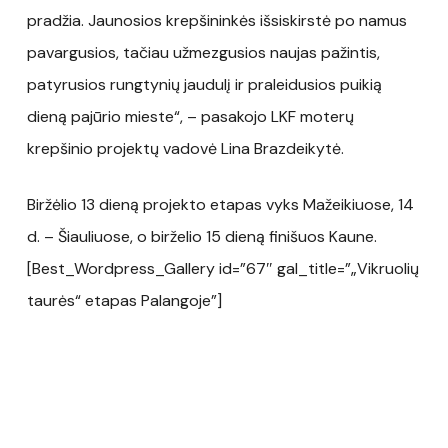
pradžia. Jaunosios krepšininkės išsiskirstė po namus
pavargusios, tačiau užmezgusios naujas pažintis,
patyrusios rungtynių jaudulį ir praleidusios puikią
dieną pajūrio mieste“, – pasakojo LKF moterų
krepšinio projektų vadovė Lina Brazdeikytė.
Biržėlio 13 dieną projekto etapas vyks Mažeikiuose, 14
d. – Šiauliuose, o birželio 15 dieną finišuos Kaune.
[Best_Wordpress_Gallery id=”67″ gal_title=”„Vikruolių
taurės“ etapas Palangoje”]