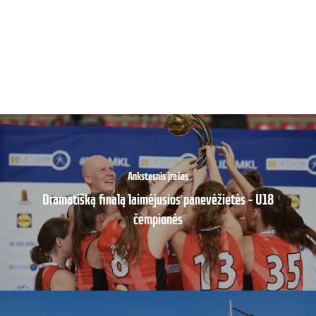
Ankstesnis įrašas
Dramatišką finalą laimėjusios panevėžietės – U18
čempionės