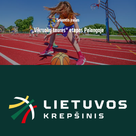
Sekantis įrašas
„Vikruolių taurės“ etapas Palangoje