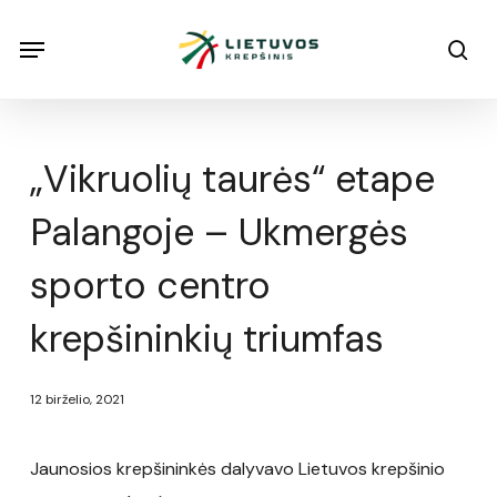
Skip
Menu
Menu
sea
to
main
content
„Vikruolių taurės“ etape
Palangoje – Ukmergės
sporto centro
krepšininkių triumfas
12 birželio, 2021
Jaunosios krepšininkės dalyvavo Lietuvos krepšinio