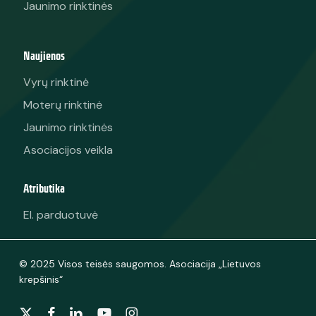
Jaunimo rinktinės
Naujienos
Vyrų rinktinė
Moterų rinktinė
Jaunimo rinktinės
Asociacijos veikla
Atributika
El. parduotuvė
© 2025 Visos teisės saugomos. Asociacija „Lietuvos
krepšinis“
x-
facebook
linkedin
youtube
instagram