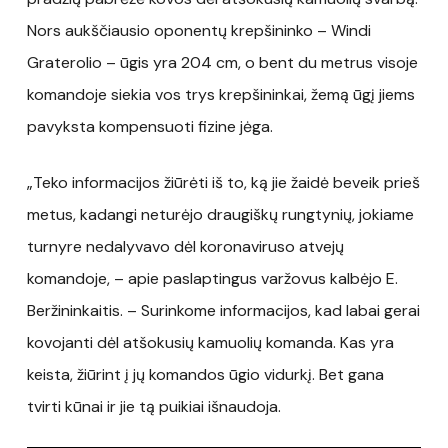
Nors aukščiausio oponentų krepšininko – Windi
Graterolio – ūgis yra 204 cm, o bent du metrus visoje
komandoje siekia vos trys krepšininkai, žemą ūgį jiems
pavyksta kompensuoti fizine jėga.
„Teko informacijos žiūrėti iš to, ką jie žaidė beveik prieš
metus, kadangi neturėjo draugiškų rungtynių, jokiame
turnyre nedalyvavo dėl koronaviruso atvejų
komandoje, – apie paslaptingus varžovus kalbėjo E.
Beržininkaitis. – Surinkome informacijos, kad labai gerai
kovojanti dėl atšokusių kamuolių komanda. Kas yra
keista, žiūrint į jų komandos ūgio vidurkį. Bet gana
tvirti kūnai ir jie tą puikiai išnaudoja.