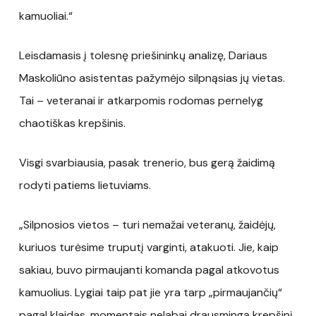
kamuoliai.“
Leisdamasis į tolesnę priešininkų analizę, Dariaus
Maskoliūno asistentas pažymėjo silpnąsias jų vietas.
Tai – veteranai ir atkarpomis rodomas pernelyg
chaotiškas krepšinis.
Visgi svarbiausia, pasak trenerio, bus gerą žaidimą
rodyti patiems lietuviams.
„Silpnosios vietos – turi nemažai veteranų, žaidėjų,
kuriuos turėsime truputį varginti, atakuoti. Jie, kaip
sakiau, buvo pirmaujanti komanda pagal atkovotus
kamuolius. Lygiai taip pat jie yra tarp „pirmaujančių“
pagal klaidas, momentais nelabai drausmingą krepšinį