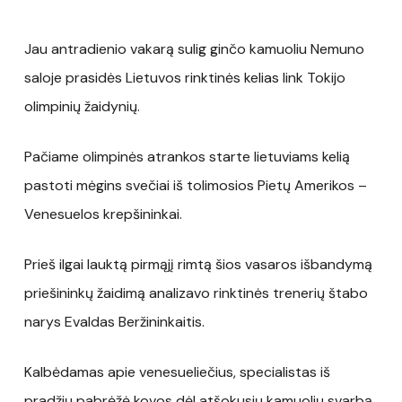
Jau antradienio vakarą sulig ginčo kamuoliu Nemuno
saloje prasidės Lietuvos rinktinės kelias link Tokijo
olimpinių žaidynių.
Pačiame olimpinės atrankos starte lietuviams kelią
pastoti mėgins svečiai iš tolimosios Pietų Amerikos –
Venesuelos krepšininkai.
Prieš ilgai lauktą pirmąjį rimtą šios vasaros išbandymą
priešininkų žaidimą analizavo rinktinės trenerių štabo
narys Evaldas Beržininkaitis.
Kalbėdamas apie venesueliečius, specialistas iš
pradžių pabrėžė kovos dėl atšokusių kamuolių svarbą.