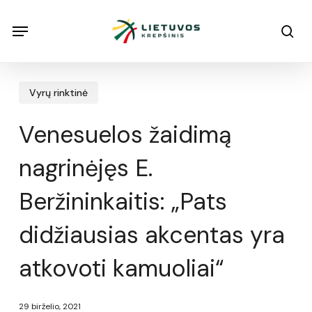
Skip
Menu
Menu
sea
to
main
content
Vyrų rinktinė
Venesuelos žaidimą
nagrinėjęs E.
Beržininkaitis: „Pats
didžiausias akcentas yra
atkovoti kamuoliai“
29 birželio, 2021