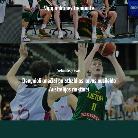
Vyrų rinktinės treniruotė
Sekantis įrašas
Devyniolikmečiai po atkaklios kovos nusileido
Australijos rinktinei