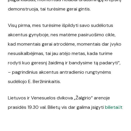
demonstruoja, tai turėsime gerai gintis.
Visų pirma, mes turėsime išpildyti savo sudėliotus
akcentus gynyboje, nes matėme pasiruošimo cikle,
kad momentais gerai atrodėme, momentais dar įvyko
nesusikalbėjimas, tai jau atėjo metas, kada turime
rodyti kuo geresnį žaidimą ir bandysime tą padaryti“,
– pagrindinius akcentus antradienio rungtynėms
sudėliojo E. Beržininkaitis.
Lietuvos ir Venesuelos dvikova „Žalgirio“ arenoje
prasidės 19.30 val. Bilietų vis dar galima įsigyti
bilietai.lt