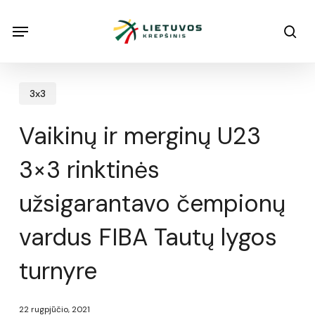
Skip
Menu
Menu
sea
to
main
content
3x3
Vaikinų ir merginų U23
3×3 rinktinės
užsigarantavo čempionų
vardus FIBA Tautų lygos
turnyre
22 rugpjūčio, 2021