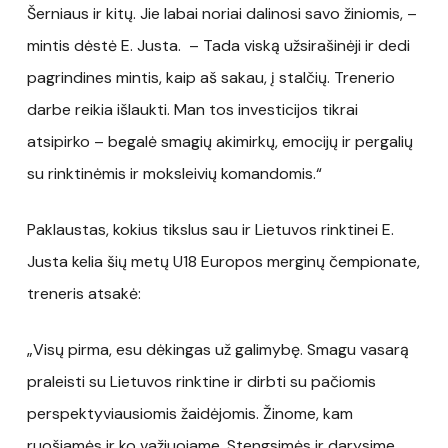
Šerniaus ir kitų. Jie labai noriai dalinosi savo žiniomis, –
mintis dėstė E. Justa. – Tada viską užsirašinėji ir dedi
pagrindines mintis, kaip aš sakau, į stalčių. Trenerio
darbe reikia išlaukti. Man tos investicijos tikrai
atsipirko – begalė smagių akimirkų, emocijų ir pergalių
su rinktinėmis ir moksleivių komandomis.“
Paklaustas, kokius tikslus sau ir Lietuvos rinktinei E.
Justa kelia šių metų U18 Europos merginų čempionate,
treneris atsakė:
„Visų pirma, esu dėkingas už galimybę. Smagu vasarą
praleisti su Lietuvos rinktine ir dirbti su pačiomis
perspektyviausiomis žaidėjomis. Žinome, kam
ruošiamės ir ko važiuojame. Stengsimės ir darysime