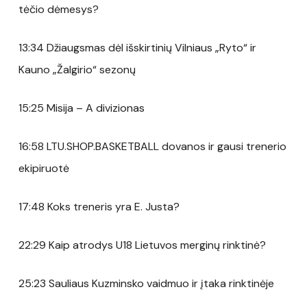
tėčio dėmesys?
13:34 Džiaugsmas dėl išskirtinių Vilniaus „Ryto“ ir
Kauno „Žalgirio“ sezonų
15:25 Misija – A divizionas
16:58 LTU.SHOP.BASKETBALL dovanos ir gausi trenerio
ekipiruotė
17:48 Koks treneris yra E. Justa?
22:29 Kaip atrodys U18 Lietuvos merginų rinktinė?
25:23 Sauliaus Kuzminsko vaidmuo ir įtaka rinktinėje