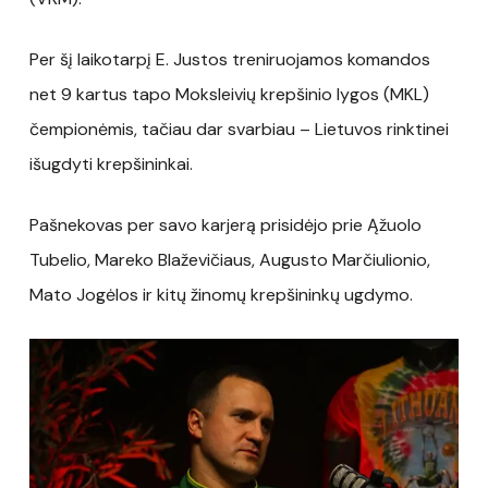
Per šį laikotarpį E. Justos treniruojamos komandos
net 9 kartus tapo Moksleivių krepšinio lygos (MKL)
čempionėmis, tačiau dar svarbiau – Lietuvos rinktinei
išugdyti krepšininkai.
Pašnekovas per savo karjerą prisidėjo prie Ąžuolo
Tubelio, Mareko Blaževičiaus, Augusto Marčiulionio,
Mato Jogėlos ir kitų žinomų krepšininkų ugdymo.