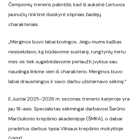
Čempionių treneris pabrėžė, kad ši auksinė Lietuvos
jaunučių rinktinė išsiskyrė stipriais žaidėjų
charakteriais.
„Merginos buvo labai kovingos. Jeigu mums kažkas
nesisekdavo, ką būdavome susitarę, rungtynių metu
mes vis tiek sugebėdavome perlaužti įvykius sau
naudinga linkme vien iš charakterio. Merginos buvo
labai drausmingos ir savo darbu užsitarnavo sėkmę.“
E.Justai 2025–2026 m. sezonas trenerio karjeroje yra
jau 18-asis. Specialistas sėkmingai darbavosi Šarūno
Marčiulionio krepšinio akademijoje (ŠMKA), o dabar
pradėtus darbus tęsia Vilniaus krepšinio mokykloje
(VKM).