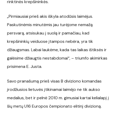
rinktinės krepšininkės.
„Pirmiausiai prieš akis iškyla atodūsis laimėjus.
Paskutinėmis minutėmis jau turėjome nemažą
persvarą, atsisukau į suolą ir pamačiau, kad
krepšininkių veiduose įtampos nebėra, yra tik
džiaugsmas. Labai laukėme, kada tas laikas ištiksės ir
galėsime džiaugtis nestabdomai“, – triumfo akimirkas
prisimena E. Justa.
Savo pranašumą prieš visas B diviziono komandas
įrodžiusios lietuvės įtikinamai laimėjo ne tik aukso
medalius, bet ir pelnė 2010 m. gimusiai kartai kelialapį į
šių metų U16 Europos čempionato elitinį divizioną.