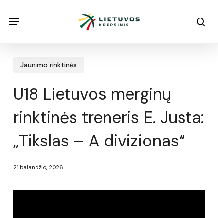
Skip
Menu
Menu
sea
to
main
content
Jaunimo rinktinės
U18 Lietuvos merginų
rinktinės treneris E. Justa:
„Tikslas – A divizionas“
21 balandžio, 2026