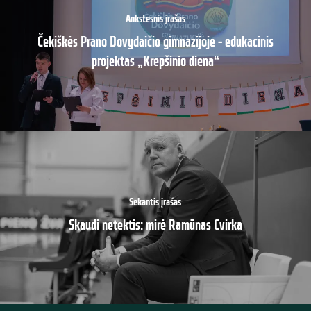
Ankstesnis įrašas
Čekiškės Prano Dovydaičio gimnazijoje – edukacinis
projektas „Krepšinio diena“
Sekantis įrašas
Skaudi netektis: mirė Ramūnas Cvirka