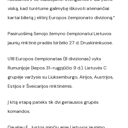
viską, kad turėtume galimybę iškovoti ateinančiai
kartai bilietą į elitinį Europos čempionato divizioną.“
Pasiruošimą Senojo žemyno čempionatui Lietuvos
jaunių rinktinė pradės birželio 27 d. Druskininkuose.
U18 Europos čempionatas (B divizionas) vyks
Rumunijoje (liepos 31–rugpjūčio 9 d.). Lietuvės C
grupėje varžysis su Liuksemburgo, Airijos, Austrijos,
Estijos ir Šveicarijos rinktinėmis.
Į kitą etapą pateks tik dvi geriausios grupės
komandos.
Daugiau E. Justos minčių apie Lietuvos jaunimo