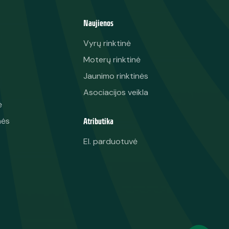
Naujienos
Vyrų rinktinė
Moterų rinktinė
Jaunimo rinktinės
Asociacijos veikla
ė
Atributika
nės
El. parduotuvė