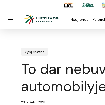
Skip
Menu
to
main
Naujienos
Kalend
Menu
content
Spauskite enter klavišą norėdami ieškoti arba E
Vyrų rinktinė
To dar nebuv
automobilyj
23 birželio, 2021