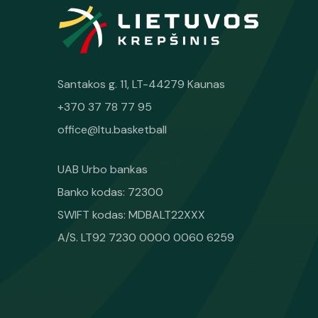
Santakos g. 11, LT-44279 Kaunas
+370 37 78 77 95
office@ltu.basketball
UAB Urbo bankas
Banko kodas: 72300
SWIFT kodas: MDBALT22XXX
A/S. LT92 7230 0000 0060 6259