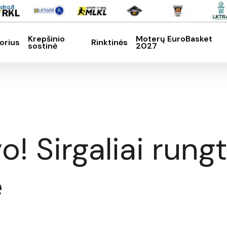
Krepšinio
Moterų EuroBasket
orius
Rinktinės
sostinė
2027
SC, kad nutrauktumėte
o! Sirgaliai rung
e