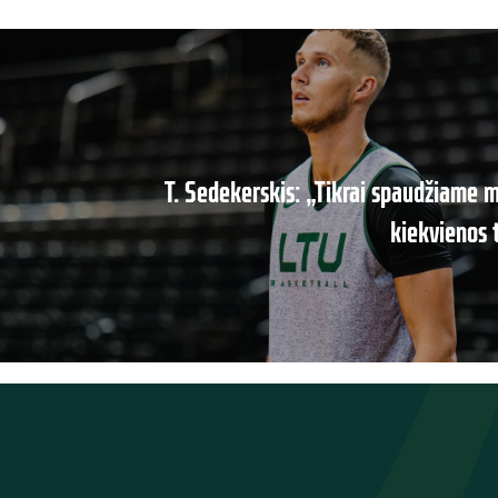
T. Sedekerskis: „Tikrai spaudžiame
kiekvienos 