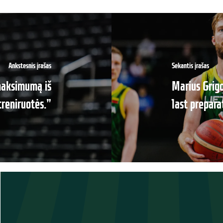
Ankstesnis įrašas
Sekantis įrašas
 maksimumą iš
Marius Grigo
treniruotės.”
last prepar