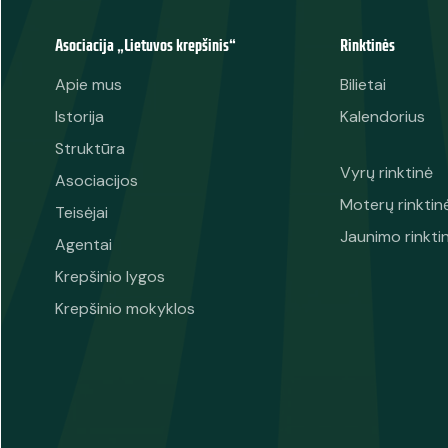
Asociacija „Lietuvos krepšinis“
Rinktinės
Apie mus
Bilietai
Istorija
Kalendorius
Struktūra
Vyrų rinktinė
Asociacijos
Moterų rinktin
Teisėjai
Jaunimo rinkti
Agentai
Krepšinio lygos
Krepšinio mokyklos