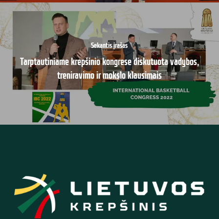
Sekantis įrašas
Tarptautiniame krepšinio kongrese diskutuota vadybos,
treniravimo ir mokslo klausimais