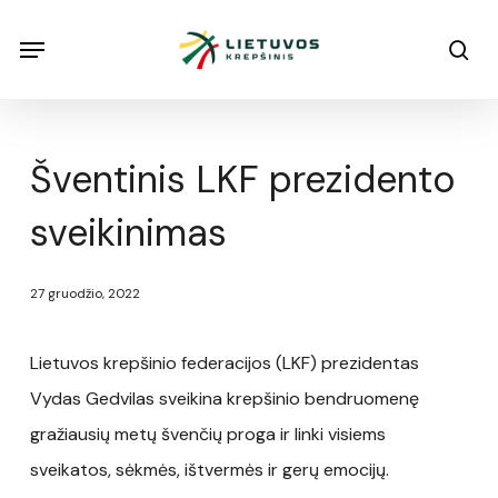
Skip
Menu
Menu
sea
to
main
content
Šventinis LKF prezidento
sveikinimas
27 gruodžio, 2022
Lietuvos krepšinio federacijos (LKF) prezidentas
Vydas Gedvilas sveikina krepšinio bendruomenę
gražiausių metų švenčių proga ir linki visiems
sveikatos, sėkmės, ištvermės ir gerų emocijų.