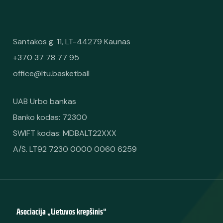
Santakos g. 11, LT-44279 Kaunas
+370 37 78 77 95
office@ltu.basketball
UAB Urbo bankas
Banko kodas: 72300
SWIFT kodas: MDBALT22XXX
A/S. LT92 7230 0000 0060 6259
Asociacija „Lietuvos krepšinis“