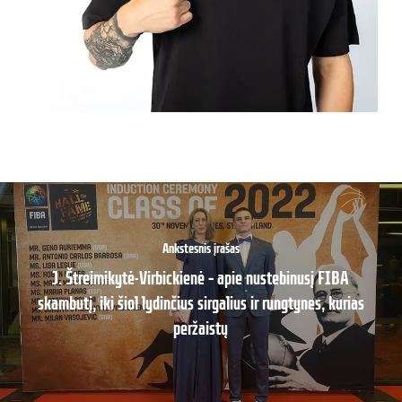
Ankstesnis įrašas
J. Štreimikytė-Virbickienė – apie nustebinusį FIBA
skambutį, iki šiol lydinčius sirgalius ir rungtynes, kurias
peržaistų