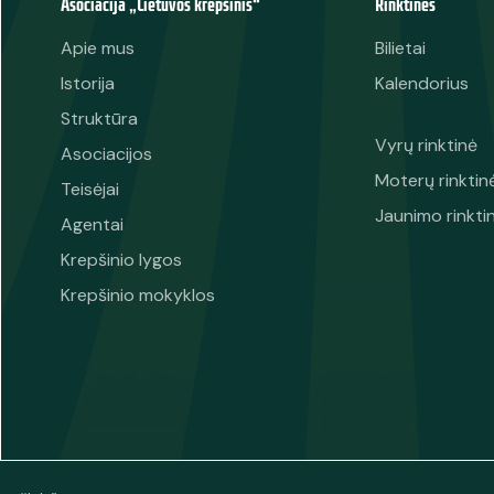
Asociacija „Lietuvos krepšinis“
Rinktinės
Apie mus
Bilietai
Istorija
Kalendorius
Struktūra
Vyrų rinktinė
Asociacijos
Moterų rinktin
Teisėjai
Jaunimo rinkti
Agentai
Krepšinio lygos
Krepšinio mokyklos