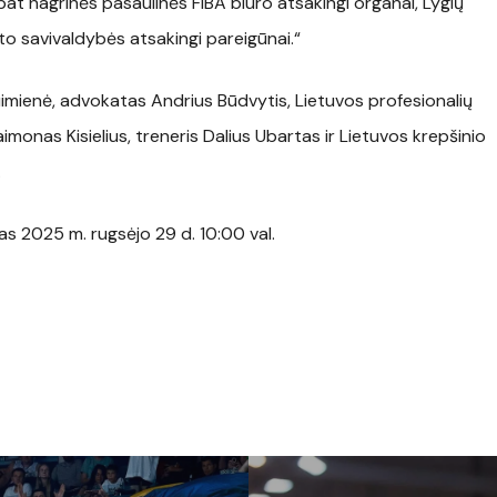
pat nagrinės pasaulinės FIBA biuro atsakingi organai, Lygių
to savivaldybės atsakingi pareigūnai.“
uimienė, advokatas Andrius Būdvytis, Lietuvos profesionalių
imonas Kisielius, treneris Dalius Ubartas ir Lietuvos krepšinio
.
s 2025 m. rugsėjo 29 d. 10:00 val.