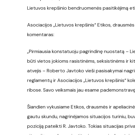
Lietuvos krepšinio bendruomenės pasitikėjimą eti
Asociacijos „Lietuvos krepšinis“ Etikos, drausmės
komentaras:
„Pirmiausia konstatuoju pagrindinę nuostatą – Lie
būti vietos jokioms rasistinėms, seksistinėms ir
atvejis – Roberto Javtoko vieši pasisakymai nagr
reglamentų ir Asociacijos „Lietuvos krepšinis“ k
ribose. Savo veiksmais jau esame pademonstravę
Šiandien vykusiame Etikos, drausmės ir apeliacinė
gautu skundu, nagrinėjamos situacijos turiniu, b
poziciją pateikti R. Javtoko. Tokias situacijas pr