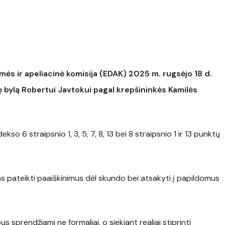
mės ir apeliacinė komisija (EDAK) 2025 m. rugsėjo 18 d.
 bylą Robertui Javtokui pagal krepšininkės Kamilės
o 6 straipsnio 1, 3, 5, 7, 8, 13 bei 8 straipsnio 1 ir 13 punktų
as pateikti paaiškinimus dėl skundo bei atsakyti į papildomus
 sprendžiami ne formaliai, o siekiant realiai stiprinti