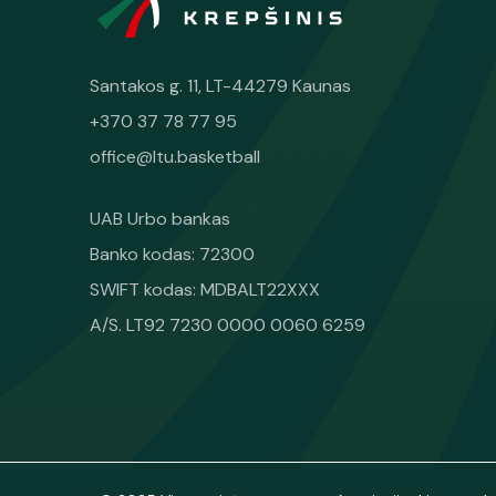
Santakos g. 11, LT-44279 Kaunas
+370 37 78 77 95
office@ltu.basketball
UAB Urbo bankas
Banko kodas: 72300
SWIFT kodas: MDBALT22XXX
A/S. LT92 7230 0000 0060 6259