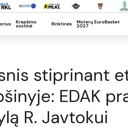
Krepšinio
Moterų EuroBasket
orius
Rinktinės
sostinė
2027
SC, kad nutrauktumėte
snis stiprinant 
pšinyje: EDAK p
lą R. Javtokui