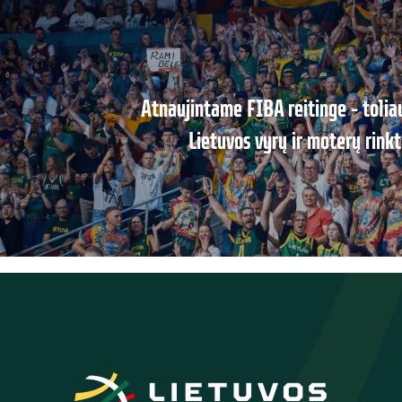
Atnaujintame FIBA reitinge – tolia
Lietuvos vyrų ir moterų rinkti