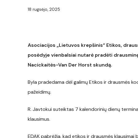
18 rugsėjo, 2025
Asociacijos „Lietuvos krepšinis“ Etikos, draus
posėdyje vienbalsiai nutarė pradėti drausminę
Nacickaitės-Van Der Horst skundą.
Byla pradedama dėl galimų Etikos ir drausmės kodeks
pažeidimų.
R. Javtokui suteiktas 7 kalendorinių dienų termin
klausimus.
EDAK pabrėžia, kad etikos ir drausmės klausimai bus