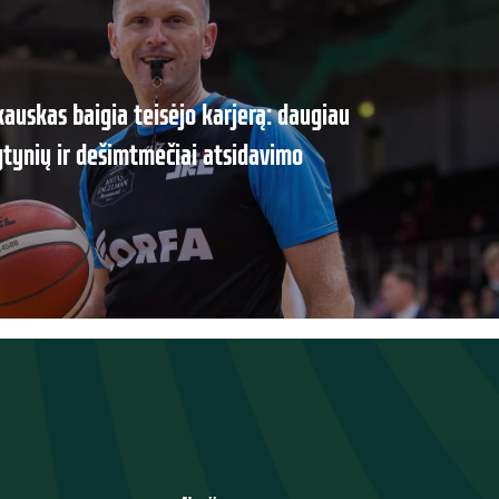
kauskas baigia teisėjo karjerą: daugiau
tynių ir dešimtmečiai atsidavimo