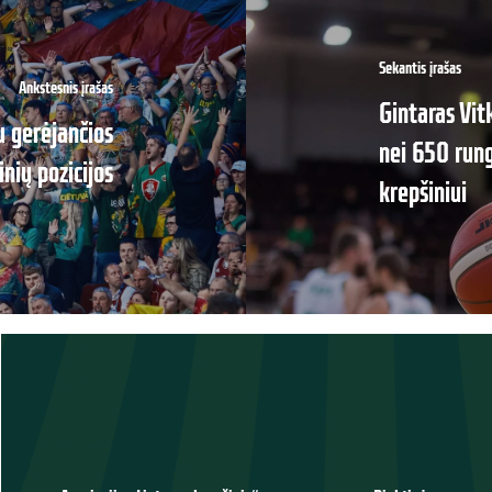
Sekantis įrašas
Ankstesnis įrašas
Gintaras Vit
u gerėjančios
nei 650 rung
nių pozicijos
krepšiniui