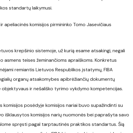
kos standartų laikymusi.
 ir apeliacinės komisijos pirmininko Tomo Jasevičiaus
tuvos krepšinio sistemoje, už kurią esame atsakingi, negali
 kito asmens teises žeminančioms apraiškoms. Konkretus
inėjami remiantis Lietuvos Respublikos įstatymų, FIBA
olegialių organų atsakomybes apibrėžiančių dokumentų
 objektyvaus ir nešališko tyrimo vykdymo kompetencijas.
s komisijos posėdyje komisijos nariai buvo supažindinti su
uvo išklausytos komisijos narių nuomonės bei paprašyta savo
ivalome spręsti pagal tarptautinės praktikos standartus. Šią