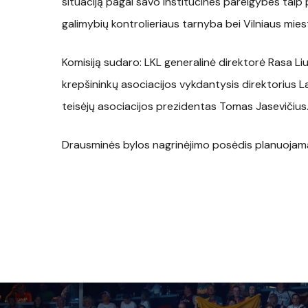
situaciją pagal savo institucines pareigybes taip 
galimybių kontrolieriaus tarnyba bei Vilniaus mies
Komisiją sudaro: LKL generalinė direktorė Rasa Li
krepšininkų asociacijos vykdantysis direktorius La
teisėjų asociacijos prezidentas Tomas Jasevičius
Drausminės bylos nagrinėjimo posėdis planuojama