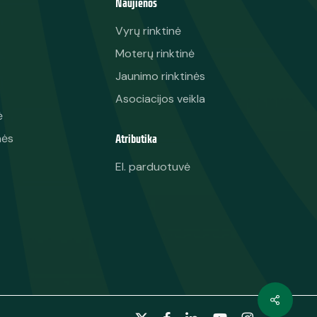
Naujienos
Vyrų rinktinė
Moterų rinktinė
Jaunimo rinktinės
Asociacijos veikla
ė
Atributika
nės
El. parduotuvė