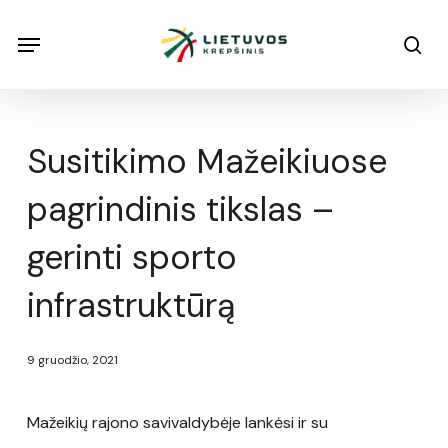
Skip
Menu
Menu
sea
to
main
content
Susitikimo Mažeikiuose
pagrindinis tikslas –
gerinti sporto
infrastruktūrą
9 gruodžio, 2021
Mažeikių rajono savivaldybėje lankėsi ir su