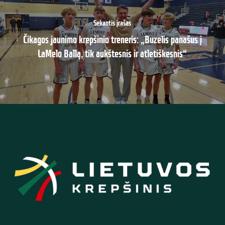
Sekantis įrašas
Čikagos jaunimo krepšinio treneris: „Buzelis panašus į
LaMelo Ballą, tik aukštesnis ir atletiškesnis“