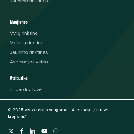
Jaunimo rinktinės
Naujienos
Vyrų rinktinė
Moterų rinktinė
Jaunimo rinktinės
Asociacijos veikla
Atributika
El. parduotuvė
© 2025 Visos teisės saugomos. Asociacija „Lietuvos
krepšinis“
x-
facebook
linkedin
youtube
instagram