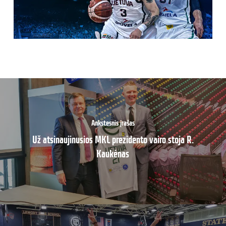
Ankstesnis įrašas
Už atsinaujinusios MKL prezidento vairo stoja R.
Kaukėnas