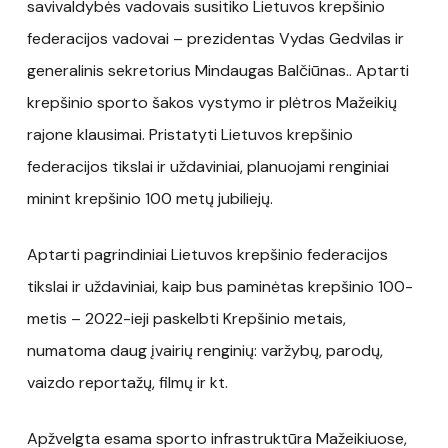
savivaldybės vadovais susitiko Lietuvos krepšinio
federacijos vadovai – prezidentas Vydas Gedvilas ir
generalinis sekretorius Mindaugas Balčiūnas.. Aptarti
krepšinio sporto šakos vystymo ir plėtros Mažeikių
rajone klausimai. Pristatyti Lietuvos krepšinio
federacijos tikslai ir uždaviniai, planuojami renginiai
minint krepšinio 100 metų jubiliejų.
Aptarti pagrindiniai Lietuvos krepšinio federacijos
tikslai ir uždaviniai, kaip bus paminėtas krepšinio 100-
metis – 2022-ieji paskelbti Krepšinio metais,
numatoma daug įvairių renginių: varžybų, parodų,
vaizdo reportažų, filmų ir kt.
Apžvelgta esama sporto infrastruktūra Mažeikiuose,