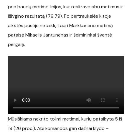
prie baudų metimo linijos, kur realizavo abu metimus ir
išlygino rezultatą (79:79). Po pertraukėlės kitoje
aikštės pusėje netaiklų Lauri Markkaneno metimą
pataisė Mikaelis Jantunenas ir šeimininkai šventė
pergalę.
Mūsiškiams nekrito tolimi metimai, kurių pataikyta 5 iš
19 (26 proc.). Abi komandos gan dažnai klydo –