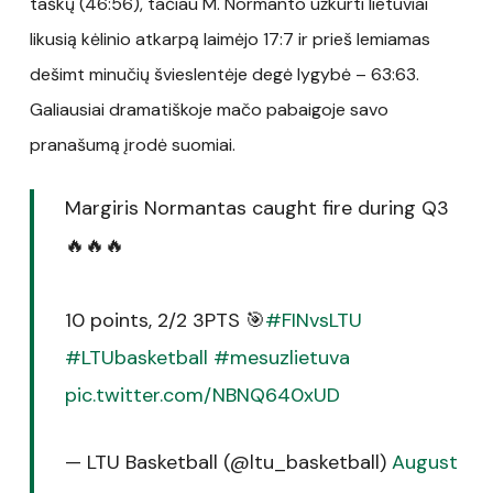
taškų (46:56), tačiau M. Normanto užkurti lietuviai
likusią kėlinio atkarpą laimėjo 17:7 ir prieš lemiamas
dešimt minučių švieslentėje degė lygybė – 63:63.
Galiausiai dramatiškoje mačo pabaigoje savo
pranašumą įrodė suomiai.
Margiris Normantas caught fire during Q3
🔥🔥🔥
10 points, 2/2 3PTS 🎯
#FINvsLTU
#LTUbasketball
#mesuzlietuva
pic.twitter.com/NBNQ640xUD
— LTU Basketball (@ltu_basketball)
August