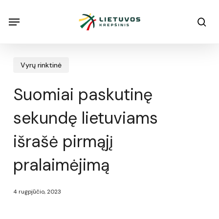
Skip
Menu
Menu
sea
to
main
content
Vyrų rinktinė
Suomiai paskutinę
sekundę lietuviams
išrašė pirmąjį
pralaimėjimą
4 rugpjūčio, 2023