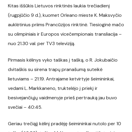
Kitas iššūkis Lietuvos rinktinės laukia trečiadienį
(rugpjūčio 9 d.), kuomet Orleano mieste K. Maksvyčio
auklėtinius priims Prancūzijos rinktinė. Tiesioginė mačo
su olimpiniais ir Europos vicečempionais transliacija –
nuo 21.30 val. per TV3 televiziją.
Pirmasis kėlinys vyko taškas į tašką, o R. Jokubaičio
dvitaškis su sirena trapų pranašumą suteikė
lietuviams – 21:19. Antrajame ketvirtyje šeimininkai,
vedami L. Markkaneno, truktelėjo į priekį ir
besivejančiųjų vaidmenyje prieš pertrauką jau buvo
svečiai – 40:45.
Geriau trečiąjį kėlinį pradėję šeimininkai nutolo per 10