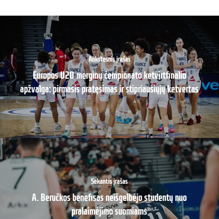
Ankstesnis įrašas
Europos U20 merginų čempionato ketvirtfinalio
apžvalga: pirmasis pratęsimas ir stipriausiųjų ketvertas
Sekantis įrašas
A. Beručkos benefisas neišgelbėjo studentų nuo
pralaimėjimo suomiams