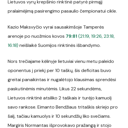
Lietuvos vyrų krepšinio rinktinė patyrė pirmąjį
pralaimėjimą pasirengimo pasaulio čempionatui cikle.
Kazio Maksvyčio vyrai sausakimšoje Tamperės
arenoje po nuožmios kovos
79:81
(21:19, 19:26, 23:18,
16:18)
neišlaikė Suomijos rinktinės išbandymo.
Nors trečiajame kėlinyje lietuviai vienu metu paleido
oponentus į priekį per 10 taškų, šis deficitas buvo
greitai panaikintas ir nugalėtojo klausimas sprendėsi
paskutinėmis minutėmis. Likus 22 sekundėms,
Lietuvos rinktinė atsiliko 2 taškais ir turėjo kamuolį
savo rankose. Eimanto Bendžiaus tritaškis skriejo pro
šalį, tačiau kamuolys ir 10 sekundžių liko svečiams.
Margiris Normantas išprovokavo pražangą ir stojo