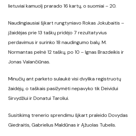
lietuviai kamuolį prarado 16 kartų, o suomiai – 20.
Naudingiausiai šįkart rungtyniavo Rokas Jokubaitis –
įžaidėjas prie 13 taškų pridėjo 7 rezultatyvius
perdavimus ir surinko 18 naudingumo balų. M.
Normantas pelnė 12 taškų, po 10 – Ignas Brazdeikis ir
Jonas Valančiūnas.
Minučių ant parketo sulaukė visi dvylika registruotų
žaidėjų, o taškais pasižymėti nepavyko tik Deividui
Sirvydžiui ir Donatui Taroliui.
Susitikimą trenerio sprendimu šįkart praleido Dovydas
Giedraitis, Gabrielius Maldūnas ir Ąžuolas Tubelis.