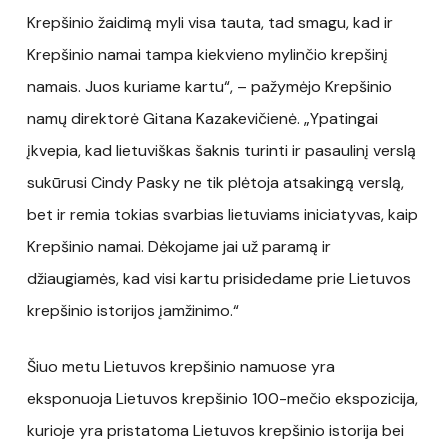
Krepšinio žaidimą myli visa tauta, tad smagu, kad ir
Krepšinio namai tampa kiekvieno mylinčio krepšinį
namais. Juos kuriame kartu“, – pažymėjo Krepšinio
namų direktorė Gitana Kazakevičienė. „Ypatingai
įkvepia, kad lietuviškas šaknis turinti ir pasaulinį verslą
sukūrusi Cindy Pasky ne tik plėtoja atsakingą verslą,
bet ir remia tokias svarbias lietuviams iniciatyvas, kaip
Krepšinio namai. Dėkojame jai už paramą ir
džiaugiamės, kad visi kartu prisidedame prie Lietuvos
krepšinio istorijos įamžinimo.“
Šiuo metu Lietuvos krepšinio namuose yra
eksponuoja Lietuvos krepšinio 100-mečio ekspozicija,
kurioje yra pristatoma Lietuvos krepšinio istorija bei