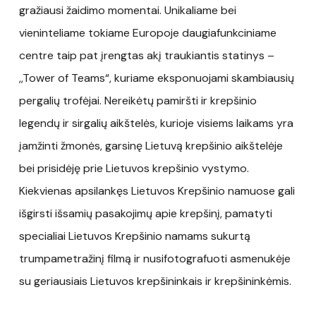
gražiausi žaidimo momentai. Unikaliame bei
vieninteliame tokiame Europoje daugiafunkciniame
centre taip pat įrengtas akį traukiantis statinys –
,,Tower of Teams“, kuriame eksponuojami skambiausių
pergalių trofėjai. Nereikėtų pamiršti ir krepšinio
legendų ir sirgalių aikštelės, kurioje visiems laikams yra
įamžinti žmonės, garsinę Lietuvą krepšinio aikštelėje
bei prisidėję prie Lietuvos krepšinio vystymo.
Kiekvienas apsilankęs Lietuvos Krepšinio namuose gali
išgirsti išsamių pasakojimų apie krepšinį, pamatyti
specialiai Lietuvos Krepšinio namams sukurtą
trumpametražinį filmą ir nusifotografuoti asmenukėje
su geriausiais Lietuvos krepšininkais ir krepšininkėmis.