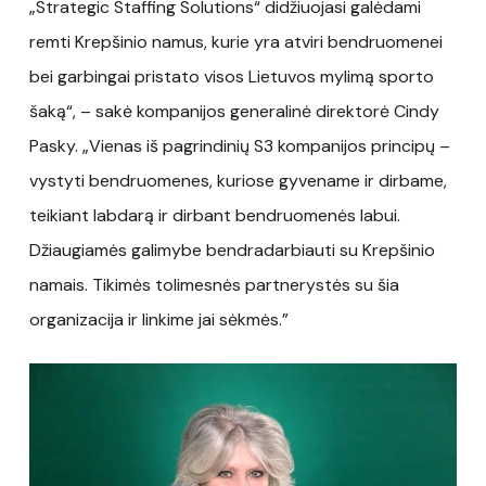
„Strategic Staffing Solutions“ didžiuojasi galėdami
remti Krepšinio namus, kurie yra atviri bendruomenei
bei garbingai pristato visos Lietuvos mylimą sporto
šaką“, – sakė kompanijos generalinė direktorė Cindy
Pasky. „Vienas iš pagrindinių S3 kompanijos principų –
vystyti bendruomenes, kuriose gyvename ir dirbame,
teikiant labdarą ir dirbant bendruomenės labui.
Džiaugiamės galimybe bendradarbiauti su Krepšinio
namais. Tikimės tolimesnės partnerystės su šia
organizacija ir linkime jai sėkmės.”