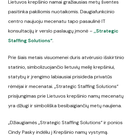
Lietuvos krepšinio namai gražiausias metų šventes
pasitinka pakiliomis nuotaikomis. Daugiafunkcinio
centro naujuoju mecenatu tapo pasaulinė IT
konsultacijų ir verslo paslaugų įmonė –
,,Strategic
Staffing Solutions“
.
Prie šiais metais visuomenei duris atvėrusio išskirtinio
statinio, simbolizuojančio lietuvių meilę krepšiniui,
statybų ir įrengimo labiausiai prisideda privatūs
rėmėjai ir mecenatai. „Strategic Staffing Solutions“
prisijungimas prie Lietuvos krepšinio namų mecenatų
yra džiugi ir simboliška besibaigiančių metų naujiena.
„Džiaugiamės „Strategic Staffing Solutions“ ir ponios
Cindy Pasky indėliu į Krepšinio namų vystymą.