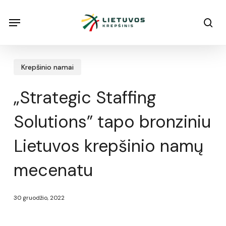
Skip
Menu
Menu
sea
to
main
content
Krepšinio namai
„Strategic Staffing
Solutions” tapo bronziniu
Lietuvos krepšinio namų
mecenatu
30 gruodžio, 2022