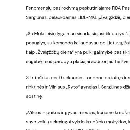
Fenomenalų pasirodymą paskutiniajame FIBA Pasaul
Sargiūnas, belaukdamas LIDL-MKL „Žvaigždžių dien
„Su Moksleivių lyga man visada siejasi tik patys ši
paauglys, su komanda keliaudavau po Lietuvą, žaid
kaip „Žvaigždžių diena“ yra puiki galimybė pasitikri
sugebėjimus parodyti plačiajai auditorijai. Tai šve
3 tritaškius per 9 sekundes Londone pataikęs ir
rinktinės ir Vilniaus „Ryto“ gynėjas I. Sargiūnas d
sostinę.
„Vilnius – puikus ir gyvas miestas, kuriame krepši
savo veiklą sėkmingai vykdo krepšinio mokyklos, ku