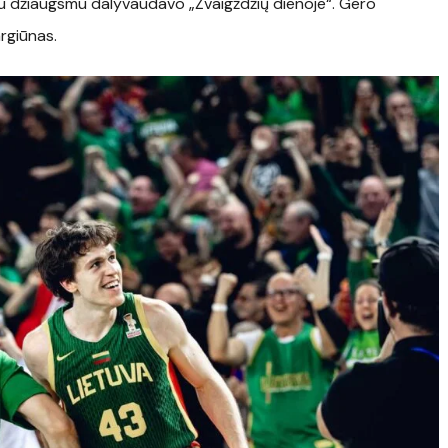
su džiaugsmu dalyvaudavo „Žvaigždžių dienoje“. Gero
argiūnas.