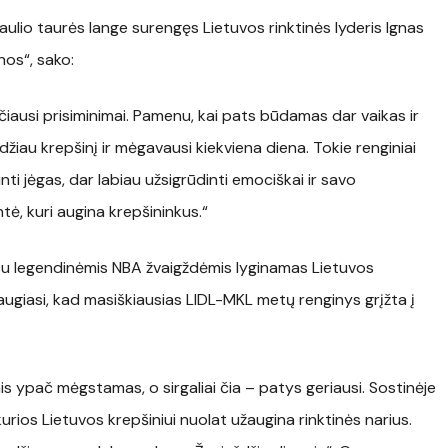
io taurės lange surengęs Lietuvos rinktinės lyderis Ignas
os“, sako:
lčiausi prisiminimai. Pamenu, kai pats būdamas dar vaikas ir
žiau krepšinį ir mėgavausi kiekviena diena. Tokie renginiai
nti jėgas, dar labiau užsigrūdinti emociškai ir savo
ntė, kuri augina krepšininkus.“
 su legendinėmis NBA žvaigždėmis lyginamas Lietuvos
žiaugiasi, kad masiškiausias LIDL-MKL metų renginys grįžta į
nis ypač mėgstamas, o sirgaliai čia – patys geriausi. Sostinėje
rios Lietuvos krepšiniui nuolat užaugina rinktinės narius.