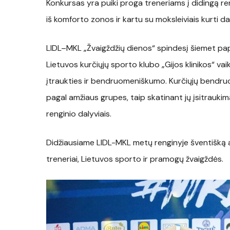
Konkursas yra puiki proga treneriams į didingą ren
iš komforto zonos ir kartu su moksleiviais kurti dar
LIDL–MKL „Žvaigždžių dienos“ spindesį šiemet pap
Lietuvos kurčiųjų sporto klubo „Gijos klinikos“ va
įtraukties ir bendruomeniškumo. Kurčiųjų bendruom
pagal amžiaus grupes, taip skatinant jų įsitraukim
renginio dalyviais.
Didžiausiame LIDL-MKL metų renginyje šventišką atm
treneriai, Lietuvos sporto ir pramogų žvaigždės.