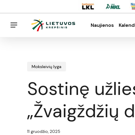
Skip
Menu
to
main
Naujienos
Kalend
Menu
content
Spauskite enter klavišą norėdami ieškoti arba E
Moksleivių lyga
Sostinę užli
„Žvaigždžių d
11 gruodžio, 2025