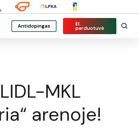
El.
sea
Antidopingas
parduotuvė
: LIDL-MKL
ria“ arenoje!