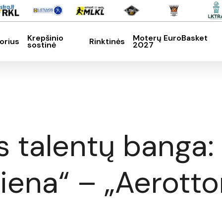
Krepšinio
Moterų EuroBasket
orius
Rinktinės
sostinė
2027
SC, kad nutrauktumėte
es talentų banga
iena“ – „Aerotto