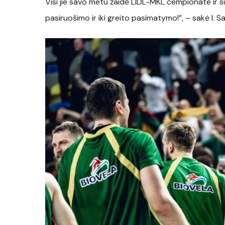
Visi jie savo metu žaidė LIDL-MKL čempionate ir 
pasiruošimo ir iki greito pasimatymo!”, – sakė I. S