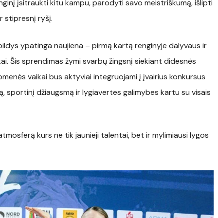
ginį įsitraukti kitu kampu, parodyti savo meistriškumą, išlipti
 stipresnį ryšį.
ildys ypatinga naujiena – pirmą kartą renginyje dalyvaus ir
ikai. Šis sprendimas žymi svarbų žingsnį siekiant didesnės
enės vaikai bus aktyviai integruojami į įvairius konkursus
ą, sportinį džiaugsmą ir lygiavertes galimybes kartu su visais
osferą kurs ne tik jaunieji talentai, bet ir mylimiausi lygos