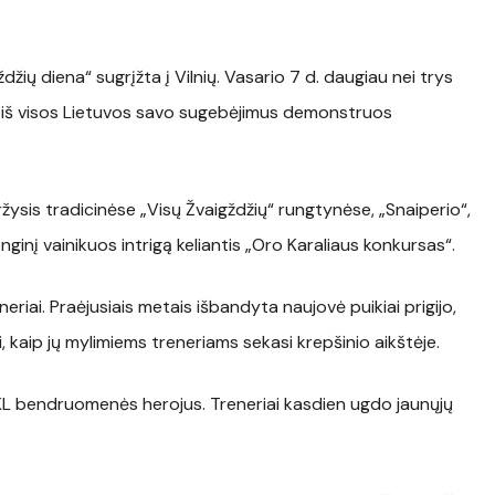
žių diena“ sugrįžta į Vilnių. Vasario 7 d. daugiau nei trys
kių iš visos Lietuvos savo sugebėjimus demonstruos
žysis tradicinėse „Visų Žvaigždžių“ rungtynėse, „Snaiperio“,
ginį vainikuos intrigą keliantis „Oro Karaliaus konkursas“.
eneriai. Praėjusiais metais išbandyta naujovė puikiai prigijo,
, kaip jų mylimiems treneriams sekasi krepšinio aikštėje.
 MKL bendruomenės herojus. Treneriai kasdien ugdo jaunųjų