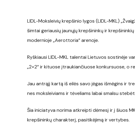
LIDL-Moksleivių krepšinio lygos (LIDL-MKL) „Žvaigžd
šimtai geriausių jaunųjų krepšininkų ir krepšinin
modernioje „Aerottoria“ arenoje.
Ryškiausi LIDL-MKL talentai Lietuvos sostinėje var
„2×2“ ir kituose įtraukiančiuose konkursuose, o ren
Jau antrąjį kartą iš eilės savo jėgas išmėgins ir tr
nes moksleiviams ir tėveliams labai smalsu stebėti
Šia iniciatyva norima atkreipti dėmesį ir į šiuos
krepšininkų charakterį, pasitikėjimą ir vertybes.