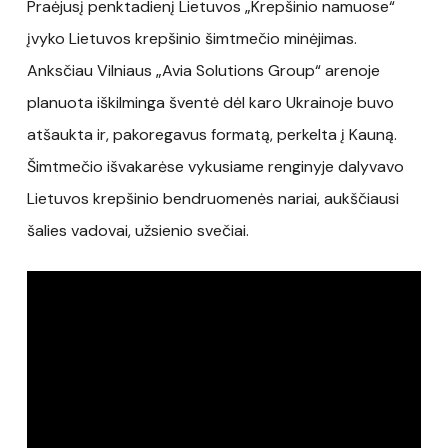
Praėjusį penktadienį Lietuvos „Krepšinio namuose“
įvyko Lietuvos krepšinio šimtmečio minėjimas.
Anksčiau Vilniaus „Avia Solutions Group“ arenoje
planuota iškilminga šventė dėl karo Ukrainoje buvo
atšaukta ir, pakoregavus formatą, perkelta į Kauną.
Šimtmečio išvakarėse vykusiame renginyje dalyvavo
Lietuvos krepšinio bendruomenės nariai, aukščiausi
šalies vadovai, užsienio svečiai.