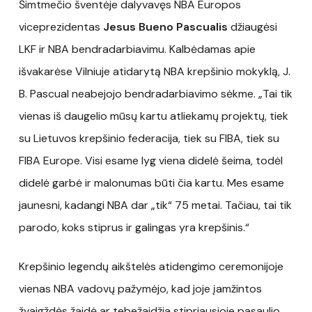
Šimtmečio šventėje dalyvavęs NBA Europos
viceprezidentas
Jesus Bueno Pascualis
džiaugėsi
LKF ir NBA bendradarbiavimu. Kalbėdamas apie
išvakarėse Vilniuje atidarytą NBA krepšinio mokyklą, J.
B. Pascual neabejojo bendradarbiavimo sėkme. „Tai tik
vienas iš daugelio mūsų kartu atliekamų projektų, tiek
su Lietuvos krepšinio federacija, tiek su FIBA, tiek su
FIBA Europe. Visi esame lyg viena didelė šeima, todėl
didelė garbė ir malonumas būti čia kartu. Mes esame
jaunesni, kadangi NBA dar „tik“ 75 metai. Tačiau, tai tik
parodo, koks stiprus ir galingas yra krepšinis.“
Krepšinio legendų aikštelės atidengimo ceremonijoje
vienas NBA vadovų pažymėjo, kad joje įamžintos
žvaigždės žaidė ar tebežaidžia stipriausioje pasaulio