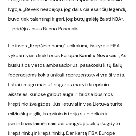
lygoje. „Beveik neabejoju, jog dalis čia esančių legendų
buvo tiek talentingi ir geri, jog būtų galėję žaisti NBA“,
– pridėjo Jesus Bueno Pascualis.
Lietuvos „Krepšinio namų“ unikalumą išskyrė ir FIBA
vykdantysis direktorius Europai
Kamilis Novakas
. „Aš
būsiu šios vietos ambasadorius, pasakosiu kitų šalių
federacijoms kokia unikali, reprezentatyvi yra ši vieta.
Labai smagu man už nugaros matyti krepšinio
aikšteles, kuriose galbūt auga ir žaidžia būsimos
krepšinio žvaigždės. Jūs lietuviai ir visa Lietuva turite
milžinišką ir gilią krepšinio istoriją su dideliais ir
įsimintinais laimėjimais bei daugybę puikių išugdytų
krepšininkų ir krepšininkių. Dar kartą FIBA Europe