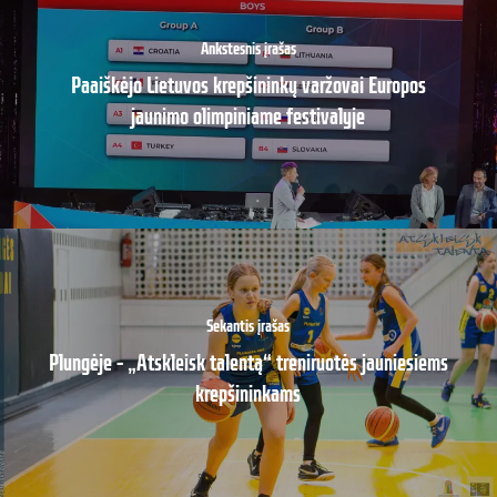
Ankstesnis įrašas
Paaiškėjo Lietuvos krepšininkų varžovai Europos
jaunimo olimpiniame festivalyje
Sekantis įrašas
Plungėje – „Atskleisk talentą“ treniruotės jauniesiems
krepšininkams