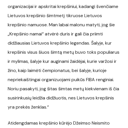
organizacijai ir apskritai krepšiniui, kadangi švenčiame
Lietuvos krepšinio šimtmetį tikruose Lietuvos
krepšinio namuose. Man labai malonu matyti, jog šie
„Krepšinio namai“ atvėrė duris ir gali čia priimti
didžiausias Lietuvos krepšinio legendas. Šalyje, kur
krepšinis visus šiuos šimtą metų buvo toks populiarus
ir mylimas, šalyje kur auginami žaidėjai, kurie varžosi ir
žino, kaip laimėti čempionatus, bei šalyje, kurioje
nepriekaištingai organizuojami puikūs FIBA renginiai.
Noriu pasakyti, jog šitas šimtas metų kiekvienam iš čia
susirinkusių leidžia didžiuotis, nes Lietuvos krepšinis
yra prekės ženklas.“
Atidengdamas krepšinio kūrėjo Džeimso Neismito