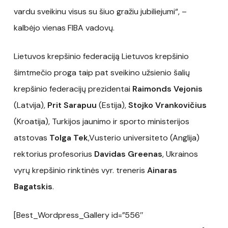
vardu sveikinu visus su šiuo gražiu jubiliejumi“, –
kalbėjo vienas FIBA vadovų.
Lietuvos krepšinio federaciją Lietuvos krepšinio
šimtmečio proga taip pat sveikino užsienio šalių
krepšinio federacijų prezidentai
Raimonds Vejonis
(Latvija),
Prit Sarapuu
(Estija),
Stojko Vrankovičius
(Kroatija), Turkijos jaunimo ir sporto ministerijos
atstovas
Tolga Tek
,Vusterio universiteto (Anglija)
rektorius profesorius
Davidas Greenas
, Ukrainos
vyrų krepšinio rinktinės vyr. treneris
Ainaras
Bagatskis
.
[Best_Wordpress_Gallery id=”556″