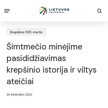
Skip
Menu
Menu
sea
to
main
content
Krepšinio 100-metis
Šimtmečio minėjime
pasididžiavimas
krepšinio istorija ir viltys
ateičiai
28 balandžio, 2022