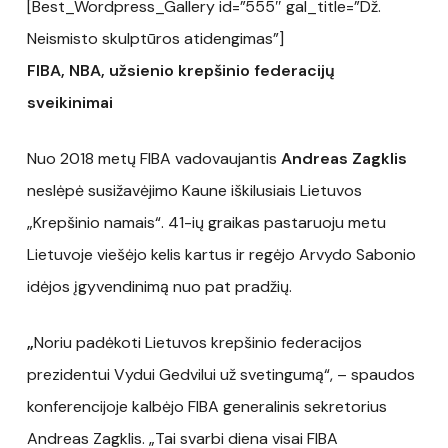
[Best_Wordpress_Gallery id=”555″ gal_title=”Dž.
Neismisto skulptūros atidengimas”]
FIBA, NBA, užsienio krepšinio federacijų
sveikinimai
Nuo 2018 metų FIBA vadovaujantis
Andreas Zagklis
neslėpė susižavėjimo Kaune iškilusiais Lietuvos
„Krepšinio namais“. 41-ių graikas pastaruoju metu
Lietuvoje viešėjo kelis kartus ir regėjo Arvydo Sabonio
idėjos įgyvendinimą nuo pat pradžių.
„
Noriu padėkoti Lietuvos krepšinio federacijos
prezidentui Vydui Gedvilui už svetingumą“, – spaudos
konferencijoje kalbėjo FIBA generalinis sekretorius
Andreas Zagklis. „Tai svarbi diena visai FIBA