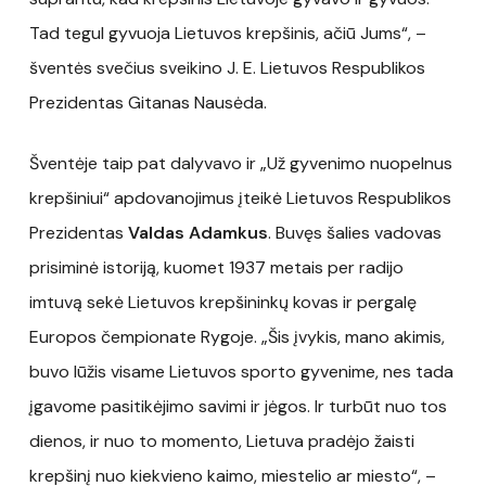
Tad tegul gyvuoja Lietuvos krepšinis, ačiū Jums“, –
šventės svečius sveikino J. E. Lietuvos Respublikos
Prezidentas Gitanas Nausėda.
Šventėje taip pat dalyvavo ir „Už gyvenimo nuopelnus
krepšiniui“ apdovanojimus įteikė Lietuvos Respublikos
Prezidentas
Valdas Adamkus
. Buvęs šalies vadovas
prisiminė istoriją, kuomet 1937 metais per radijo
imtuvą sekė Lietuvos krepšininkų kovas ir pergalę
Europos čempionate Rygoje. „Šis įvykis, mano akimis,
buvo lūžis visame Lietuvos sporto gyvenime, nes tada
įgavome pasitikėjimo savimi ir jėgos. Ir turbūt nuo tos
dienos, ir nuo to momento, Lietuva pradėjo žaisti
krepšinį nuo kiekvieno kaimo, miestelio ar miesto“, –