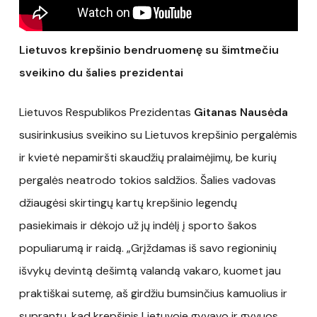
Lietuvos krepšinio bendruomenę su šimtmečiu
sveikino du šalies prezidentai
Lietuvos Respublikos Prezidentas
Gitanas Nausėda
susirinkusius sveikino su Lietuvos krepšinio pergalėmis
ir kvietė nepamiršti skaudžių pralaimėjimų, be kurių
pergalės neatrodo tokios saldžios. Šalies vadovas
džiaugėsi skirtingų kartų krepšinio legendų
pasiekimais ir dėkojo už jų indėlį į sporto šakos
populiarumą ir raidą. „Grįždamas iš savo regioninių
išvykų devintą dešimtą valandą vakaro, kuomet jau
praktiškai sutemę, aš girdžiu bumsinčius kamuolius ir
suprantu, kad krepšinis Lietuvoje gyvavo ir gyvuos.