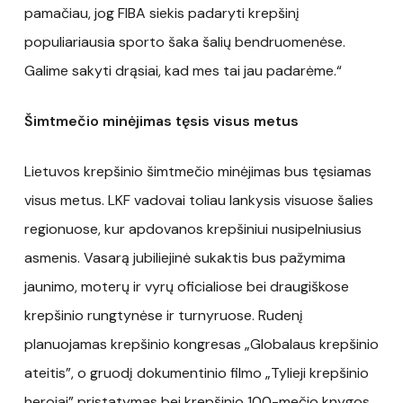
pamačiau, jog FIBA siekis padaryti krepšinį
populiariausia sporto šaka šalių bendruomenėse.
Galime sakyti drąsiai, kad mes tai jau padarėme.“
Šimtmečio minėjimas tęsis visus metus
Lietuvos krepšinio šimtmečio minėjimas bus tęsiamas
visus metus. LKF vadovai toliau lankysis visuose šalies
regionuose, kur apdovanos krepšiniui nusipelniusius
asmenis. Vasarą jubiliejinė sukaktis bus pažymima
jaunimo, moterų ir vyrų oficialiose bei draugiškose
krepšinio rungtynėse ir turnyruose. Rudenį
planuojamas krepšinio kongresas „Globalaus krepšinio
ateitis”, o gruodį dokumentinio filmo „Tylieji krepšinio
herojai” pristatymas bei krepšinio 100-mečio knygos