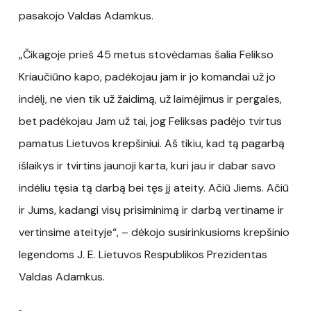
pasakojo Valdas Adamkus.
„Čikagoje prieš 45 metus stovėdamas šalia Felikso
Kriaučiūno kapo, padėkojau jam ir jo komandai už jo
indėlį, ne vien tik už žaidimą, už laimėjimus ir pergales,
bet padėkojau Jam už tai, jog Feliksas padėjo tvirtus
pamatus Lietuvos krepšiniui. Aš tikiu, kad tą pagarbą
išlaikys ir tvirtins jaunoji karta, kuri jau ir dabar savo
indėliu tęsia tą darbą bei tęs jį ateity. Ačiū Jiems. Ačiū
ir Jums, kadangi visų prisiminimą ir darbą vertiname ir
vertinsime ateityje“, – dėkojo susirinkusioms krepšinio
legendoms J. E. Lietuvos Respublikos Prezidentas
Valdas Adamkus.