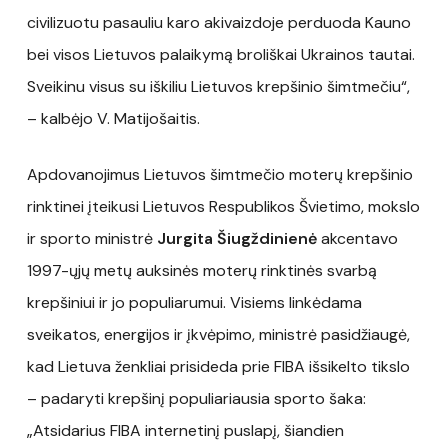
civilizuotu pasauliu karo akivaizdoje perduoda Kauno
bei visos Lietuvos palaikymą broliškai Ukrainos tautai.
Sveikinu visus su iškiliu Lietuvos krepšinio šimtmečiu“,
– kalbėjo V. Matijošaitis.
Apdovanojimus Lietuvos šimtmečio moterų krepšinio
rinktinei įteikusi Lietuvos Respublikos Švietimo, mokslo
ir sporto ministrė
Jurgita Šiugždinienė
akcentavo
1997-ųjų metų auksinės moterų rinktinės svarbą
krepšiniui ir jo populiarumui. Visiems linkėdama
sveikatos, energijos ir įkvėpimo, ministrė pasidžiaugė,
kad Lietuva ženkliai prisideda prie FIBA išsikelto tikslo
– padaryti krepšinį populiariausia sporto šaka:
„Atsidarius FIBA internetinį puslapį, šiandien