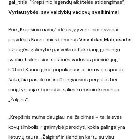
gal_title=”Krepšinio legendų aikštelės atidengimas”]
Vyriausybės, savivaldybių vadovų sveikinimai
Prie „Krepšinio namų“ idėjos įgyvendinimo svariai
prisidėjęs Kauno miesto meras
Visvaldas Matijošaitis
džiaugėsi galimybe pasveikinti tiek daug garbingų
svečių. Laikinosios sostinės vadovas priminė, jog
būtent Kaune gimė populiariausia Lietuvoje sporto
šaka, čia pasiektos įspūdingiausios pergalės bei
rungtyniauja stipriausia šalies krepšinio komanda
„Žalgiris“.
„Krepšinis mums daugiau, nei žaidimas – tai laisvės
kovų simbolis ir galimybė parodyti, kokia galinga yra
lietuvių tauta. „Žalgiris“ ir šiandien kartu su visu