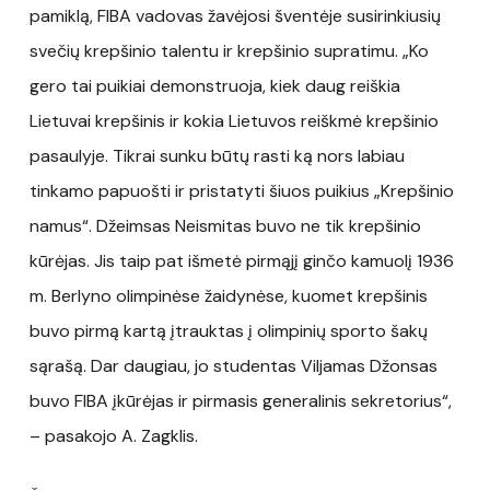
pamiklą, FIBA vadovas žavėjosi šventėje susirinkiusių
svečių krepšinio talentu ir krepšinio supratimu. „Ko
gero tai puikiai demonstruoja, kiek daug reiškia
Lietuvai krepšinis ir kokia Lietuvos reiškmė krepšinio
pasaulyje. Tikrai sunku būtų rasti ką nors labiau
tinkamo papuošti ir pristatyti šiuos puikius „Krepšinio
namus“. Džeimsas Neismitas buvo ne tik krepšinio
kūrėjas. Jis taip pat išmetė pirmąjį ginčo kamuolį 1936
m. Berlyno olimpinėse žaidynėse, kuomet krepšinis
buvo pirmą kartą įtrauktas į olimpinių sporto šakų
sąrašą. Dar daugiau, jo studentas Viljamas Džonsas
buvo FIBA įkūrėjas ir pirmasis generalinis sekretorius“,
– pasakojo A. Zagklis.