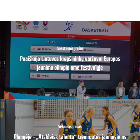
Ankstesnis įrašas
Paaiškėjo Lietuvos krepšininkų varžovai Europos
jaunimo olimpiniame festivalyje
Sekantis įrašas
Plungėje – „Atskleisk talentą“ treniruotės jauniesiems