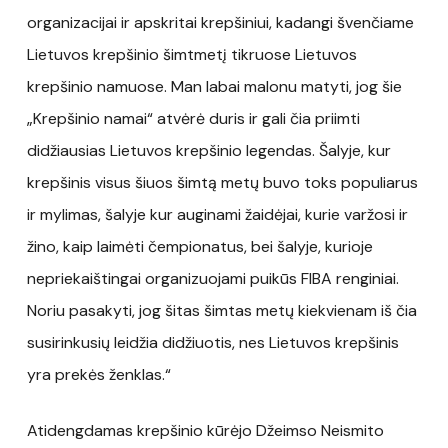
organizacijai ir apskritai krepšiniui, kadangi švenčiame
Lietuvos krepšinio šimtmetį tikruose Lietuvos
krepšinio namuose. Man labai malonu matyti, jog šie
„Krepšinio namai“ atvėrė duris ir gali čia priimti
didžiausias Lietuvos krepšinio legendas. Šalyje, kur
krepšinis visus šiuos šimtą metų buvo toks populiarus
ir mylimas, šalyje kur auginami žaidėjai, kurie varžosi ir
žino, kaip laimėti čempionatus, bei šalyje, kurioje
nepriekaištingai organizuojami puikūs FIBA renginiai.
Noriu pasakyti, jog šitas šimtas metų kiekvienam iš čia
susirinkusių leidžia didžiuotis, nes Lietuvos krepšinis
yra prekės ženklas.“
Atidengdamas krepšinio kūrėjo Džeimso Neismito