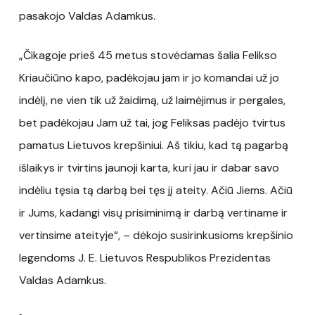
pasakojo Valdas Adamkus.
„Čikagoje prieš 45 metus stovėdamas šalia Felikso
Kriaučiūno kapo, padėkojau jam ir jo komandai už jo
indėlį, ne vien tik už žaidimą, už laimėjimus ir pergales,
bet padėkojau Jam už tai, jog Feliksas padėjo tvirtus
pamatus Lietuvos krepšiniui. Aš tikiu, kad tą pagarbą
išlaikys ir tvirtins jaunoji karta, kuri jau ir dabar savo
indėliu tęsia tą darbą bei tęs jį ateity. Ačiū Jiems. Ačiū
ir Jums, kadangi visų prisiminimą ir darbą vertiname ir
vertinsime ateityje“, – dėkojo susirinkusioms krepšinio
legendoms J. E. Lietuvos Respublikos Prezidentas
Valdas Adamkus.