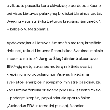
civilizuotu pasauliu karo akivaizdoje perduoda Kauno
bei visos Lietuvos palaikymą broliškai Ukrainos tautai.
Sveikinu visus su iškiliu Lietuvos krepšinio šimtmečiu“,
– kalbėjo V. Matijošaitis.
Apdovanojimus Lietuvos šimtmečio moterų krepšinio
rinktinei įteikusi Lietuvos Respublikos Švietimo, mokslo
ir sporto ministrė
Jurgita Šiugždinienė
akcentavo
1997-ųjų metų auksinės moterų rinktinės svarbą
krepšiniui ir jo populiarumui. Visiems linkėdama
sveikatos, energijos ir įkvėpimo, ministrė pasidžiaugė,
kad Lietuva ženkliai prisideda prie FIBA išsikelto tikslo
– padaryti krepšinį populiariausia sporto šaka:
„Atsidarius FIBA internetinį puslapį, šiandien