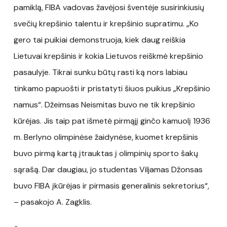
pamiklą, FIBA vadovas žavėjosi šventėje susirinkiusių
svečių krepšinio talentu ir krepšinio supratimu. „Ko
gero tai puikiai demonstruoja, kiek daug reiškia
Lietuvai krepšinis ir kokia Lietuvos reiškmė krepšinio
pasaulyje. Tikrai sunku būtų rasti ką nors labiau
tinkamo papuošti ir pristatyti šiuos puikius „Krepšinio
namus“. Džeimsas Neismitas buvo ne tik krepšinio
kūrėjas. Jis taip pat išmetė pirmąjį ginčo kamuolį 1936
m. Berlyno olimpinėse žaidynėse, kuomet krepšinis
buvo pirmą kartą įtrauktas į olimpinių sporto šakų
sąrašą. Dar daugiau, jo studentas Viljamas Džonsas
buvo FIBA įkūrėjas ir pirmasis generalinis sekretorius“,
– pasakojo A. Zagklis.