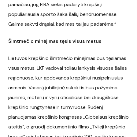
pamačiau, jog FIBA siekis padaryti krepšinį
populiariausia sporto šaka šalių bendruomenėse.
Galime sakyti drąsiai, kad mes tai jau padarėme.“
Šimtmečio minėjimas tęsis visus metus
Lietuvos krepšinio šimtmečio minėjimas bus tęsiamas
visus metus. LKF vadovai toliau lankysis visuose šalies
regionuose, kur apdovanos krepšiniui nusipelniusius
asmenis. Vasarą jubiliejinė sukaktis bus pažymima
jaunimo, moterų ir vyrų oficialiose bei draugiškose
krepšinio rungtynėse ir turnyruose. Rudenį
planuojamas krepšinio kongresas „Globalaus krepšinio
ateitis”, o gruodį dokumentinio filmo „Tylieji krepšinio
herojai” pristatymas bei krepšinio 100-mečio knygos