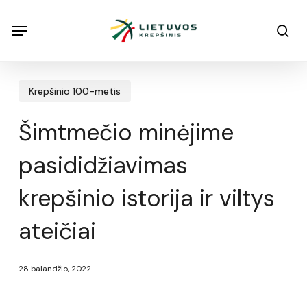
Skip
Menu
Menu
sea
to
main
content
Krepšinio 100-metis
Šimtmečio minėjime
pasididžiavimas
krepšinio istorija ir viltys
ateičiai
28 balandžio, 2022