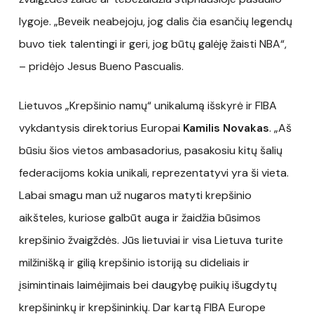
lygoje. „Beveik neabejoju, jog dalis čia esančių legendų
buvo tiek talentingi ir geri, jog būtų galėję žaisti NBA“,
– pridėjo Jesus Bueno Pascualis.
Lietuvos „Krepšinio namų“ unikalumą išskyrė ir FIBA
vykdantysis direktorius Europai
Kamilis Novakas
. „Aš
būsiu šios vietos ambasadorius, pasakosiu kitų šalių
federacijoms kokia unikali, reprezentatyvi yra ši vieta.
Labai smagu man už nugaros matyti krepšinio
aikšteles, kuriose galbūt auga ir žaidžia būsimos
krepšinio žvaigždės. Jūs lietuviai ir visa Lietuva turite
milžinišką ir gilią krepšinio istoriją su dideliais ir
įsimintinais laimėjimais bei daugybę puikių išugdytų
krepšininkų ir krepšininkių. Dar kartą FIBA Europe