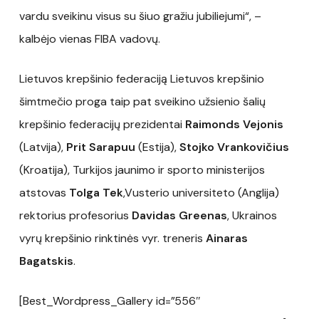
vardu sveikinu visus su šiuo gražiu jubiliejumi“, –
kalbėjo vienas FIBA vadovų.
Lietuvos krepšinio federaciją Lietuvos krepšinio
šimtmečio proga taip pat sveikino užsienio šalių
krepšinio federacijų prezidentai
Raimonds Vejonis
(Latvija),
Prit Sarapuu
(Estija),
Stojko Vrankovičius
(Kroatija), Turkijos jaunimo ir sporto ministerijos
atstovas
Tolga Tek
,Vusterio universiteto (Anglija)
rektorius profesorius
Davidas Greenas
, Ukrainos
vyrų krepšinio rinktinės vyr. treneris
Ainaras
Bagatskis
.
[Best_Wordpress_Gallery id=”556″