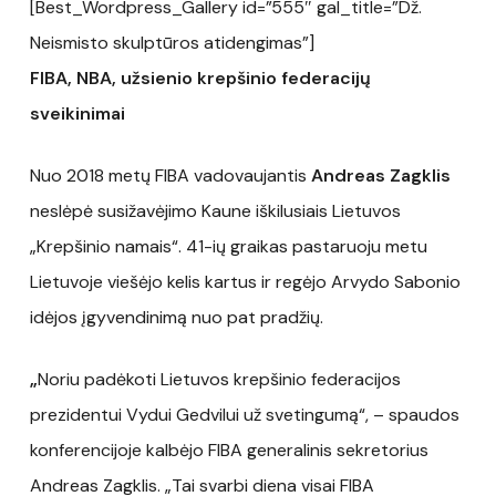
[Best_Wordpress_Gallery id=”555″ gal_title=”Dž.
Neismisto skulptūros atidengimas”]
FIBA, NBA, užsienio krepšinio federacijų
sveikinimai
Nuo 2018 metų FIBA vadovaujantis
Andreas Zagklis
neslėpė susižavėjimo Kaune iškilusiais Lietuvos
„Krepšinio namais“. 41-ių graikas pastaruoju metu
Lietuvoje viešėjo kelis kartus ir regėjo Arvydo Sabonio
idėjos įgyvendinimą nuo pat pradžių.
„
Noriu padėkoti Lietuvos krepšinio federacijos
prezidentui Vydui Gedvilui už svetingumą“, – spaudos
konferencijoje kalbėjo FIBA generalinis sekretorius
Andreas Zagklis. „Tai svarbi diena visai FIBA