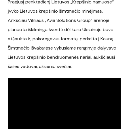
Praėjusį penktadienį Lietuvos „Krepšinio namuose“
įvyko Lietuvos krepšinio šimtmečio minėjimas.
Anksčiau Vilniaus „Avia Solutions Group“ arenoje
planuota iškilminga šventė dėl karo Ukrainoje buvo
atšaukta ir, pakoregavus formatą, perkelta į Kauną.
Šimtmečio išvakarėse vykusiame renginyje dalyvavo
Lietuvos krepšinio bendruomenės nariai, aukščiausi
šalies vadovai, užsienio svečiai.