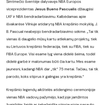
Šimtmečio šventėje dalyvavęs NBA Europos
viceprezidentas
Jesus Bueno Pascualis
džiaugėsi
LKF ir NBA bendradarbiavimu. Kalbėdamas apie
išvakarėse Vilniuje atidarytą NBA krepšinio mokyklą, J.
B. Pascual neabejojo bendradarbiavimo sėkme. „Tai tik
vienas iš daugelio mūsų kartu atliekamų projektų, tiek
su Lietuvos krepšinio federacija, tiek su FIBA, tiek su
FIBA Europe. Visi esame lyg viena didelė šeima, todėl
didelė garbė ir malonumas būti čia kartu. Mes esame
jaunesni, kadangi NBA dar „tik“ 75 metai. Tačiau, tai tik
parodo, koks stiprus ir galingas yra krepšinis.“
Krepšinio legendų aikštelės atidengimo ceremonijoje
vienas NBA vadovų pažymėjo, kad joje įamžintos
žvaigždės žaidė ar tebežaidžia stipriausioje pasaulio