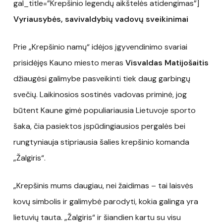
gal_title=”Krepšinio legendų aikštelės atidengimas”]
Vyriausybės, savivaldybių vadovų sveikinimai
Prie „Krepšinio namų“ idėjos įgyvendinimo svariai
prisidėjęs Kauno miesto meras
Visvaldas Matijošaitis
džiaugėsi galimybe pasveikinti tiek daug garbingų
svečių. Laikinosios sostinės vadovas priminė, jog
būtent Kaune gimė populiariausia Lietuvoje sporto
šaka, čia pasiektos įspūdingiausios pergalės bei
rungtyniauja stipriausia šalies krepšinio komanda
„Žalgiris“.
„Krepšinis mums daugiau, nei žaidimas – tai laisvės
kovų simbolis ir galimybė parodyti, kokia galinga yra
lietuvių tauta. „Žalgiris“ ir šiandien kartu su visu