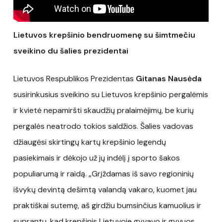
Lietuvos krepšinio bendruomenę su šimtmečiu
sveikino du šalies prezidentai
Lietuvos Respublikos Prezidentas
Gitanas Nausėda
susirinkusius sveikino su Lietuvos krepšinio pergalėmis
ir kvietė nepamiršti skaudžių pralaimėjimų, be kurių
pergalės neatrodo tokios saldžios. Šalies vadovas
džiaugėsi skirtingų kartų krepšinio legendų
pasiekimais ir dėkojo už jų indėlį į sporto šakos
populiarumą ir raidą. „Grįždamas iš savo regioninių
išvykų devintą dešimtą valandą vakaro, kuomet jau
praktiškai sutemę, aš girdžiu bumsinčius kamuolius ir
suprantu, kad krepšinis Lietuvoje gyvavo ir gyvuos.