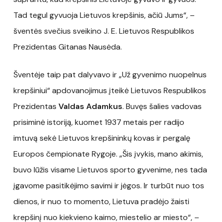
Tad tegul gyvuoja Lietuvos krepšinis, ačiū Jums“, –
šventės svečius sveikino J. E. Lietuvos Respublikos
Prezidentas Gitanas Nausėda.
Šventėje taip pat dalyvavo ir „Už gyvenimo nuopelnus
krepšiniui“ apdovanojimus įteikė Lietuvos Respublikos
Prezidentas
Valdas Adamkus
. Buvęs šalies vadovas
prisiminė istoriją, kuomet 1937 metais per radijo
imtuvą sekė Lietuvos krepšininkų kovas ir pergalę
Europos čempionate Rygoje. „Šis įvykis, mano akimis,
buvo lūžis visame Lietuvos sporto gyvenime, nes tada
įgavome pasitikėjimo savimi ir jėgos. Ir turbūt nuo tos
dienos, ir nuo to momento, Lietuva pradėjo žaisti
krepšinį nuo kiekvieno kaimo, miestelio ar miesto“, –