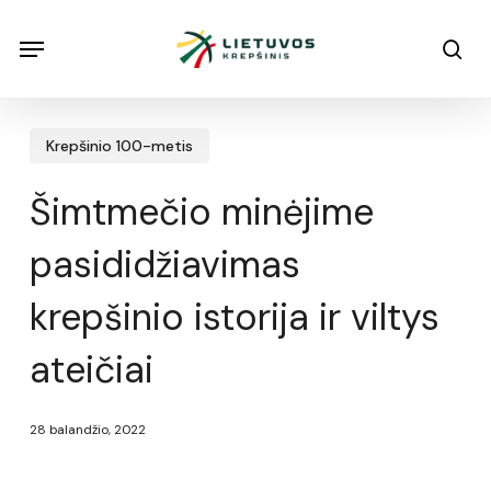
Skip
Menu
Menu
sea
to
main
content
Krepšinio 100-metis
Šimtmečio minėjime
pasididžiavimas
krepšinio istorija ir viltys
ateičiai
28 balandžio, 2022