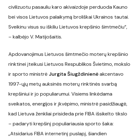
civilizuotu pasauliu karo akivaizdoje perduoda Kauno
bei visos Lietuvos palaikymą broliškai Ukrainos tautai.
Sveikinu visus su iškiliu Lietuvos krepšinio šimtmečiu“,
– kalbėjo V. Matijošaitis.
Apdovanojimus Lietuvos šimtmečio moterų krepšinio
rinktinei įteikusi Lietuvos Respublikos Švietimo, mokslo
ir sporto ministrė
Jurgita Šiugždinienė
akcentavo
1997-ųjų metų auksinės moterų rinktinės svarbą
krepšiniui ir jo populiarumui. Visiems linkėdama
sveikatos, energijos ir įkvėpimo, ministrė pasidžiaugė,
kad Lietuva ženkliai prisideda prie FIBA išsikelto tikslo
– padaryti krepšinį populiariausia sporto šaka:
„Atsidarius FIBA internetinį puslapį, šiandien