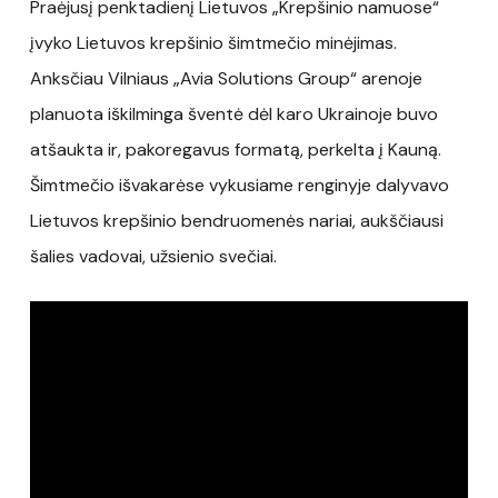
Praėjusį penktadienį Lietuvos „Krepšinio namuose“
įvyko Lietuvos krepšinio šimtmečio minėjimas.
Anksčiau Vilniaus „Avia Solutions Group“ arenoje
planuota iškilminga šventė dėl karo Ukrainoje buvo
atšaukta ir, pakoregavus formatą, perkelta į Kauną.
Šimtmečio išvakarėse vykusiame renginyje dalyvavo
Lietuvos krepšinio bendruomenės nariai, aukščiausi
šalies vadovai, užsienio svečiai.