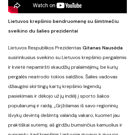
Lietuvos krepšinio bendruomenę su šimtmečiu
sveikino du šalies prezidentai
Lietuvos Respublikos Prezidentas
Gitanas Nausėda
susirinkusius sveikino su Lietuvos krepšinio pergalėmis
ir kvietė nepamiršti skaudžių pralaimėjimų, be kurių
pergalės neatrodo tokios saldžios. Šalies vadovas
džiaugėsi skirtingų kartų krepšinio legendų
pasiekimais ir dėkojo už jų indėlį į sporto šakos
populiarumą ir raidą. „Grįždamas iš savo regioninių
išvykų devintą dešimtą valandą vakaro, kuomet jau
praktiškai sutemę, aš girdžiu bumsinčius kamuolius ir
suprantu, kad krepšinis Lietuvoje gyvavo ir gyvuos.