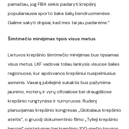
pamačiau, jog FIBA siekis padaryti krepšinį
populiariausia sporto šaka šalių bendruomenėse.
Galime sakyti drąsiai, kad mes tai jau padarėme.“
Šimtmečio minėjimas tęsis visus metus
Lietuvos krepšinio šimtmečio minėjimas bus tęsiamas
visus metus. LKF vadovai toliau lankysis visuose šalies
regionuose, kur apdovanos krepšiniui nusipelniusius
asmenis. Vasarą jubiliejinė sukaktis bus pažymima
jaunimo, moterų ir vyrų oficialiose bei draugiškose
krepšinio rungtynėse ir turnyruose. Rudenį
planuojamas krepšinio kongresas „Globalaus krepšinio
ateitis”, o gruodį dokumentinio filmo „Tylieji krepšinio
herojai” pristatymas bei krepšinio 100-mečio knygos