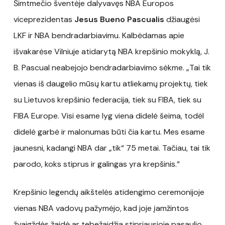
Šimtmečio šventėje dalyvavęs NBA Europos
viceprezidentas
Jesus Bueno Pascualis
džiaugėsi
LKF ir NBA bendradarbiavimu. Kalbėdamas apie
išvakarėse Vilniuje atidarytą NBA krepšinio mokyklą, J.
B. Pascual neabejojo bendradarbiavimo sėkme. „Tai tik
vienas iš daugelio mūsų kartu atliekamų projektų, tiek
su Lietuvos krepšinio federacija, tiek su FIBA, tiek su
FIBA Europe. Visi esame lyg viena didelė šeima, todėl
didelė garbė ir malonumas būti čia kartu. Mes esame
jaunesni, kadangi NBA dar „tik“ 75 metai. Tačiau, tai tik
parodo, koks stiprus ir galingas yra krepšinis.“
Krepšinio legendų aikštelės atidengimo ceremonijoje
vienas NBA vadovų pažymėjo, kad joje įamžintos
žvaigždės žaidė ar tebežaidžia stipriausioje pasaulio