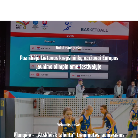
Ankstesnis įrašas
Paaiškėjo Lietuvos krepšininkų varžovai Europos
jaunimo olimpiniame festivalyje
Sekantis įrašas
Plungėje – „Atskleisk talentą“ treniruotės jauniesiems