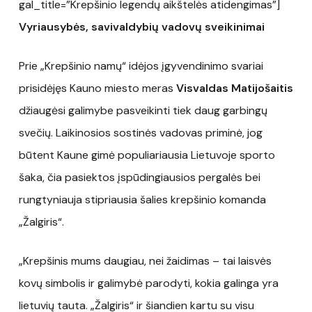
gal_title=”Krepšinio legendų aikštelės atidengimas”]
Vyriausybės, savivaldybių vadovų sveikinimai
Prie „Krepšinio namų“ idėjos įgyvendinimo svariai
prisidėjęs Kauno miesto meras
Visvaldas Matijošaitis
džiaugėsi galimybe pasveikinti tiek daug garbingų
svečių. Laikinosios sostinės vadovas priminė, jog
būtent Kaune gimė populiariausia Lietuvoje sporto
šaka, čia pasiektos įspūdingiausios pergalės bei
rungtyniauja stipriausia šalies krepšinio komanda
„Žalgiris“.
„Krepšinis mums daugiau, nei žaidimas – tai laisvės
kovų simbolis ir galimybė parodyti, kokia galinga yra
lietuvių tauta. „Žalgiris“ ir šiandien kartu su visu