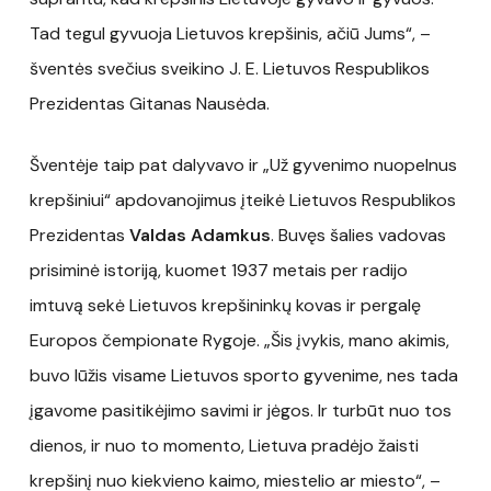
Tad tegul gyvuoja Lietuvos krepšinis, ačiū Jums“, –
šventės svečius sveikino J. E. Lietuvos Respublikos
Prezidentas Gitanas Nausėda.
Šventėje taip pat dalyvavo ir „Už gyvenimo nuopelnus
krepšiniui“ apdovanojimus įteikė Lietuvos Respublikos
Prezidentas
Valdas Adamkus
. Buvęs šalies vadovas
prisiminė istoriją, kuomet 1937 metais per radijo
imtuvą sekė Lietuvos krepšininkų kovas ir pergalę
Europos čempionate Rygoje. „Šis įvykis, mano akimis,
buvo lūžis visame Lietuvos sporto gyvenime, nes tada
įgavome pasitikėjimo savimi ir jėgos. Ir turbūt nuo tos
dienos, ir nuo to momento, Lietuva pradėjo žaisti
krepšinį nuo kiekvieno kaimo, miestelio ar miesto“, –