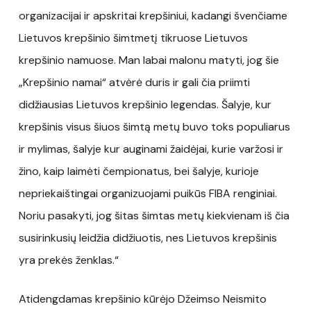
organizacijai ir apskritai krepšiniui, kadangi švenčiame
Lietuvos krepšinio šimtmetį tikruose Lietuvos
krepšinio namuose. Man labai malonu matyti, jog šie
„Krepšinio namai“ atvėrė duris ir gali čia priimti
didžiausias Lietuvos krepšinio legendas. Šalyje, kur
krepšinis visus šiuos šimtą metų buvo toks populiarus
ir mylimas, šalyje kur auginami žaidėjai, kurie varžosi ir
žino, kaip laimėti čempionatus, bei šalyje, kurioje
nepriekaištingai organizuojami puikūs FIBA renginiai.
Noriu pasakyti, jog šitas šimtas metų kiekvienam iš čia
susirinkusių leidžia didžiuotis, nes Lietuvos krepšinis
yra prekės ženklas.“
Atidengdamas krepšinio kūrėjo Džeimso Neismito