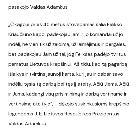
pasakojo Valdas Adamkus.
„Čikagoje prieš 45 metus stovėdamas šalia Felikso
Kriaučiūno kapo, padėkojau jam ir jo komandai už jo
indėlį, ne vien tik už žaidimą, už laimėjimus ir pergales,
bet padėkojau Jam už tai, jog Feliksas padėjo tvirtus
pamatus Lietuvos krepšiniui. Aš tikiu, kad tą pagarbą
išlaikys ir tvirtins jaunoji karta, kuri jau ir dabar savo
indėliu tęsia tą darbą bei tęs jį ateity. Ačiū Jiems. Ačiū
ir Jums, kadangi visų prisiminimą ir darbą vertiname ir
vertinsime ateityje“, – dėkojo susirinkusioms krepšinio
legendoms J. E. Lietuvos Respublikos Prezidentas
Valdas Adamkus.