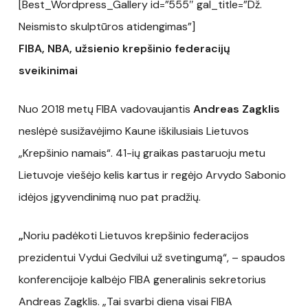
[Best_Wordpress_Gallery id=”555″ gal_title=”Dž.
Neismisto skulptūros atidengimas”]
FIBA, NBA, užsienio krepšinio federacijų
sveikinimai
Nuo 2018 metų FIBA vadovaujantis
Andreas Zagklis
neslėpė susižavėjimo Kaune iškilusiais Lietuvos
„Krepšinio namais“. 41-ių graikas pastaruoju metu
Lietuvoje viešėjo kelis kartus ir regėjo Arvydo Sabonio
idėjos įgyvendinimą nuo pat pradžių.
„
Noriu padėkoti Lietuvos krepšinio federacijos
prezidentui Vydui Gedvilui už svetingumą“, – spaudos
konferencijoje kalbėjo FIBA generalinis sekretorius
Andreas Zagklis. „Tai svarbi diena visai FIBA