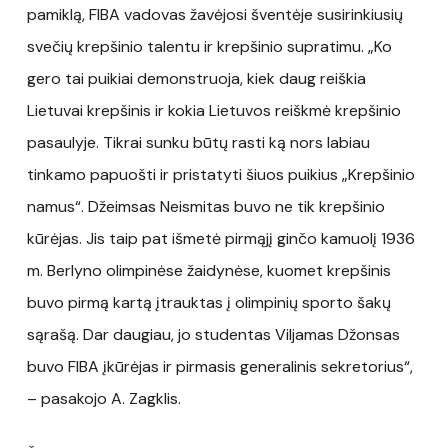
pamiklą, FIBA vadovas žavėjosi šventėje susirinkiusių
svečių krepšinio talentu ir krepšinio supratimu. „Ko
gero tai puikiai demonstruoja, kiek daug reiškia
Lietuvai krepšinis ir kokia Lietuvos reiškmė krepšinio
pasaulyje. Tikrai sunku būtų rasti ką nors labiau
tinkamo papuošti ir pristatyti šiuos puikius „Krepšinio
namus“. Džeimsas Neismitas buvo ne tik krepšinio
kūrėjas. Jis taip pat išmetė pirmąjį ginčo kamuolį 1936
m. Berlyno olimpinėse žaidynėse, kuomet krepšinis
buvo pirmą kartą įtrauktas į olimpinių sporto šakų
sąrašą. Dar daugiau, jo studentas Viljamas Džonsas
buvo FIBA įkūrėjas ir pirmasis generalinis sekretorius“,
– pasakojo A. Zagklis.