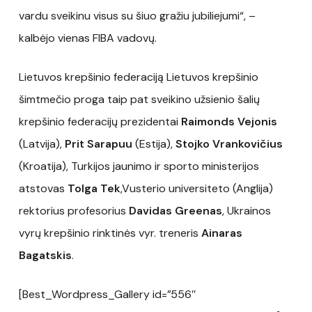
vardu sveikinu visus su šiuo gražiu jubiliejumi“, –
kalbėjo vienas FIBA vadovų.
Lietuvos krepšinio federaciją Lietuvos krepšinio
šimtmečio proga taip pat sveikino užsienio šalių
krepšinio federacijų prezidentai
Raimonds Vejonis
(Latvija),
Prit Sarapuu
(Estija),
Stojko Vrankovičius
(Kroatija), Turkijos jaunimo ir sporto ministerijos
atstovas
Tolga Tek
,Vusterio universiteto (Anglija)
rektorius profesorius
Davidas Greenas
, Ukrainos
vyrų krepšinio rinktinės vyr. treneris
Ainaras
Bagatskis
.
[Best_Wordpress_Gallery id=”556″