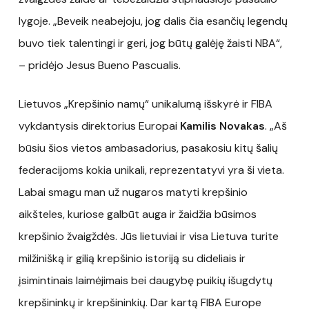
lygoje. „Beveik neabejoju, jog dalis čia esančių legendų
buvo tiek talentingi ir geri, jog būtų galėję žaisti NBA“,
– pridėjo Jesus Bueno Pascualis.
Lietuvos „Krepšinio namų“ unikalumą išskyrė ir FIBA
vykdantysis direktorius Europai
Kamilis Novakas
. „Aš
būsiu šios vietos ambasadorius, pasakosiu kitų šalių
federacijoms kokia unikali, reprezentatyvi yra ši vieta.
Labai smagu man už nugaros matyti krepšinio
aikšteles, kuriose galbūt auga ir žaidžia būsimos
krepšinio žvaigždės. Jūs lietuviai ir visa Lietuva turite
milžinišką ir gilią krepšinio istoriją su dideliais ir
įsimintinais laimėjimais bei daugybę puikių išugdytų
krepšininkų ir krepšininkių. Dar kartą FIBA Europe