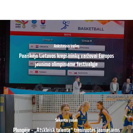
Ankstesnis įrašas
Paaiškėjo Lietuvos krepšininkų varžovai Europos
jaunimo olimpiniame festivalyje
Sekantis įrašas
Plungėje – „Atskleisk talentą“ treniruotės jauniesiems