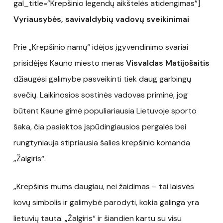
gal_title=”Krepšinio legendų aikštelės atidengimas”]
Vyriausybės, savivaldybių vadovų sveikinimai
Prie „Krepšinio namų“ idėjos įgyvendinimo svariai
prisidėjęs Kauno miesto meras
Visvaldas Matijošaitis
džiaugėsi galimybe pasveikinti tiek daug garbingų
svečių. Laikinosios sostinės vadovas priminė, jog
būtent Kaune gimė populiariausia Lietuvoje sporto
šaka, čia pasiektos įspūdingiausios pergalės bei
rungtyniauja stipriausia šalies krepšinio komanda
„Žalgiris“.
„Krepšinis mums daugiau, nei žaidimas – tai laisvės
kovų simbolis ir galimybė parodyti, kokia galinga yra
lietuvių tauta. „Žalgiris“ ir šiandien kartu su visu