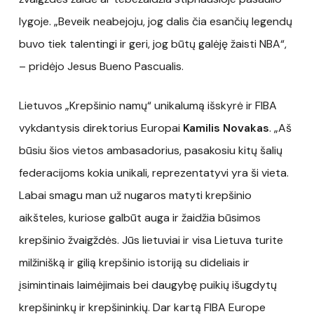
lygoje. „Beveik neabejoju, jog dalis čia esančių legendų
buvo tiek talentingi ir geri, jog būtų galėję žaisti NBA“,
– pridėjo Jesus Bueno Pascualis.
Lietuvos „Krepšinio namų“ unikalumą išskyrė ir FIBA
vykdantysis direktorius Europai
Kamilis Novakas
. „Aš
būsiu šios vietos ambasadorius, pasakosiu kitų šalių
federacijoms kokia unikali, reprezentatyvi yra ši vieta.
Labai smagu man už nugaros matyti krepšinio
aikšteles, kuriose galbūt auga ir žaidžia būsimos
krepšinio žvaigždės. Jūs lietuviai ir visa Lietuva turite
milžinišką ir gilią krepšinio istoriją su dideliais ir
įsimintinais laimėjimais bei daugybę puikių išugdytų
krepšininkų ir krepšininkių. Dar kartą FIBA Europe