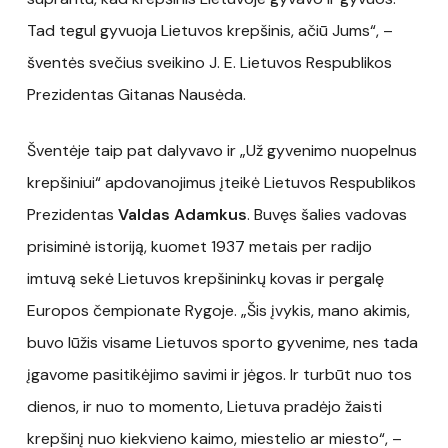
Tad tegul gyvuoja Lietuvos krepšinis, ačiū Jums“, –
šventės svečius sveikino J. E. Lietuvos Respublikos
Prezidentas Gitanas Nausėda.
Šventėje taip pat dalyvavo ir „Už gyvenimo nuopelnus
krepšiniui“ apdovanojimus įteikė Lietuvos Respublikos
Prezidentas
Valdas Adamkus
. Buvęs šalies vadovas
prisiminė istoriją, kuomet 1937 metais per radijo
imtuvą sekė Lietuvos krepšininkų kovas ir pergalę
Europos čempionate Rygoje. „Šis įvykis, mano akimis,
buvo lūžis visame Lietuvos sporto gyvenime, nes tada
įgavome pasitikėjimo savimi ir jėgos. Ir turbūt nuo tos
dienos, ir nuo to momento, Lietuva pradėjo žaisti
krepšinį nuo kiekvieno kaimo, miestelio ar miesto“, –