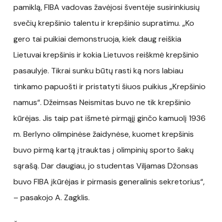
pamiklą, FIBA vadovas žavėjosi šventėje susirinkiusių
svečių krepšinio talentu ir krepšinio supratimu. „Ko
gero tai puikiai demonstruoja, kiek daug reiškia
Lietuvai krepšinis ir kokia Lietuvos reiškmė krepšinio
pasaulyje. Tikrai sunku būtų rasti ką nors labiau
tinkamo papuošti ir pristatyti šiuos puikius „Krepšinio
namus“. Džeimsas Neismitas buvo ne tik krepšinio
kūrėjas. Jis taip pat išmetė pirmąjį ginčo kamuolį 1936
m. Berlyno olimpinėse žaidynėse, kuomet krepšinis
buvo pirmą kartą įtrauktas į olimpinių sporto šakų
sąrašą. Dar daugiau, jo studentas Viljamas Džonsas
buvo FIBA įkūrėjas ir pirmasis generalinis sekretorius“,
– pasakojo A. Zagklis.