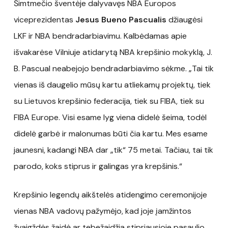
Šimtmečio šventėje dalyvavęs NBA Europos
viceprezidentas
Jesus Bueno Pascualis
džiaugėsi
LKF ir NBA bendradarbiavimu. Kalbėdamas apie
išvakarėse Vilniuje atidarytą NBA krepšinio mokyklą, J.
B. Pascual neabejojo bendradarbiavimo sėkme. „Tai tik
vienas iš daugelio mūsų kartu atliekamų projektų, tiek
su Lietuvos krepšinio federacija, tiek su FIBA, tiek su
FIBA Europe. Visi esame lyg viena didelė šeima, todėl
didelė garbė ir malonumas būti čia kartu. Mes esame
jaunesni, kadangi NBA dar „tik“ 75 metai. Tačiau, tai tik
parodo, koks stiprus ir galingas yra krepšinis.“
Krepšinio legendų aikštelės atidengimo ceremonijoje
vienas NBA vadovų pažymėjo, kad joje įamžintos
žvaigždės žaidė ar tebežaidžia stipriausioje pasaulio