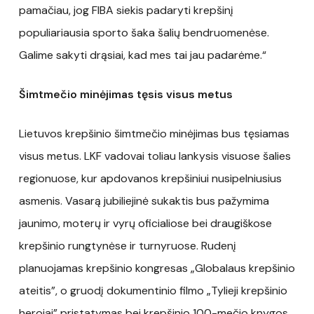
pamačiau, jog FIBA siekis padaryti krepšinį
populiariausia sporto šaka šalių bendruomenėse.
Galime sakyti drąsiai, kad mes tai jau padarėme.“
Šimtmečio minėjimas tęsis visus metus
Lietuvos krepšinio šimtmečio minėjimas bus tęsiamas
visus metus. LKF vadovai toliau lankysis visuose šalies
regionuose, kur apdovanos krepšiniui nusipelniusius
asmenis. Vasarą jubiliejinė sukaktis bus pažymima
jaunimo, moterų ir vyrų oficialiose bei draugiškose
krepšinio rungtynėse ir turnyruose. Rudenį
planuojamas krepšinio kongresas „Globalaus krepšinio
ateitis”, o gruodį dokumentinio filmo „Tylieji krepšinio
herojai” pristatymas bei krepšinio 100-mečio knygos