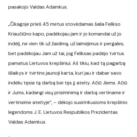
pasakojo Valdas Adamkus.
„Čikagoje prieš 45 metus stovėdamas šalia Felikso
Kriaučiūno kapo, padėkojau jam ir jo komandai už jo
indėlį, ne vien tik už žaidimą, už laimėjimus ir pergales,
bet padėkojau Jam už tai, jog Feliksas padėjo tvirtus
pamatus Lietuvos krepšiniui. Aš tikiu, kad tą pagarbą
išlaikys ir tvirtins jaunoji karta, kuri jau ir dabar savo
indėliu tęsia tą darbą bei tęs jį ateity. Ačiū Jiems. Ačiū
ir Jums, kadangi visų prisiminimą ir darbą vertiname ir
vertinsime ateityje“, – dėkojo susirinkusioms krepšinio
legendoms J. E. Lietuvos Respublikos Prezidentas
Valdas Adamkus.