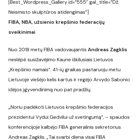
[Best_Wordpress_Gallery id=”555″ gal_title=”Dž.
Neismisto skulptūros atidengimas”]
FIBA, NBA, užsienio krepšinio federacijų
sveikinimai
Nuo 2018 metų FIBA vadovaujantis
Andreas Zagklis
neslėpė susižavėjimo Kaune iškilusiais Lietuvos
„Krepšinio namais“. 41-ių graikas pastaruoju metu
Lietuvoje viešėjo kelis kartus ir regėjo Arvydo Sabonio
idėjos įgyvendinimą nuo pat pradžių.
„
Noriu padėkoti Lietuvos krepšinio federacijos
prezidentui Vydui Gedvilui už svetingumą“, – spaudos
konferencijoje kalbėjo FIBA generalinis sekretorius
Andreas Zagklis. „Tai svarbi diena visai FIBA