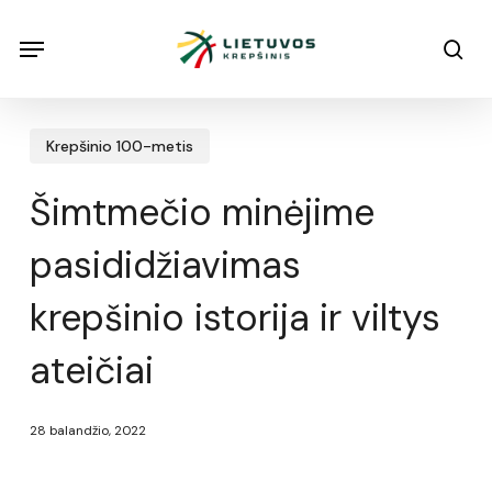
Skip
Menu
Menu
sea
to
main
content
Krepšinio 100-metis
Šimtmečio minėjime
pasididžiavimas
krepšinio istorija ir viltys
ateičiai
28 balandžio, 2022