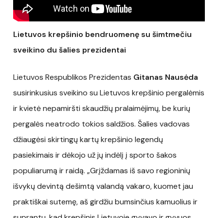
Lietuvos krepšinio bendruomenę su šimtmečiu
sveikino du šalies prezidentai
Lietuvos Respublikos Prezidentas
Gitanas Nausėda
susirinkusius sveikino su Lietuvos krepšinio pergalėmis
ir kvietė nepamiršti skaudžių pralaimėjimų, be kurių
pergalės neatrodo tokios saldžios. Šalies vadovas
džiaugėsi skirtingų kartų krepšinio legendų
pasiekimais ir dėkojo už jų indėlį į sporto šakos
populiarumą ir raidą. „Grįždamas iš savo regioninių
išvykų devintą dešimtą valandą vakaro, kuomet jau
praktiškai sutemę, aš girdžiu bumsinčius kamuolius ir
suprantu, kad krepšinis Lietuvoje gyvavo ir gyvuos.