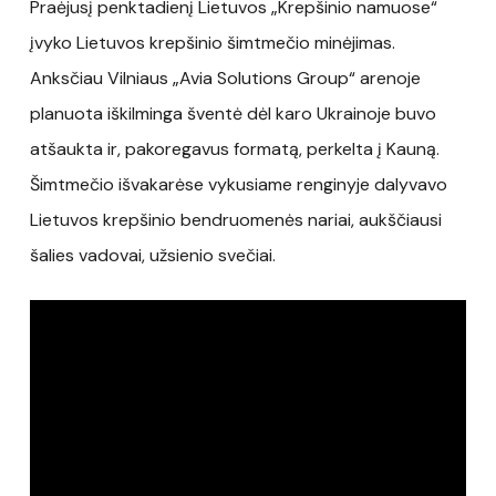
Praėjusį penktadienį Lietuvos „Krepšinio namuose“
įvyko Lietuvos krepšinio šimtmečio minėjimas.
Anksčiau Vilniaus „Avia Solutions Group“ arenoje
planuota iškilminga šventė dėl karo Ukrainoje buvo
atšaukta ir, pakoregavus formatą, perkelta į Kauną.
Šimtmečio išvakarėse vykusiame renginyje dalyvavo
Lietuvos krepšinio bendruomenės nariai, aukščiausi
šalies vadovai, užsienio svečiai.