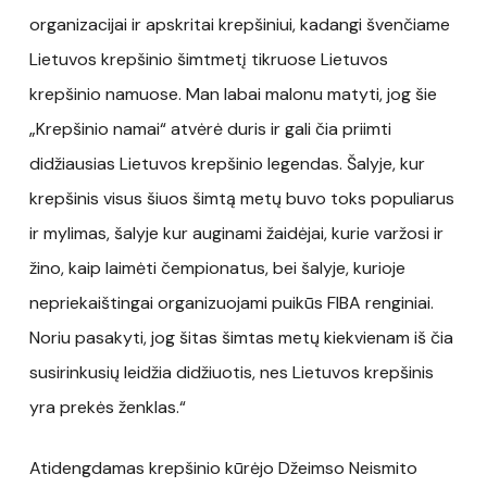
organizacijai ir apskritai krepšiniui, kadangi švenčiame
Lietuvos krepšinio šimtmetį tikruose Lietuvos
krepšinio namuose. Man labai malonu matyti, jog šie
„Krepšinio namai“ atvėrė duris ir gali čia priimti
didžiausias Lietuvos krepšinio legendas. Šalyje, kur
krepšinis visus šiuos šimtą metų buvo toks populiarus
ir mylimas, šalyje kur auginami žaidėjai, kurie varžosi ir
žino, kaip laimėti čempionatus, bei šalyje, kurioje
nepriekaištingai organizuojami puikūs FIBA renginiai.
Noriu pasakyti, jog šitas šimtas metų kiekvienam iš čia
susirinkusių leidžia didžiuotis, nes Lietuvos krepšinis
yra prekės ženklas.“
Atidengdamas krepšinio kūrėjo Džeimso Neismito