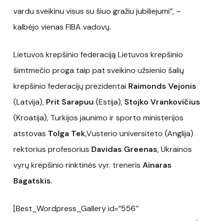
vardu sveikinu visus su šiuo gražiu jubiliejumi“, –
kalbėjo vienas FIBA vadovų.
Lietuvos krepšinio federaciją Lietuvos krepšinio
šimtmečio proga taip pat sveikino užsienio šalių
krepšinio federacijų prezidentai
Raimonds Vejonis
(Latvija),
Prit Sarapuu
(Estija),
Stojko Vrankovičius
(Kroatija), Turkijos jaunimo ir sporto ministerijos
atstovas
Tolga Tek
,Vusterio universiteto (Anglija)
rektorius profesorius
Davidas Greenas
, Ukrainos
vyrų krepšinio rinktinės vyr. treneris
Ainaras
Bagatskis
.
[Best_Wordpress_Gallery id=”556″