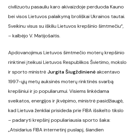
civilizuotu pasauliu karo akivaizdoje perduoda Kauno
bei visos Lietuvos palaikymą broliškai Ukrainos tautai.
Sveikinu visus su iškiliu Lietuvos krepšinio šimtmečiu“,
– kalbėjo V. Matijošaitis.
Apdovanojimus Lietuvos šimtmečio moterų krepšinio
rinktinei įteikusi Lietuvos Respublikos Švietimo, mokslo
ir sporto ministrė
Jurgita Šiugždinienė
akcentavo
1997-ųjų metų auksinės moterų rinktinės svarbą
krepšiniui ir jo populiarumui. Visiems linkėdama
sveikatos, energijos ir įkvėpimo, ministrė pasidžiaugė,
kad Lietuva ženkliai prisideda prie FIBA išsikelto tikslo
– padaryti krepšinį populiariausia sporto šaka:
„Atsidarius FIBA internetinį puslapį, šiandien