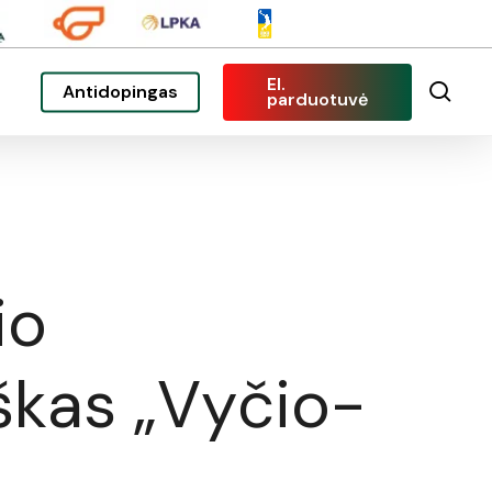
El.
sea
Antidopingas
parduotuvė
io
škas „Vyčio-