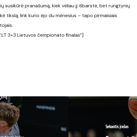
ų susikūrė pranašumą, kiek vėliau jį išbarstė, bet rungtynių
kė tikslą, link kurio ėjo du mėnesius – tapo pirmaisiais
ojais.
.LT 3×3 Lietuvos čempionato finalas”]
Sekantis įrašas