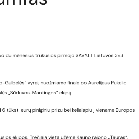
avo du mėnesius trukusios pirmojo SAVY.LT Lietuvos 3×3
o-Gulbelės“ vyrai, nuožmiame finale po Aurelijaus Pukelio
olės „Sūduvos-Mantingos“ ekipą.
 tūkst. eurų piniginiu prizu bei kelialapiu į viename Europos
usios ekipos. Trečiąją vietą užėmė Kauno rajono „Tauras“,