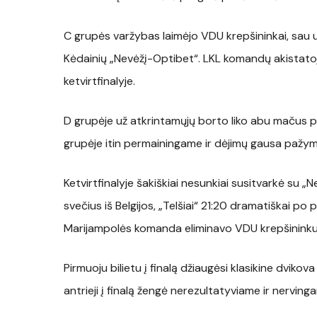
C grupės varžybas laimėjo VDU krepšininkai, sau u
Kėdainių „Nevėžį-Optibet“. LKL komandų akistato
ketvirtfinalyje.
D grupėje už atkrintamųjų borto liko abu mačus 
grupėje itin permainingame ir dėjimų gausa pažy
Ketvirtfinalyje šakiškiai nesunkiai susitvarkė su 
svečius iš Belgijos, „Telšiai“ 21:20 dramatiškai p
Marijampolės komanda eliminavo VDU krepšininku
Pirmuoju bilietu į finalą džiaugėsi klasikine dvikov
antrieji į finalą žengė nerezultatyviame ir nervin