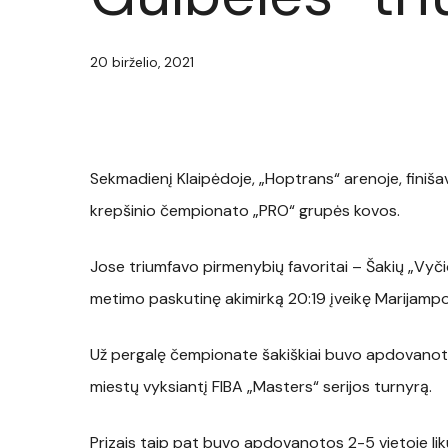
20 birželio, 2021
Sekmadienį Klaipėdoje, „Hoptrans“ arenoje, finiš
krepšinio čempionato „PRO“ grupės kovos.
Jose triumfavo pirmenybių favoritai – Šakių „Vyči
metimo paskutinę akimirką 20:19 įveikę Marijamp
Už pergalę čempionate šakiškiai buvo apdovanoti 6
miestų vyksiantį FIBA „Masters“ serijos turnyrą.
Prizais taip pat buvo apdovanotos 2-5 vietoje lik