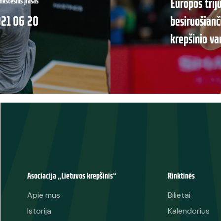
Europos trij
nkstesnis įrašas
2021 06 20
besiruošianč
krepšinio va
Asociacija „Lietuvos krepšinis“
Rinktinės
Apie mus
Bilietai
Istorija
Kalendorius