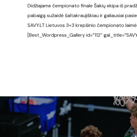
Didžiajame čempionato finale Šakių ekipa iš pradži
pabaigą sužaidė šaltakraujiškiau ir galiausiai pasie
SAVY.LT Lietuvos 3×3 krepšinio čempionato laimėt
[Best_Wordpress_Gallery id=”112″ gal_title=”SAVY