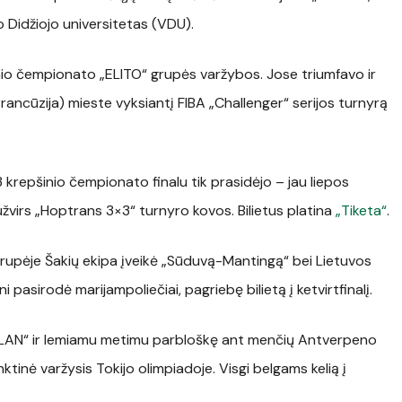
o Didžiojo universitetas (VDU).
inio čempionato „ELITO“ grupės varžybos. Jose triumfavo ir
Prancūzija) mieste vyksiantį FIBA „Challenger“ serijos turnyrą
3 krepšinio čempionato finalu tik prasidėjo – jau liepos
žvirs „Hoptrans 3×3“ turnyro kovos. Bilietus platina
„Tiketa“
.
grupėje Šakių ekipa įveikė „Sūduvą-Mantingą“ bei Lietuvos
i pasirodė marijampoliečiai, pagriebę bilietą į ketvirtfinalį.
GEALAN“ ir lemiamu metimu parbloškę ant menčių Antverpeno
nktinė varžysis Tokijo olimpiadoje. Visgi belgams kelią į