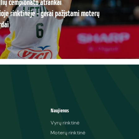
ulių čempionato atrankai
ioje rinktinėje – gerai pažįstami moterų
rdai
Naujienos
Vyrų rinktinė
Moterų rinktinė