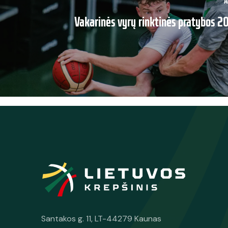
A
Vakarinės vyrų rinktinės pratybos 
Santakos g. 11, LT-44279 Kaunas