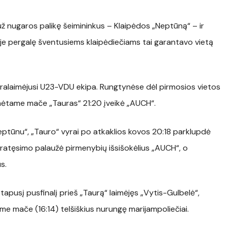
ž nugaros palikę šeimininkus – Klaipėdos „Neptūną“ – ir
je pergalę šventusiems klaipėdiečiams tai garantavo vietą
pralaimėjusi U23-VDU ekipa. Rungtynėse dėl pirmosios vietos
mėtame mače „Tauras“ 21:20 įveikė „AUCH“.
„Neptūnu“, „Tauro“ vyrai po atkaklios kovos 20:18 parklupdė
o pratęsimo palaužė pirmenybių išsišokėlius „AUCH“, o
s.
a tapusį pusfinalį prieš „Taurą“ laimėjęs „Vytis-Gulbelė“,
game mače (16:14) telšiškius nurungę marijampoliečiai.