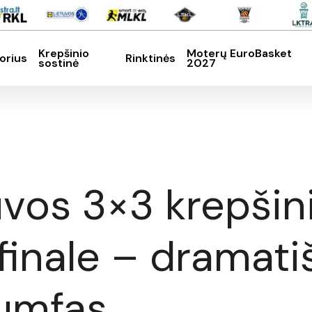
Krepšinio
Moterų EuroBasket
orius
Rinktinės
sostinė
2027
SC, kad nutrauktumėte
uvos 3×3 krepšin
inale – dramati
iumfas