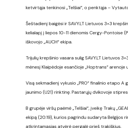
ketvirtąja tenkinosi „Telšiai“, o penktąja – Vytaut
Šeštadienį baigėsi ir SAVY.LT Lietuvos 3×3 krepš
kelialapį į liepos 10-11 dienomis Cergy-Pontoise (
iškovojo „AUCH“ ekipa.
Trijulių krepšinio vasara sulig SAVY.LT Lietuvos 3×
mėnesį Klaipėdoje esančioje „Hoptrans“ arenoje u
Visą sekmadienį vykusio „PRO“ finalinio etapo A 
jaunimo (U21) rinktinę. Pastarųjų dvikovoje stipresn
B grupėje viršų paėmė „Telšiai“, įveikę Trakų „
ekipą (20:19), kurios pagrindu sudaryta Belgijos ri
atkrintamąsias atvėrė pergalė prieš trakiškius.