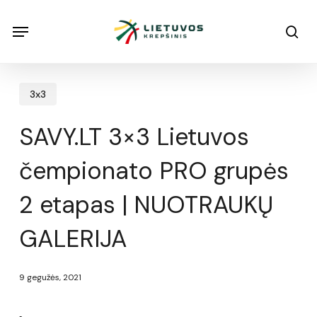
Skip
Menu
Menu
sea
to
main
content
3x3
SAVY.LT 3×3 Lietuvos
čempionato PRO grupės
2 etapas | NUOTRAUKŲ
GALERIJA
9 gegužės, 2021