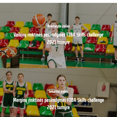
Ankstesnis įrašas
Vaikinų rinktinės pasirodymas FIBA Skills challenge
2021 turnyre
Sekantis įrašas
Merginų rinktinės pasirodymas FIBA Skills challenge
2021 turnyre