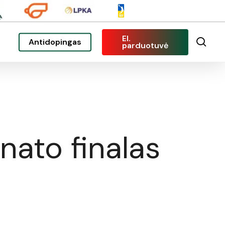
El.
sea
Antidopingas
parduotuvė
nato finalas