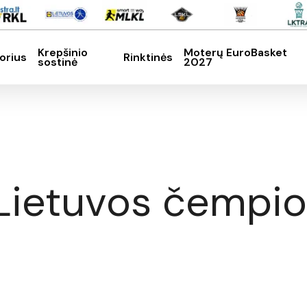
Krepšinio
Moterų EuroBasket
orius
Rinktinės
sostinė
2027
SC, kad nutrauktumėte
Lietuvos čempio