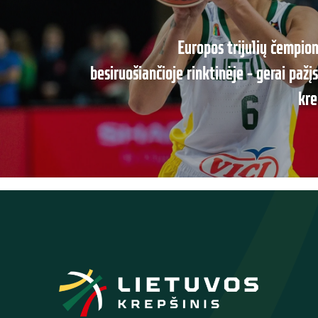
Europos trijulių čempio
besiruošiančioje rinktinėje – gerai paž
kre