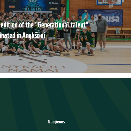
edition of the "Generational talent"
inated in Anykščiai
Naujienos