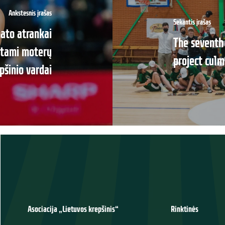
Ankstesnis įrašas
Sekantis įrašas
nato atrankai
The seventh 
įstami moterų
project culm
pšinio vardai
Asociacija „Lietuvos krepšinis“
Rinktinės