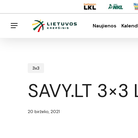
Skip
Menu
to
main
Naujienos
Kalend
Menu
content
Spauskite enter klavišą norėdami ieškoti arba E
3x3
SAVY.LT 3×3 
20 birželio, 2021