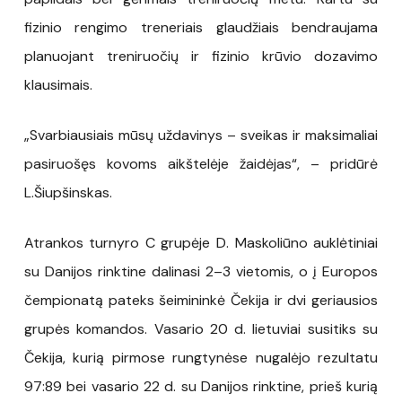
fizinio rengimo treneriais glaudžiais bendraujama
planuojant treniruočių ir fizinio krūvio dozavimo
klausimais.
„Svarbiausiais mūsų uždavinys – sveikas ir maksimaliai
pasiruošęs kovoms aikštelėje žaidėjas“, – pridūrė
L.Šiupšinskas.
Atrankos turnyro C grupėje D. Maskoliūno auklėtiniai
su Danijos rinktine dalinasi 2–3 vietomis, o į Europos
čempionatą pateks šeimininkė Čekija ir dvi geriausios
grupės komandos. Vasario 20 d. lietuviai susitiks su
Čekija, kurią pirmose rungtynėse nugalėjo rezultatu
97:89 bei vasario 22 d. su Danijos rinktine, prieš kurią