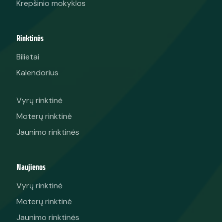
Teisėjai
Agentai
Krepšinio lygos
Krepšinio mokyklos
Rinktinės
Bilietai
Kalendorius
Vyrų rinktinė
Moterų rinktinė
Jaunimo rinktinės