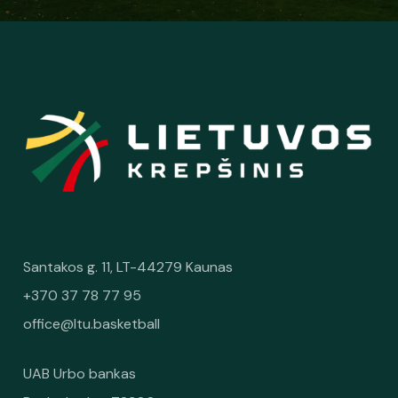
Dovana 3x3 krepšinio gerbėjams - pusantro tūkstančio
aistruolių talpinanti „Hoptrans“ lauko arena
Santakos g. 11, LT-44279 Kaunas
+370 37 78 77 95