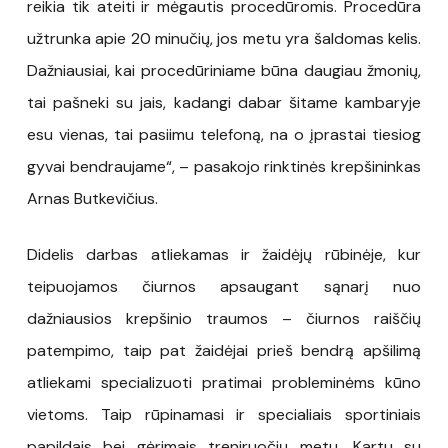
reikia tik ateiti ir mėgautis procedūromis. Procedūra
užtrunka apie 20 minučių, jos metu yra šaldomas kelis.
Dažniausiai, kai procedūriniame būna daugiau žmonių,
tai pašneki su jais, kadangi dabar šitame kambaryje
esu vienas, tai pasiimu telefoną, na o įprastai tiesiog
gyvai bendraujame“, – pasakojo rinktinės krepšininkas
Arnas Butkevičius.
Didelis darbas atliekamas ir žaidėjų rūbinėje, kur
teipuojamos čiurnos apsaugant sąnarį nuo
dažniausios krepšinio traumos – čiurnos raiščių
patempimo, taip pat žaidėjai prieš bendrą apšilimą
atliekami specializuoti pratimai probleminėms kūno
vietoms. Taip rūpinamasi ir specialiais sportiniais
papildais bei gėrimais treniruočių metu. Kartu su