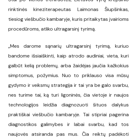
rinktinės kineziterapeutas Laimonas Šiupšinkas,
tiesiog viešbučio kambaryje, kuris pritaikytas įvairioms
procedūroms, atliko ultragarsinį tyrimą.
„Mes darome sąnarių ultragarsinį tyrimą, kuriuo
bandome išsiaiškinti, kaip atrodo audiniai, vieta, kuri
galbūt kelią problemų, arba žaidėjas jaučia kažkokius
simptomus, požymius. Nuo to priklauso visa mūsų
gydymo ir veiksmų strategija ir tai yra be galo svarbu,
nes turime tai, ką turi ligoninės, čia vietoje ir naujos
technologijos leidžia diagnozuoti šituos dalykus
praktiškai viešbučio kambaryje. Tai stipriai pagerina
diagnostikos galimybes ir labai svarbu, kad tos
naujovės atsiranda pas mus. Čia reiktų padėkoti