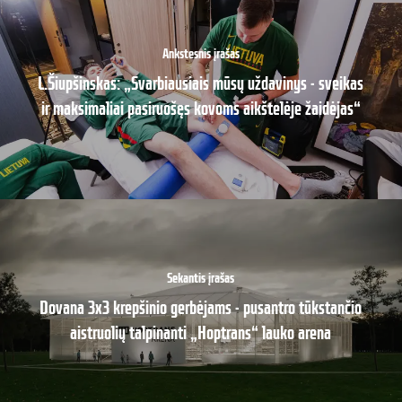
Ankstesnis įrašas
L.Šiupšinskas: „Svarbiausiais mūsų uždavinys - sveikas
ir maksimaliai pasiruošęs kovoms aikštelėje žaidėjas“
Sekantis įrašas