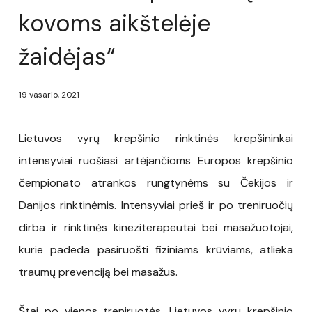
kovoms aikštelėje
žaidėjas“
19 vasario, 2021
Lietuvos vyrų krepšinio rinktinės krepšininkai
intensyviai ruošiasi artėjančioms Europos krepšinio
čempionato atrankos rungtynėms su Čekijos ir
Danijos rinktinėmis. Intensyviai prieš ir po treniruočių
dirba ir rinktinės kineziterapeutai bei masažuotojai,
kurie padeda pasiruošti fiziniams krūviams, atlieka
traumų prevenciją bei masažus.
Štai po vienos treniruotės, Lietuvos vyrų krepšinio