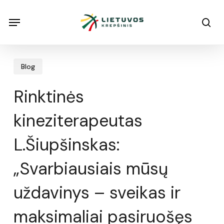
Skip
Menu
Menu
sea
to
main
content
Blog
Rinktinės
kineziterapeutas
L.Šiupšinskas:
„Svarbiausiais mūsų
uždavinys – sveikas ir
maksimaliai pasiruošęs