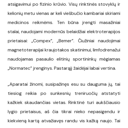
atsigavimui po fizinio krūvio. Visų rinktinės stovyklų ir
kelionių metu vienas ar keli viešbučio kambariai skiriami
medicinos reikmėms. Ten būna įrengti masažiniai
stalai, naudojami modernūs belaidžiai elektroterapijos
prietaisai: „Compex”, „Bemer”. Čiužiniai naudojimai
magnetoterapijai kraujotakos skatinimui, limfodrenažui
naudojamas pasaulio elitinių sportininkų mėgiamas
„Normatec” įrenginys. Pastarąjį žaidėjai labai vertina.
„Aparatai žinomi, susipažinęs esu su dauguma jų, tai
tiesiog reikia po sunkesnių treniruočių atstatyti
kažkiek skaudančias vietas. Rinktinė turi aukščiausio
lygio prietaisus, aš čia tikrai nieko nepasigendu ir
kiekvieną kartą atvažiavęs randu vis kažką naujo. Tai