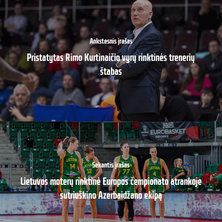
Ankstesnis įrašas
Pristatytas Rimo Kurtinaičio vyrų rinktinės trenerių
štabas
Sekantis įrašas
Lietuvos moterų rinktinė Europos čempionato atrankoje
sutriuškino Azerbaidžano ekipą