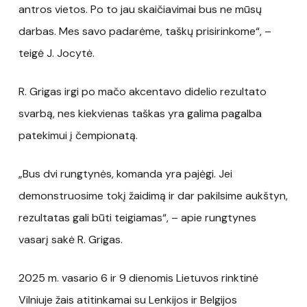
antros vietos. Po to jau skaičiavimai bus ne mūsų
darbas. Mes savo padarėme, taškų prisirinkome“, –
teigė J. Jocytė.
R. Grigas irgi po mačo akcentavo didelio rezultato
svarbą, nes kiekvienas taškas yra galima pagalba
patekimui į čempionatą.
„Bus dvi rungtynės, komanda yra pajėgi. Jei
demonstruosime tokį žaidimą ir dar pakilsime aukštyn,
rezultatas gali būti teigiamas“, – apie rungtynes
vasarį sakė R. Grigas.
2025 m. vasario 6 ir 9 dienomis Lietuvos rinktinė
Vilniuje žais atitinkamai su Lenkijos ir Belgijos