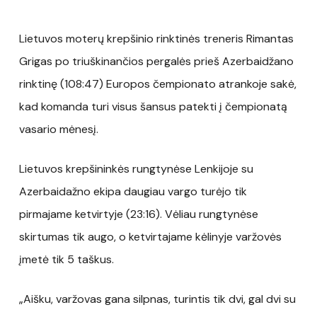
Lietuvos moterų krepšinio rinktinės treneris Rimantas
Grigas po triuškinančios pergalės prieš Azerbaidžano
rinktinę (108:47) Europos čempionato atrankoje sakė,
kad komanda turi visus šansus patekti į čempionatą
vasario mėnesį.
Lietuvos krepšininkės rungtynėse Lenkijoje su
Azerbaidažno ekipa daugiau vargo turėjo tik
pirmajame ketvirtyje (23:16). Vėliau rungtynėse
skirtumas tik augo, o ketvirtajame kėlinyje varžovės
įmetė tik 5 taškus.
„Aišku, varžovas gana silpnas, turintis tik dvi, gal dvi su