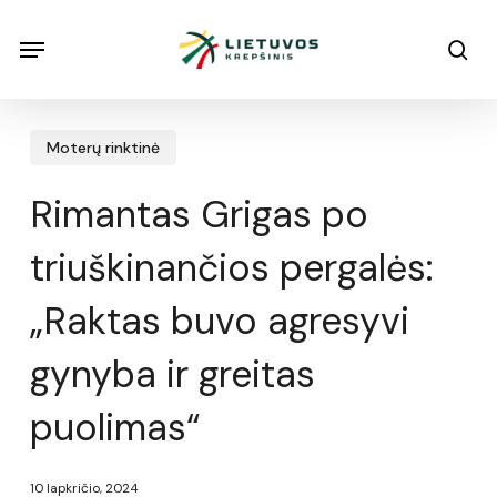
Skip
Menu
Menu
sea
to
main
content
Moterų rinktinė
Rimantas Grigas po
triuškinančios pergalės:
„Raktas buvo agresyvi
gynyba ir greitas
puolimas“
10 lapkričio, 2024