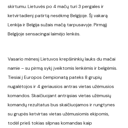
skirtumu. Lietuvės po 4 mačų turi 3 pergales ir
ketvirtadienį patirtą nesėkmę Belgijoje. Šį vakarą
Lenkija ir Belgija sužais mačą tarpusavyje. Pirmąjį
Belgijoje sensacingai laimėjo lenkės.
Vasario mėnesį Lietuvos krepšininkių lauks du mačai
namie – su pirmą sykį įveiktomis lenkėmis ir belgėmis.
Tiesiai į Europos čempionatą pateks 8 grupių
nugalėtojos ir 4 geriausios antras vietas užėmusios
komandos. Skaičiuojant antrąsias vietas užėmusių
komandų rezultatus bus skaičiuojamos ir rungtynes
su grupės ketvirtas vietas užėmusiomis ekipomis,
todėl prieš tokias silpnas komandas kaip