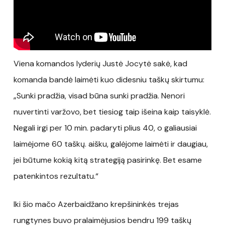
Viena komandos lyderių Justė Jocytė sakė, kad
komanda bandė laimėti kuo didesniu taškų skirtumu:
„Sunki pradžia, visad būna sunki pradžia. Nenori
nuvertinti varžovo, bet tiesiog taip išeina kaip taisyklė.
Negali irgi per 10 min. padaryti plius 40, o galiausiai
laimėjome 60 taškų. aišku, galėjome laimėti ir daugiau,
jei būtume kokią kitą strategiją pasirinkę. Bet esame
patenkintos rezultatu.“
Iki šio mačo Azerbaidžano krepšininkės trejas
rungtynes buvo pralaimėjusios bendru 199 taškų