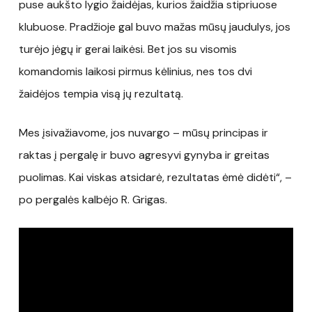
puse aukšto lygio žaidėjas, kurios žaidžia stipriuose
klubuose. Pradžioje gal buvo mažas mūsų jaudulys, jos
turėjo jėgų ir gerai laikėsi. Bet jos su visomis
komandomis laikosi pirmus kėlinius, nes tos dvi
žaidėjos tempia visą jų rezultatą.
Mes įsivažiavome, jos nuvargo – mūsų principas ir
raktas į pergalę ir buvo agresyvi gynyba ir greitas
puolimas. Kai viskas atsidarė, rezultatas ėmė didėti“, –
po pergalės kalbėjo R. Grigas.