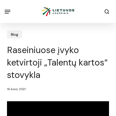
Skip
Menu
Menu
sea
to
main
content
Blog
Raseiniuose įvyko
ketvirtoji „Talentų kartos“
stovykla
16 kovo, 2021