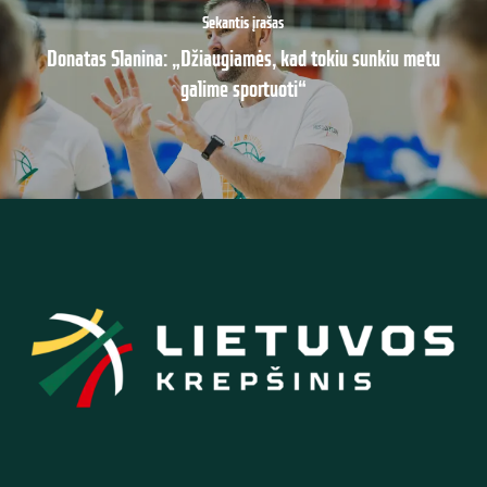
Sekantis įrašas
Donatas Slanina: „Džiaugiamės, kad tokiu sunkiu metu
galime sportuoti“