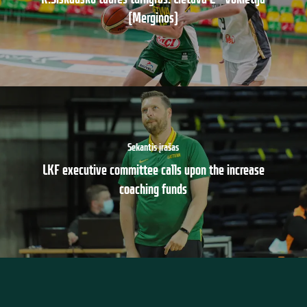
(Merginos)
Sekantis įrašas
LKF executive committee calls upon the increase
coaching funds