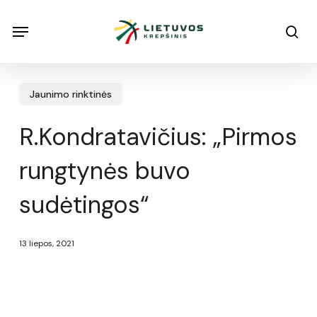
Skip
Menu
Menu
sea
to
main
content
Jaunimo rinktinės
R.Kondratavičius: „Pirmos
rungtynės buvo
sudėtingos“
13 liepos, 2021