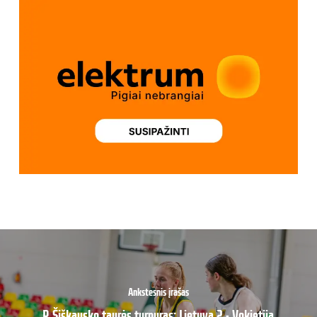
Ankstesnis įrašas
R.Šiškausko taurės turnyras: Lietuva 2 - Vokietija