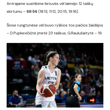
Antrajame susitikime lietuvės vėl laimėjo 12 taškų
skirtumu –
68:56
(18:13, 11:12, 20:15, 19:16).
Šiose rungtynėse vėl buvo ryškios tos pačios žaidėjos
– D.Pupkevičiūtė įmetė 23 taškus, G.Raulušaitytė – 19.