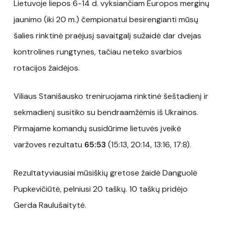
Lietuvoje liepos 6-14 d. vyksiančiam Europos merginų
jaunimo (iki 20 m.) čempionatui besirengianti mūsų
šalies rinktinė praėjusį savaitgalį sužaidė dar dvejas
kontrolines rungtynes, tačiau neteko svarbios
rotacijos žaidėjos.
Viliaus Stanišausko treniruojama rinktinė šeštadienį ir
sekmadienį susitiko su bendraamžėmis iš Ukrainos.
Pirmajame komandų susidūrime lietuvės įveikė
varžoves rezultatu
65:53
(15:13, 20:14, 13:16, 17:8).
Rezultatyviausiai mūsiškių gretose žaidė Danguolė
Pupkevičiūtė, pelniusi 20 taškų. 10 taškų pridėjo
Gerda Raulušaitytė.