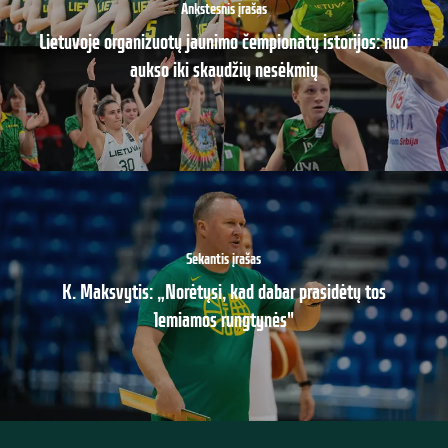
Ankstesnis įrašas
Lietuvoje organizuotų jaunimo čempionatų istorijos: nuo
aukso iki skaudžių nesėkmių
Sekantis įrašas
K. Maksvytis: „Norėtųsi, kad dabar prasidėtų tos
lemiamos rungtynės"