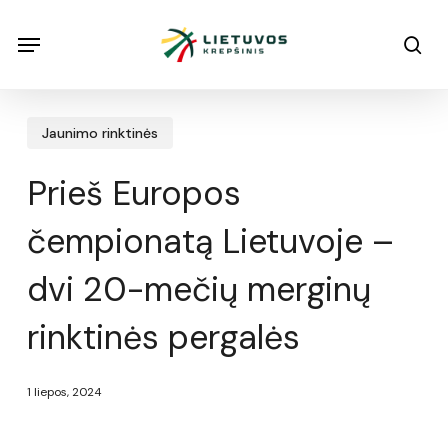
Skip
Menu
Menu
sea
to
main
content
Jaunimo rinktinės
Prieš Europos
čempionatą Lietuvoje –
dvi 20-mečių merginų
rinktinės pergalės
1 liepos, 2024