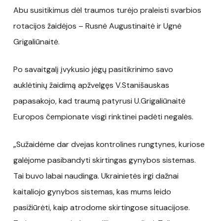
Abu susitikimus dėl traumos turėjo praleisti svarbios
rotacijos žaidėjos – Rusnė Augustinaitė ir Ugnė
Grigaliūnaitė.
Po savaitgalį įvykusio jėgų pasitikrinimo savo
auklėtinių žaidimą apžvelgęs V.Stanišauskas
papasakojo, kad traumą patyrusi U.Grigaliūnaitė
Europos čempionate visgi rinktinei padėti negalės.
„Sužaidėme dar dvejas kontrolines rungtynes, kuriose
galėjome pasibandyti skirtingas gynybos sistemas.
Tai buvo labai naudinga. Ukrainietės irgi dažnai
kaitaliojo gynybos sistemas, kas mums leido
pasižiūrėti, kaip atrodome skirtingose situacijose.