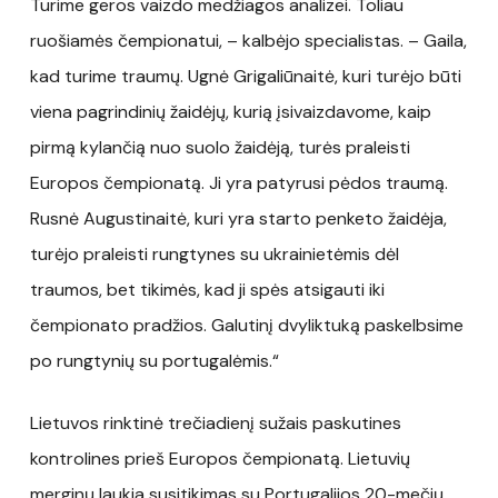
Turime geros vaizdo medžiagos analizei. Toliau
ruošiamės čempionatui, – kalbėjo specialistas. – Gaila,
kad turime traumų. Ugnė Grigaliūnaitė, kuri turėjo būti
viena pagrindinių žaidėjų, kurią įsivaizdavome, kaip
pirmą kylančią nuo suolo žaidėją, turės praleisti
Europos čempionatą. Ji yra patyrusi pėdos traumą.
Rusnė Augustinaitė, kuri yra starto penketo žaidėja,
turėjo praleisti rungtynes su ukrainietėmis dėl
traumos, bet tikimės, kad ji spės atsigauti iki
čempionato pradžios. Galutinį dvyliktuką paskelbsime
po rungtynių su portugalėmis.“
Lietuvos rinktinė trečiadienį sužais paskutines
kontrolines prieš Europos čempionatą. Lietuvių
merginų laukia susitikimas su Portugalijos 20-mečių