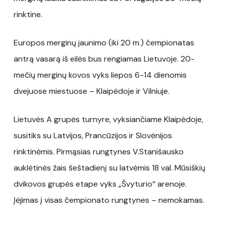
rinktine.
Europos merginų jaunimo (iki 20 m.) čempionatas
antrą vasarą iš eilės bus rengiamas Lietuvoje. 20-
mečių merginų kovos vyks liepos 6-14 dienomis
dvejuose miestuose – Klaipėdoje ir Vilniuje.
Lietuvės A grupės turnyre, vyksiančiame Klaipėdoje,
susitiks su Latvijos, Prancūzijos ir Slovėnijos
rinktinėmis. Pirmąsias rungtynes V.Stanišausko
auklėtinės žais šeštadienį su latvėmis 18 val. Mūsiškių
dvikovos grupės etape vyks „Švyturio“ arenoje.
Įėjimas į visas čempionato rungtynes – nemokamas.