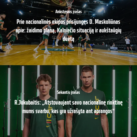
Ankstesnis įrašas
Prie nacionalinės ekipos prisijungęs D. Maskoliūnas
apie: žaidimo planą, Kalniečio situaciją ir aukštaūgių
duetą
Sekantis įrašas
R.Jokubaitis: „Atstovaujant savo nacionalinę rinktinę
mums svarbu, kas yra užrašyta ant aprangos“