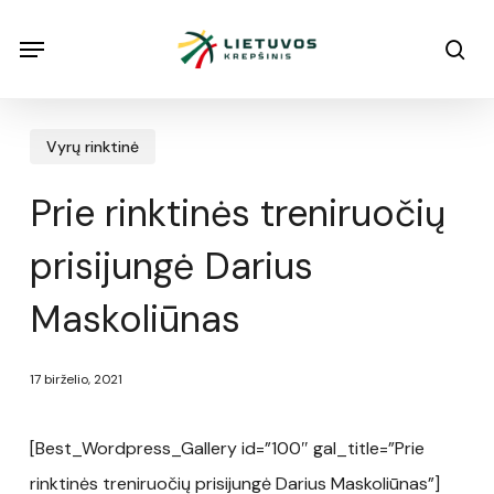
Skip
Menu
Menu
sea
to
main
content
Vyrų rinktinė
Prie rinktinės treniruočių
prisijungė Darius
Maskoliūnas
17 birželio, 2021
[Best_Wordpress_Gallery id=”100″ gal_title=”Prie
rinktinės treniruočių prisijungė Darius Maskoliūnas”]