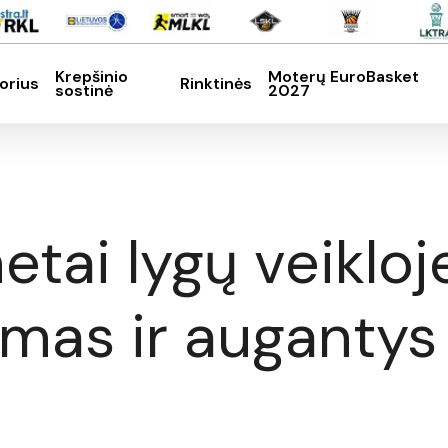
Krepšinio
Moterų EuroBasket
orius
Rinktinės
sostinė
2027
SC, kad nutrauktumėte
etai lygų veikloj
mas ir augantys