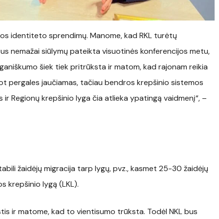
lygos identiteto sprendimų. Manome, kad RKL turėtų
 Bus nemažai siūlymų pateikta visuotinės konferencijos metu,
rganiškumo šiek tiek pritrūksta ir matom, kad rajonam reikia
ot pergales jaučiamas, tačiau bendros krepšinio sistemos
s ir Regionų krepšinio lyga čia atlieka ypatingą vaidmenį“, –
bili žaidėjų migracija tarp lygų, pvz., kasmet 25-30 žaidėjų
s krepšinio lygą (LKL).
tis ir matome, kad to vientisumo trūksta. Todėl NKL bus