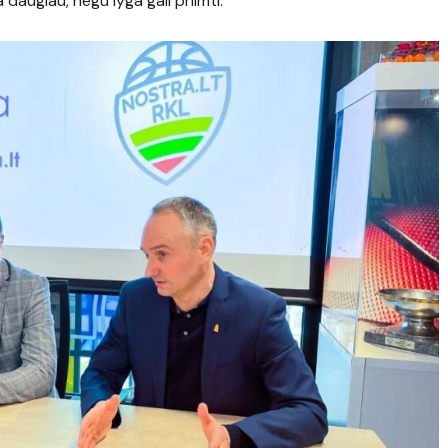
daugiau, negu lyga gali priimti.