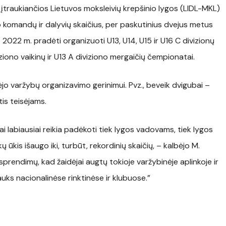
traukiančios Lietuvos moksleivių krepšinio lygos (LIDL-MKL)
go komandų ir dalyvių skaičius, per paskutinius dvejus metus
2022 m. pradėti organizuoti U13, U14, U15 ir U16 C divizionų
iono vaikinų ir U13 A diviziono mergaičių čempionatai.
jo varžybų organizavimo gerinimui. Pvz., beveik dvigubai –
is teisėjams.
tai labiausiai reikia padėkoti tiek lygos vadovams, tiek lygos
 ūkis išaugo iki, turbūt, rekordinių skaičių, – kalbėjo M.
sprendimų, kad žaidėjai augtų tokioje varžybinėje aplinkoje ir
lauks nacionalinėse rinktinėse ir klubuose.”