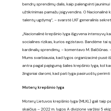
bendrų sprendimų dalis, kaip palengvinti jaunimui k
užtikrinimas pamažu įsigyvendins. O Nacionalinė kr
talentų ugdymą“, – svarstė LKF generalinis sekret
„Nacionalinė krepšinio lyga išgyvena intensyvų ka
socialines rizikas, kurios egzistavo. Bandėme tai s
kardinalių sprendimų, – komentavo M. Balčiūnas. 
Mums svarbiausia, kad lygos organizacinė pusė iš
antra pagal pajėgumą šalies krepšinio lyga, kol ka
žingsniai daromi, kad pati lyga pasiruoštų perimti š
Moterų krepšinio lyga
Moterų Lietuvos krepšinio lyga (MLKL) gali taip p
skaičius – 2022 m. lygos A divizione varžėsi 5 e