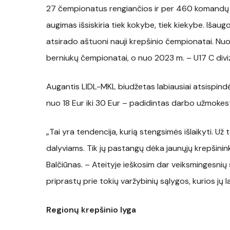
27 čempionatus rengiančios ir per 460 komandų į
augimas išsiskiria tiek kokybe, tiek kiekybe. Išau
atsirado aštuoni nauji krepšinio čempionatai. Nuo 
berniukų čempionatai, o nuo 2023 m. – U17 C diviz
Augantis LIDL-MKL biudžetas labiausiai atsispindė
nuo 18 Eur iki 30 Eur – padidintas darbo užmokest
„Tai yra tendencija, kurią stengsimės išlaikyti. Už 
dalyviams. Tik jų pastangų dėka jaunųjų krepšininkų
Balčiūnas. – Ateityje ieškosim dar veiksmingesnių 
priprastų prie tokių varžybinių sąlygos, kurios jų 
Regionų krepšinio lyga