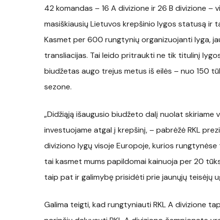
42 komandas – 16 A divizione ir 26 B divizione – vi
masiškiausių Lietuvos krepšinio lygos statusą ir ta
Kasmet per 600 rungtynių organizuojanti lyga, ja
transliacijas. Tai leido pritraukti ne tik titulinį l
biudžetas augo trejus metus iš eilės – nuo 150 tūk
sezone.
„Didžiąją išaugusio biudžeto dalį nuolat skiriame 
investuojame atgal į krepšinį, – pabrėžė RKL prez
diviziono lygų visoje Europoje, kurios rungtynėse 
tai kasmet mums papildomai kainuoja per 20 tūkst
taip pat ir galimybę prisidėti prie jaunųjų teisėjų
Galima teigti, kad rungtyniauti RKL A divizione ta