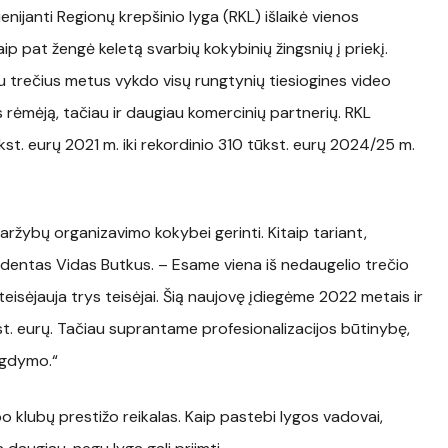
enijanti Regionų krepšinio lyga (RKL) išlaikė vienos
ip pat žengė keletą svarbių kokybinių žingsnių į priekį.
u trečius metus vykdo visų rungtynių tiesiogines video
ygos rėmėją, tačiau ir daugiau komercinių partnerių. RKL
st. eurų 2021 m. iki rekordinio 310 tūkst. eurų 2024/25 m.
varžybų organizavimo kokybei gerinti. Kitaip tariant,
identas Vidas Butkus. – Esame viena iš nedaugelio trečio
teisėjauja trys teisėjai. Šią naujovę įdiegėme 2022 metais ir
. eurų. Tačiau suprantame profesionalizacijos būtinybę,
 ugdymo.“
po klubų prestižo reikalas. Kaip pastebi lygos vadovai,