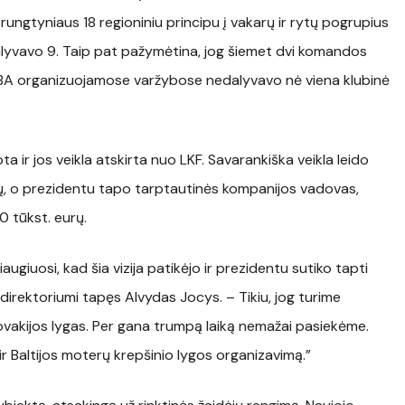
 rungtyniaus 18 regioniniu principu į vakarų ir rytų pogrupius
alyvavo 9. Taip pat pažymėtina, jog šiemet dvi komandos
IBA organizuojamose varžybose nedalyvavo nė viena klubinė
 ir jos veikla atskirta nuo LKF. Savarankiška veikla leido
ėjų, o prezidentu tapo tarptautinės kompanijos vadovas,
0 tūkst. eurų.
Džiaugiuosi, kad šia vizija patikėjo ir prezidentu sutiko tapti
irektoriumi tapęs Alvydas Jocys. – Tikiu, jog turime
Slovakijos lygas. Per gana trumpą laiką nemažai pasiekėme.
r Baltijos moterų krepšinio lygos organizavimą.”