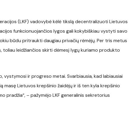
deracijos (LKF) vadovybė kėlė tikslą decentralizuoti Lietuvos
cijos funkcionuojančios lygos gali kokybiškiau vystyti savo
tokiu būdu pritraukti daugiau privačių rėmėjų. Per tris metus
 toliau leidžiančios skirti dėmesį lygų kuriamo produkto
, vystymosi ir progreso metai. Svarbiausia, kad labiausiai
 masę Lietuvos krepšinio žaidėjų ir iš ten kyla krepšinio
imo pradžia“, – pažymėjo LKF generalinis sekretorius