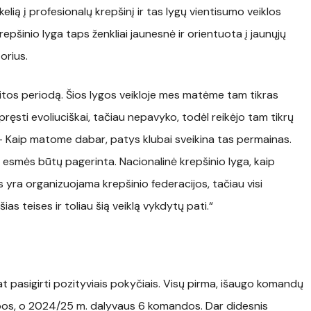
elią į profesionalų krepšinį ir tas lygų vientisumo veiklos
epšinio lyga taps ženkliai jaunesnė ir orientuota į jaunųjų
orius.
itos periodą. Šios lygos veikloje mes matėme tam tikras
pręsti evoliuciškai, tačiau nepavyko, todėl reikėjo tam tikrų
– Kaip matome dabar, patys klubai sveikina tas permainas.
 esmės būtų pagerinta. Nacionalinė krepšinio lyga, kaip
s yra organizuojama krepšinio federacijos, tačiau visi
ias teises ir toliau šią veiklą vykdytų pati.“
at pasigirti pozityviais pokyčiais. Visų pirma, išaugo komandų
kipos, o 2024/25 m. dalyvaus 6 komandos. Dar didesnis