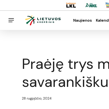
Skip
Menu
to
main
Naujienos
Kalend
Menu
content
Spauskite enter klavišą norėdami ieškoti arba E
Praėję trys m
savarankišku
28 rugpjūčio, 2024