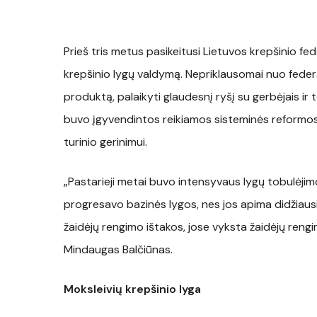
Prieš tris metus pasikeitusi Lietuvos krepšinio fe
krepšinio lygų valdymą. Nepriklausomai nuo federa
produktą, palaikyti glaudesnį ryšį su gerbėjais ir 
buvo įgyvendintos reikiamos sisteminės reformos,
turinio gerinimui.
„Pastarieji metai buvo intensyvaus lygų tobulėjimo
progresavo bazinės lygos, nes jos apima didžiausią
žaidėjų rengimo ištakos, jose vyksta žaidėjų reng
Mindaugas Balčiūnas.
Moksleivių krepšinio lyga