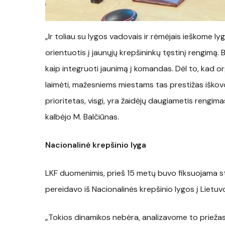
„Ir toliau su lygos vadovais ir rėmėjais ieškome 
orientuotis į jaunųjų krepšininkų tęstinį rengimą.
kaip integruoti jaunimą į komandas. Dėl to, kad o
laimėti, mažesniems miestams tas prestižas iškov
prioritetas, visgi, yra žaidėjų daugiametis rengima
kalbėjo M. Balčiūnas.
Nacionalinė krepšinio lyga
LKF duomenimis, prieš 15 metų buvo fiksuojama sta
pereidavo iš Nacionalinės krepšinio lygos į Lietuvo
„Tokios dinamikos nebėra, analizavome to priežas