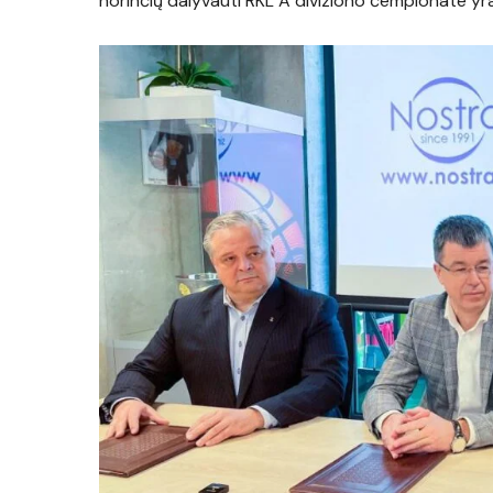
norinčių dalyvauti RKL A diviziono čempionate yra 