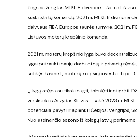
žingsnis žengtas MLKL B divizione – šiemet iš viso
suskirstytų komandų. 2021 m. MLKL B divizione d
dalyvaus FIBA Europos taurės turnyre. 2021 m. F
Lietuvos moterų krepšinio komanda.
2021 m. moterų krepšinio lyga buvo decentralizuota
lygai pritraukti naujų darbuotojų ir privačių rėm
sutikęs kasmet į moterų krepšinį investuoti per 5
„Į lygą atėjau su tikslu augti, tobulėti ir stiprėti. 
verslininkas Arvydas Klovas – sakė 2023 m. MLKL d
potencialą pavyti ir aplenkti Čekijos, Vengrijos, 
Nuo ateinančio sezono iš kolegų latvių perimame i