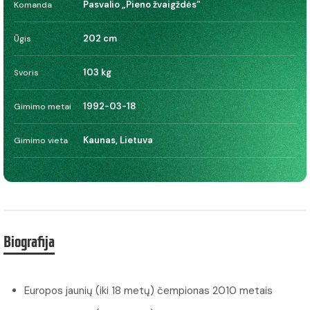
Pasvalio „Pieno žvaigždės“
Komanda
202 cm
Ūgis
103 kg
Svoris
1992-03-18
Gimimo metai
Kaunas, Lietuva
Gimimo vieta
Biografija
Europos jaunių (iki 18 metų) čempionas 2010 metais