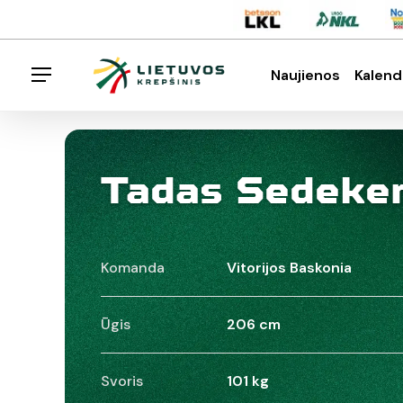
Skip
Menu
to
main
Naujienos
Kalend
Menu
content
Spauskite enter klavišą norėdami ieškoti arba E
Tadas Sedeker
Komanda
Vitorijos Baskonia
Ūgis
206 cm
Svoris
101 kg