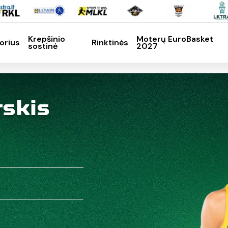
Krepšinio
Moterų EuroBasket
orius
Rinktinės
sostinė
2027
SC, kad nutrauktumėte
skis