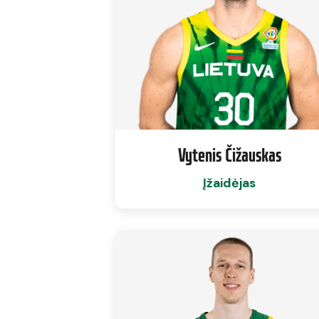
Vytenis Čižauskas
Įžaidėjas