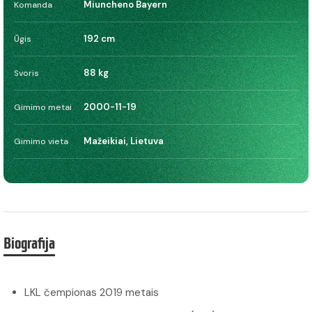
Miuncheno Bayern
Komanda
192 cm
Ūgis
88 kg
Svoris
2000-11-19
Gimimo metai
Mažeikiai, Lietuva
Gimimo vieta
Biografija
LKL čempionas 2019 metais