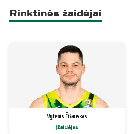
Rinktinės žaidėjai
Vytenis Čižauskas
Įžaidėjas