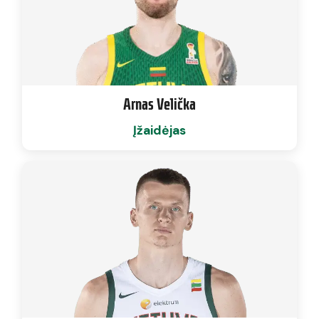
Arnas Velička
Įžaidėjas