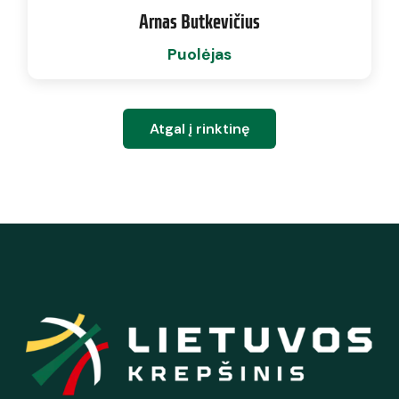
Arnas Butkevičius
Puolėjas
Atgal į rinktinę