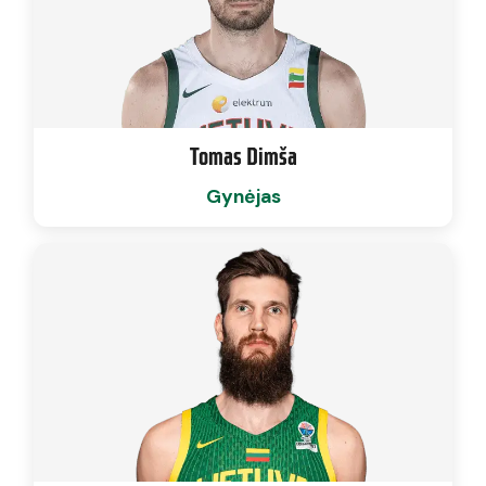
Tomas Dimša
Gynėjas