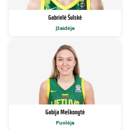
Gabrielė Šulskė
Įžaidėja
Gabija Meškonytė
Puolėja