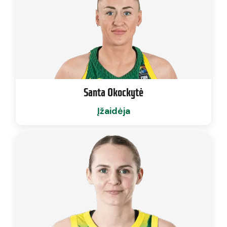
Santa Okockytė
Įžaidėja