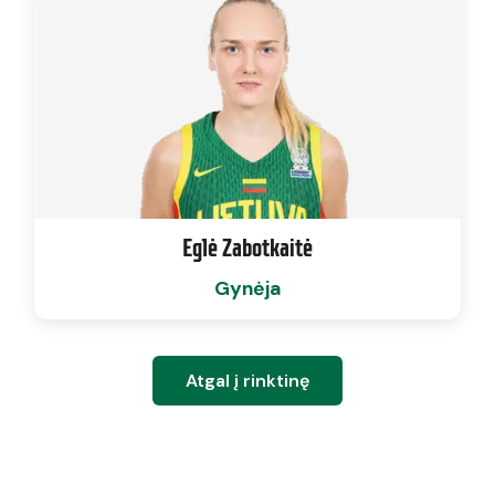
Eglė Zabotkaitė
Gynėja
Atgal į rinktinę