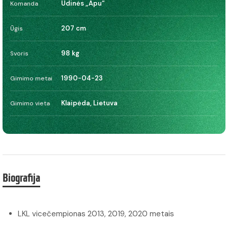
Udinės „Apu“
Komanda
207 cm
Ūgis
98 kg
Svoris
1990-04-23
Gimimo metai
Klaipėda, Lietuva
Gimimo vieta
Biografija
LKL vicečempionas 2013, 2019, 2020 metais