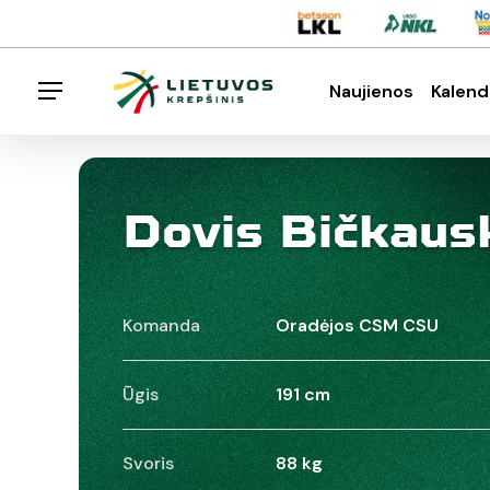
Skip
Menu
to
main
Naujienos
Kalend
Menu
content
Spauskite enter klavišą norėdami ieškoti arba E
Dovis Bičkaus
Komanda
Oradėjos CSM CSU
Ūgis
191 cm
Svoris
88 kg