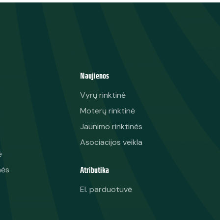
Naujienos
Vyrų rinktinė
Moterų rinktinė
Jaunimo rinktinės
Asociacijos veikla
ė
Atributika
nės
El. parduotuvė