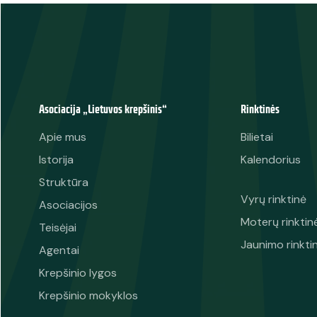
Asociacija „Lietuvos krepšinis“
Rinktinės
Apie mus
Bilietai
Istorija
Kalendorius
Struktūra
Vyrų rinktinė
Asociacijos
Moterų rinktin
Teisėjai
Jaunimo rinkti
Agentai
Krepšinio lygos
Krepšinio mokyklos