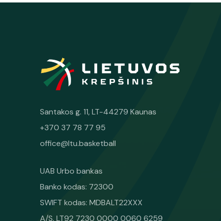
Santakos g. 11, LT-44279 Kaunas
+370 37 78 77 95
office@ltu.basketball
UAB Urbo bankas
Banko kodas: 72300
SWIFT kodas: MDBALT22XXX
A/S. LT92 7230 0000 0060 6259