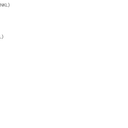
(NKL)
L)