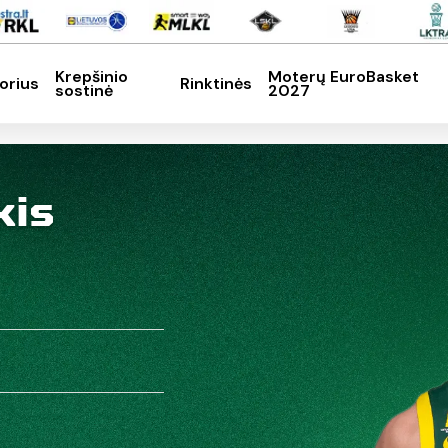
Krepšinio
Moterų EuroBasket
orius
Rinktinės
sostinė
2027
SC, kad nutrauktumėte
kis