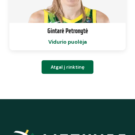
Gintarė Petronytė
Vidurio puolėja
Atgal į rinktinę