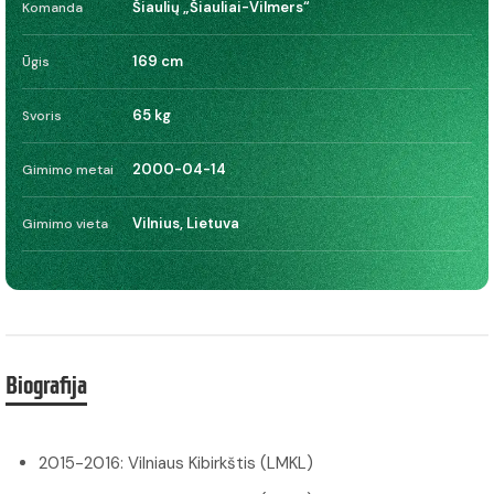
Šiaulių „Šiauliai-Vilmers“
Komanda
169 cm
Ūgis
65 kg
Svoris
2000-04-14
Gimimo metai
Vilnius, Lietuva
Gimimo vieta
Biografija
2015-2016: Vilniaus Kibirkštis (LMKL)