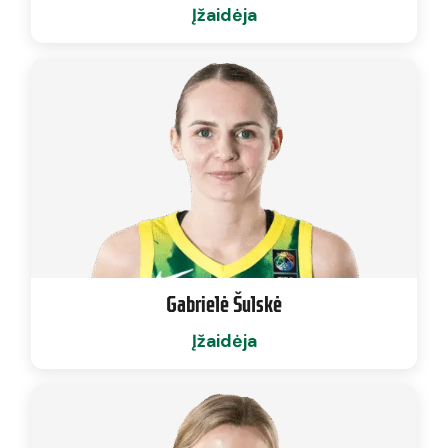
Įžaidėja
Gabrielė Šulskė
Įžaidėja