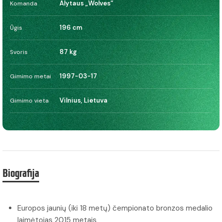
Alytaus „Wolves“
Komanda
196 cm
Ūgis
87 kg
Svoris
1997-03-17
Gimimo metai
Vilnius, Lietuva
Gimimo vieta
Biografija
Europos jaunių (iki 18 metų) čempionato bronzos medalio
laimėtojas 2015 metais