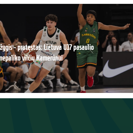
žygis – pratęstas: Lietuva U17 pasaulio
nepaliko vilčių Kamerūnui