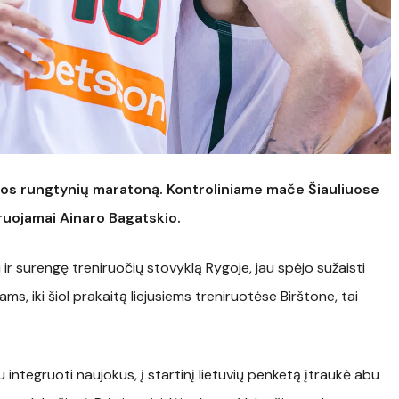
aros rungtynių maratoną. Kontroliniame mače Šiauliuose
iruojamai Ainaro Bagatskio.
ai ir surengę treniruočių stovyklą Rygoje, jau spėjo sužaisti
ms, iki šiol prakaitą liejusiems treniruotėse Birštone, tai
 integruoti naujokus, į startinį lietuvių penketą įtraukė abu