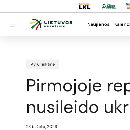
Skip
Menu
to
main
Naujienos
Kalend
Menu
content
Spauskite enter klavišą norėdami ieškoti arba E
Vyrų rinktinė
Pirmojoje rep
nusileido uk
28 birželio, 2026