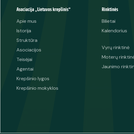
Asociacija „Lietuvos krepšinis“
Rinktinės
Apie mus
Bilietai
Istorija
Kalendorius
Struktūra
Vyrų rinktinė
Asociacijos
Moterų rinktin
Teisėjai
Jaunimo rinkti
Agentai
Krepšinio lygos
Krepšinio mokyklos