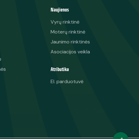
Naujienos
Vyrų rinktinė
Moterų rinktinė
Jaunimo rinktinės
Asociacijos veikla
ė
Atributika
nės
El. parduotuvė