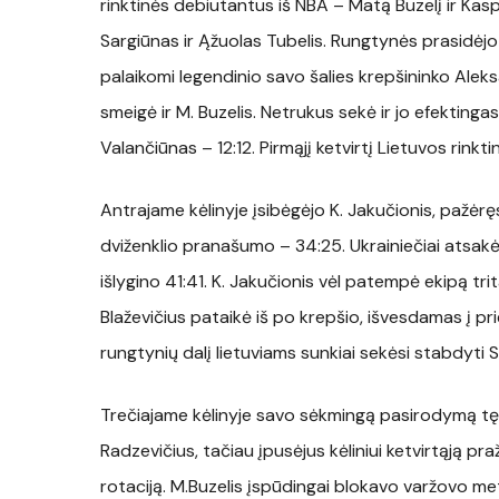
rinktinės debiutantus iš NBA – Matą Buzelį ir Kasp
Sargiūnas ir Ąžuolas Tubelis. Rungtynės prasidėjo t
palaikomi legendinio savo šalies krepšininko Alek
smeigė ir M. Buzelis. Netrukus sekė ir jo efektinga
Valančiūnas – 12:12. Pirmąjį ketvirtį Lietuvos rin
Antrajame kėlinyje įsibėgėjo K. Jakučionis, pažėręs 
dviženklio pranašumo – 34:25. Ukrainiečiai atsakė k
išlygino 41:41. K. Jakučionis vėl patempė ekipą tr
Blaževičius pataikė iš po krepšio, išvesdamas į prie
rungtynių dalį lietuviams sunkiai sekėsi stabdyti 
Trečiajame kėlinyje savo sėkmingą pasirodymą tęsė
Radzevičius, tačiau įpusėjus kėliniui ketvirtąją
rotaciją. M.Buzelis įspūdingai blokavo varžovo met