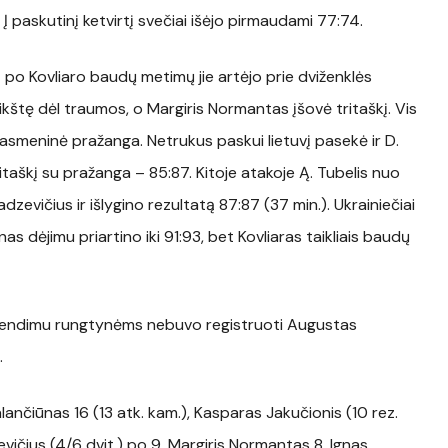
Į paskutinį ketvirtį svečiai išėjo pirmaudami 77:74.
 – po Kovliaro baudų metimų jie artėjo prie dviženklės
kštę dėl traumos, o Margiris Normantas įšovė tritaškį. Vis
asmeninė pražanga. Netrukus paskui lietuvį pasekė ir D.
vitaškį su pražanga – 85:87. Kitoje atakoje Ą. Tubelis nuo
dzevičius ir išlygino rezultatą 87:87 (37 min.). Ukrainiečiai
nas dėjimu priartino iki 91:93, bet Kovliaras taikliais baudų
rendimu rungtynėms nebuvo registruoti Augustas
.
lančiūnas 16 (13 atk. kam.), Kasparas Jakučionis (10 rez.
evičius (4/6 dvit.) po 9, Margiris Normantas 8, Ignas