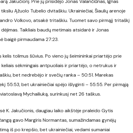
arą Jakučionį. Prie jų prisidėjo Jonas Valančiūnas, Ignas
iksliu Ąžuolo Tubelio dvitaškiu. Ukrainiečiai, Šiaulių arenoje
sandro Volkovo, atsakė tritaškiu. Tuomet savo pirmąjį tritaškį
s dėjimas. Taikliais baudų metimais atsidarė ir Jonas
ktinė baigė pirmaudama 27:23.
kelis tolimus šūvius. Po vieno jų šeimininkai priartėjo prie
eliais sėkmingais antpuoliais ir priartėjo, o netrukus ir
itaškiu, bet nedrebėjo ir svečių ranka – 50:51. Marekas
kį 55:53, bet ukrainiečiai spėjo išlyginti – 55:55. Per pirmąją
Sviatoslavą Mychailiuką, surinkusį net 26 taškus.
 K. Jakučionis, daugiau laiko aikštėje praleido Gytis
 pražangą gavo Margiris Normantas, sumažindamas gynėjų
imą iš po krepšio, bet ukrainiečiai, vedami sumaniai