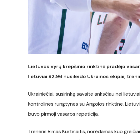
Lietuvos vyrų krepšinio rinktinė pradėjo vas
lietuviai 92:96 nusileido Ukrainos ekipai, tren
Ukrainiečiai, susirinkę savaite anksčiau nei lietuvi
kontrolines rungtynes su Angolos rinktine. Lietuvia
buvo pirmoji vasaros repeticija.
Treneris Rimas Kurtinaitis, norėdamas kuo greičiau