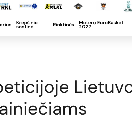
Krepšinio
Moterų EuroBasket
orius
Rinktinės
sostinė
2027
SC, kad nutrauktumėte
eticijoje Lietuvo
rainiečiams