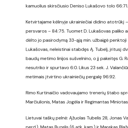
kamuolius skirsčiusio Deniso Lukašovo tolo 66:71. 
Ketvirtajame kėlinyje ukrainiečiai didino atotrūkį
persvaros – 84:75. Tuomet D. Lukašovas paliko ai
dėlto jo pasirodymą 33-ąją min. užbaigė penktoji 
Lukašovas, neleistinai stabdęs Ą. Tubelį, įritusį d
baudų metimo linijos sušvelnino, o jį pakeitęs G. Ra
nesutriko ir spurtavo 6:0. Likus 23 sek. J. Valančiū
metimais įtvirtino ukrainiečių pergalę 96:92.
Rimo Kurtinaičio vadovaujamo trenerių štabo sp
Marčiulionis, Matas Jogėla ir Regimantas Miniotas
Lietuvai taškų pelnė: Ąžuolas Tubelis 28, Jonas Va
perd.), Matas Buzelis (6 atk. kam.) ir Marekas Blaž