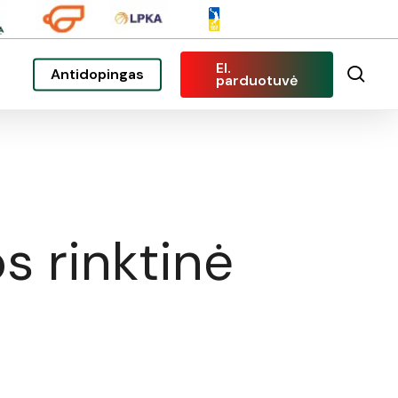
El.
sea
Antidopingas
parduotuvė
s rinktinė