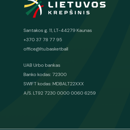
Santakos g. 11, LT-44279 Kaunas
+370 37 78 77 95
office@ltu.basketball
UAB Urbo bankas
Banko kodas: 72300
SWIFT kodas: MDBALT22XXX
A/S. LT92 7230 0000 0060 6259