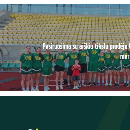
Pasiruošimą su aiškiu tikslu pradėjo
mer