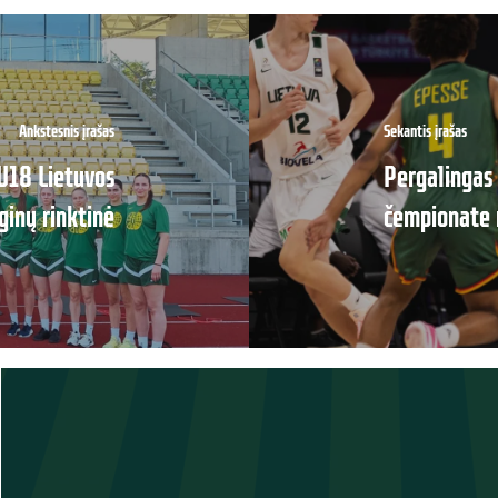
Ankstesnis įrašas
Sekantis įrašas
 U18 Lietuvos
Pergalingas 
ginų rinktinė
čempionate 