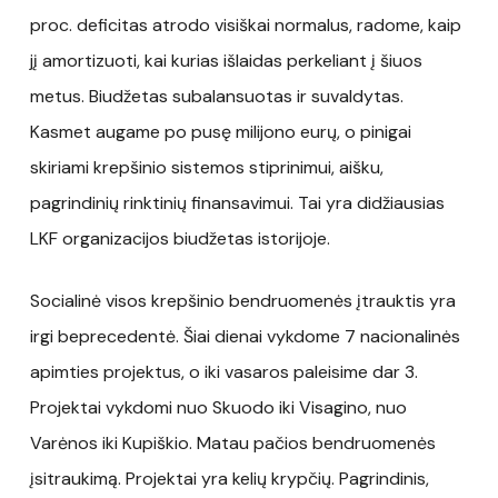
proc. deficitas atrodo visiškai normalus, radome, kaip
jį amortizuoti, kai kurias išlaidas perkeliant į šiuos
metus. Biudžetas subalansuotas ir suvaldytas.
Kasmet augame po pusę milijono eurų, o pinigai
skiriami krepšinio sistemos stiprinimui, aišku,
pagrindinių rinktinių finansavimui. Tai yra didžiausias
LKF organizacijos biudžetas istorijoje.
Socialinė visos krepšinio bendruomenės įtrauktis yra
irgi beprecedentė. Šiai dienai vykdome 7 nacionalinės
apimties projektus, o iki vasaros paleisime dar 3.
Projektai vykdomi nuo Skuodo iki Visagino, nuo
Varėnos iki Kupiškio. Matau pačios bendruomenės
įsitraukimą. Projektai yra kelių krypčių. Pagrindinis,