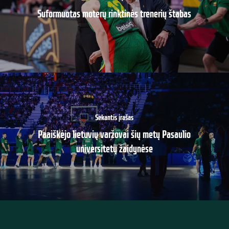
Suformuotas moterų rinktinės trenerių štabas
Sekantis įrašas
Paaiškėjo lietuvių varžovai šių metų Pasaulio
universitetų žaidynėse