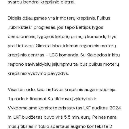
svarbu bendrai krepšinio plėtrai.
Didelis džiaugsmas yra ir moterų krepšinis. Puikus
„Kibirkšties“ progresas, jos tapo Baltijos lygos
čempionėmis, lygoje iš keturių pirmųjų komandų trys
yra Lietuvos. Gimsta labai įdomus regioninis moterų
krepšinio centras – LCC komanda. Su Klaipėdos ir kitų
regiono savivaldybių įsijungimu tai bus puikus moterų
krepšinio vystymo pavyzdys.
Visa tai rodo, kad Lietuvos krepšinis auga ir stiprėja.
Tą rodo ir finansai. Ką tik buvo įvykdytas ir
Vykdomajame komitete pristatytas LKF auditas. 2024
m. LKF biudžetas buvo virš 5,5 mln. eurų. Pelnas nėra
mūsų tikslas ir tokio spartaus augimo kontekste 2