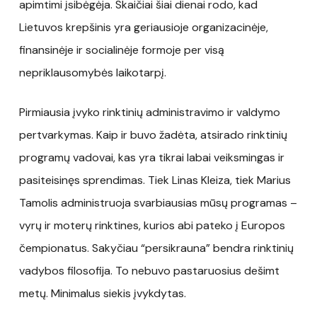
apimtimi įsibėgėja. Skaičiai šiai dienai rodo, kad
Lietuvos krepšinis yra geriausioje organizacinėje,
finansinėje ir socialinėje formoje per visą
nepriklausomybės laikotarpį.
Pirmiausia įvyko rinktinių administravimo ir valdymo
pertvarkymas. Kaip ir buvo žadėta, atsirado rinktinių
programų vadovai, kas yra tikrai labai veiksmingas ir
pasiteisinęs sprendimas. Tiek Linas Kleiza, tiek Marius
Tamolis administruoja svarbiausias mūsų programas –
vyrų ir moterų rinktines, kurios abi pateko į Europos
čempionatus. Sakyčiau “persikrauna” bendra rinktinių
vadybos filosofija. To nebuvo pastaruosius dešimt
metų. Minimalus siekis įvykdytas.