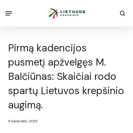
Skip
Menu
Menu
sea
to
main
content
Pirmą kadencijos
pusmetį apžvelgęs M.
Balčiūnas: Skaičiai rodo
spartų Lietuvos krepšinio
augimą.
9 balandžio, 2025