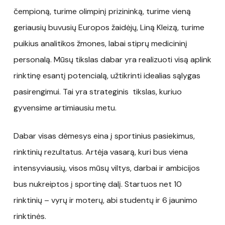
čempioną, turime olimpinį prizininką, turime vieną
geriausių buvusių Europos žaidėjų, Liną Kleizą, turime
puikius analitikos žmones, labai stiprų medicininį
personalą. Mūsų tikslas dabar yra realizuoti visą aplink
rinktinę esantį potencialą, užtikrinti idealias sąlygas
pasirengimui. Tai yra strateginis tikslas, kuriuo
gyvensime artimiausiu metu.
Dabar visas dėmesys eina į sportinius pasiekimus,
rinktinių rezultatus. Artėja vasarą, kuri bus viena
intensyviausių, visos mūsų viltys, darbai ir ambicijos
bus nukreiptos į sportinę dalį. Startuos net 10
rinktinių – vyrų ir moterų, abi studentų ir 6 jaunimo
rinktinės.