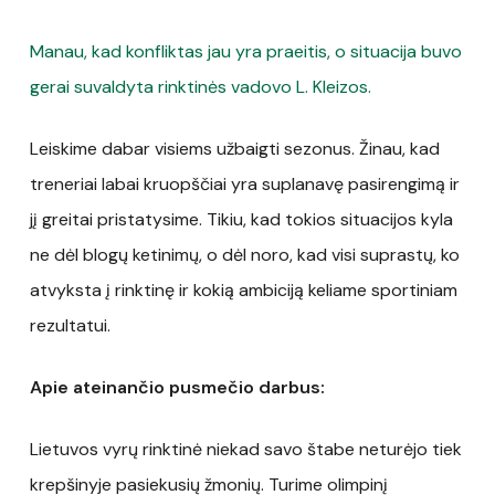
Manau, kad konfliktas jau yra praeitis, o situacija buvo
gerai suvaldyta rinktinės vadovo L. Kleizos.
Leiskime dabar visiems užbaigti sezonus. Žinau, kad
treneriai labai kruopščiai yra suplanavę pasirengimą ir
jį greitai pristatysime. Tikiu, kad tokios situacijos kyla
ne dėl blogų ketinimų, o dėl noro, kad visi suprastų, ko
atvyksta į rinktinę ir kokią ambiciją keliame sportiniam
rezultatui.
Apie ateinančio pusmečio darbus:
Lietuvos vyrų rinktinė niekad savo štabe neturėjo tiek
krepšinyje pasiekusių žmonių. Turime olimpinį