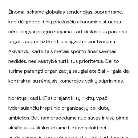
Žinoma, sekame globalias tendencijas, suprantame,
kad dėl geopolitinių priežasčių ekonominė situacija
nėra lengvai prognozuojama, tad tikslas bus paruošti
organizaciją ir užtikrinti jos egzistencinį tvarumą.
Akivaizdu, kad kitais metais sporto finansavimas
nedidės, nes valstybė turi kitus prioritetus. Dėl to
turime parengti organizaciją saugiai ateičiai – ilgalaikiai
kontraktai su rėmėjais, komercijos veiklų stiprinimas.
Norėtųsi, kad LKF stiprėjant kiltų ir kitų, ypač
lyderiaujančių krepšinio organizacijų bei klubų
ambicijos. Bet tam pradedame nuo savęs ir visų pirma
akščiausius tikslus keliame Lietuvos rinktinei
artėjančiame Europos čempionate. Tikiu kad, tam mes