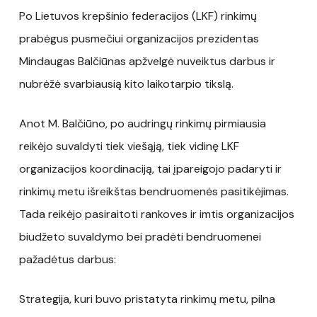
Po Lietuvos krepšinio federacijos (LKF) rinkimų
prabėgus pusmečiui organizacijos prezidentas
Mindaugas Balčiūnas apžvelgė nuveiktus darbus ir
nubrėžė svarbiausią kito laikotarpio tikslą.
Anot M. Balčiūno, po audringų rinkimų pirmiausia
reikėjo suvaldyti tiek viešąją, tiek vidinę LKF
organizacijos koordinaciją, tai įpareigojo padaryti ir
rinkimų metu išreikštas bendruomenės pasitikėjimas.
Tada reikėjo pasiraitoti rankoves ir imtis organizacijos
biudžeto suvaldymo bei pradėti bendruomenei
pažadėtus darbus:
Strategija, kuri buvo pristatyta rinkimų metu, pilna