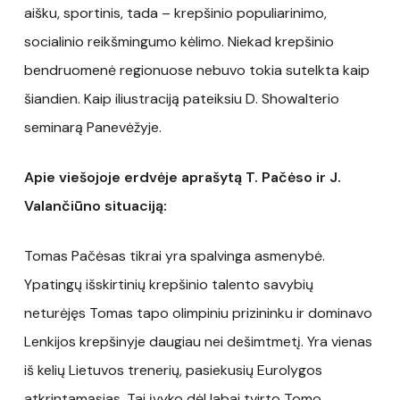
aišku, sportinis, tada – krepšinio populiarinimo,
socialinio reikšmingumo kėlimo. Niekad krepšinio
bendruomenė regionuose nebuvo tokia sutelkta kaip
šiandien. Kaip iliustraciją pateiksiu D. Showalterio
seminarą Panevėžyje.
Apie viešojoje erdvėje aprašytą T. Pačėso ir J.
Valančiūno situaciją:
Tomas Pačėsas tikrai yra spalvinga asmenybė.
Ypatingų išskirtinių krepšinio talento savybių
neturėjęs Tomas tapo olimpiniu prizininku ir dominavo
Lenkijos krepšinyje daugiau nei dešimtmetį. Yra vienas
iš kelių Lietuvos trenerių, pasiekusių Eurolygos
atkrintamąsias. Tai įvyko dėl labai tvirto Tomo