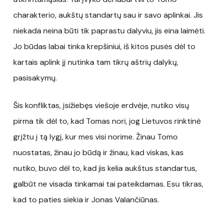
charakterio, aukštų standartų sau ir savo aplinkai. Jis
niekada neina būti tik paprastu dalyviu, jis eina laimėti.
Jo būdas labai tinka krepšiniui, iš kitos pusės dėl to
kartais aplink jį nutinka tam tikrų aštrių dalykų,
pasisakymų.
Šis konfliktas, įsižiebęs viešoje erdvėje, nutiko visų
pirma tik dėl to, kad Tomas nori, jog Lietuvos rinktinė
grįžtu į tą lygį, kur mes visi norime. Žinau Tomo
nuostatas, žinau jo būdą ir žinau, kad viskas, kas
nutiko, buvo dėl to, kad jis kelia aukštus standartus,
galbūt ne visada tinkamai tai pateikdamas. Esu tikras,
kad to paties siekia ir Jonas Valančiūnas.