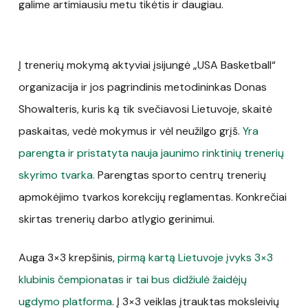
galime artimiausiu metu tikėtis ir daugiau.
Į trenerių mokymą aktyviai įsijungė „USA Basketball“
organizacija ir jos pagrindinis metodininkas Donas
Showalteris, kuris ką tik svečiavosi Lietuvoje, skaitė
paskaitas, vedė mokymus ir vėl neužilgo grįš.
Yra
parengta ir pristatyta nauja jaunimo rinktinių trenerių
skyrimo tvarka.
Parengtas sporto centrų trenerių
apmokėjimo tvarkos korekcijų reglamentas. Konkrečiai
skirtas trenerių darbo atlygio gerinimui.
Auga 3×3 krepšinis,
pirmą kartą Lietuvoje įvyks 3×3
klubinis čempionatas ir tai bus didžiulė žaidėjų
ugdymo platforma
. Į 3×3 veiklas įtrauktas moksleivių