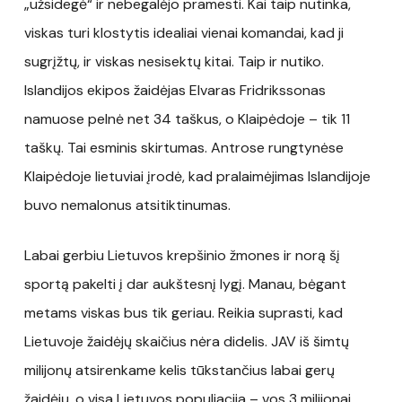
„užsidegė“ ir nebegalėjo pramesti. Kai taip nutinka,
viskas turi klostytis idealiai vienai komandai, kad ji
sugrįžtų, ir viskas nesisektų kitai. Taip ir nutiko.
Islandijos ekipos žaidėjas Elvaras Fridrikssonas
namuose pelnė net 34 taškus, o Klaipėdoje – tik 11
taškų. Tai esminis skirtumas. Antrose rungtynėse
Klaipėdoje lietuviai įrodė, kad pralaimėjimas Islandijoje
buvo nemalonus atsitiktinumas.
Labai gerbiu Lietuvos krepšinio žmones ir norą šį
sportą pakelti į dar aukštesnį lygį. Manau, bėgant
metams viskas bus tik geriau. Reikia suprasti, kad
Lietuvoje žaidėjų skaičius nėra didelis. JAV iš šimtų
milijonų atsirenkame kelis tūkstančius labai gerų
žaidėjų, o visa Lietuvos populiacija – vos 3 milijonai.