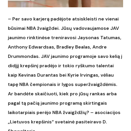
– Per savo karjerą padėjote atsiskleisti ne vienai
būsimai NBA žvaigždei. Jūsų vadovaujamose JAV
jaunimo rinktinėse treniravosi Jaysonas Tatumas,
Anthony Edwardsas, Bradley Bealas, Andre
Drummondas. JAV jaunimo programoje savo kelią į
didįjį krepšinį pradėjo ir tokio ryškumo talentai
kaip Kevinas Durantas bei Kyrie Irvingas, vėliau
tapę NBA čempionais ir lygos superžvaigždėmis.
Ar bandėte skaičiuoti, kiek pro jūsų rankas arba
pagal tą pačią jaunimo programą skirtingais
laikotarpiais perėjo NBA žvaigždžių? – asociacijos
„Lietuvos krepšinis“ svetainė pasiteiravo D.