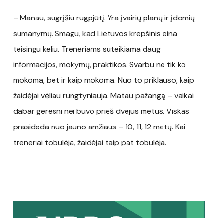
– Manau, sugrįšiu rugpjūtį. Yra įvairių planų ir įdomių
sumanymų. Smagu, kad Lietuvos krepšinis eina
teisingu keliu. Treneriams suteikiama daug
informacijos, mokymų, praktikos. Svarbu ne tik ko
mokoma, bet ir kaip mokoma. Nuo to priklauso, kaip
žaidėjai vėliau rungtyniauja. Matau pažangą – vaikai
dabar geresni nei buvo prieš dvejus metus. Viskas
prasideda nuo jauno amžiaus – 10, 11, 12 metų. Kai
treneriai tobulėja, žaidėjai taip pat tobulėja.