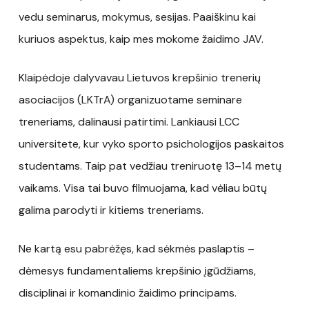
vedu seminarus, mokymus, sesijas. Paaiškinu kai
kuriuos aspektus, kaip mes mokome žaidimo JAV.
Klaipėdoje dalyvavau Lietuvos krepšinio trenerių
asociacijos (LKTrA) organizuotame seminare
treneriams, dalinausi patirtimi. Lankiausi LCC
universitete, kur vyko sporto psichologijos paskaitos
studentams. Taip pat vedžiau treniruotę 13–14 metų
vaikams. Visa tai buvo filmuojama, kad vėliau būtų
galima parodyti ir kitiems treneriams.
Ne kartą esu pabrėžęs, kad sėkmės paslaptis –
dėmesys fundamentaliems krepšinio įgūdžiams,
disciplinai ir komandinio žaidimo principams.