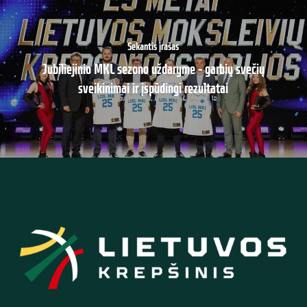
Sekantis įrašas
Jubiliejinio MKL sezono uždaryme – garbių svečių
sveikinimai ir įspūdingi rezultatai