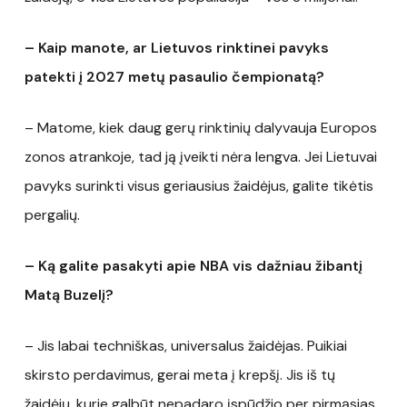
– Kaip manote, ar Lietuvos rinktinei pavyks
patekti į 2027 metų pasaulio čempionatą?
– Matome, kiek daug gerų rinktinių dalyvauja Europos
zonos atrankoje, tad ją įveikti nėra lengva. Jei Lietuvai
pavyks surinkti visus geriausius žaidėjus, galite tikėtis
pergalių.
– Ką galite pasakyti apie NBA vis dažniau žibantį
Matą Buzelį?
– Jis labai techniškas, universalus žaidėjas. Puikiai
skirsto perdavimus, gerai meta į krepšį. Jis iš tų
žaidėjų, kurie galbūt nepadaro įspūdžio per pirmąsias