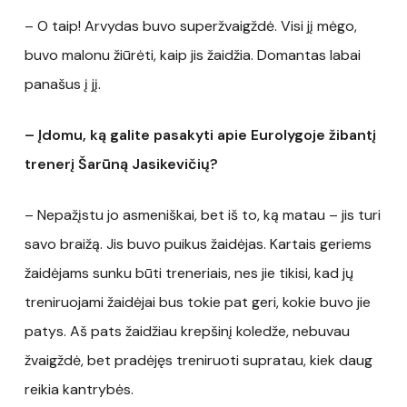
– O taip! Arvydas buvo superžvaigždė. Visi jį mėgo,
buvo malonu žiūrėti, kaip jis žaidžia. Domantas labai
panašus į jį.
– Įdomu, ką galite pasakyti apie Eurolygoje žibantį
trenerį Šarūną Jasikevičių?
– Nepažįstu jo asmeniškai, bet iš to, ką matau – jis turi
savo braižą. Jis buvo puikus žaidėjas. Kartais geriems
žaidėjams sunku būti treneriais, nes jie tikisi, kad jų
treniruojami žaidėjai bus tokie pat geri, kokie buvo jie
patys. Aš pats žaidžiau krepšinį koledže, nebuvau
žvaigždė, bet pradėjęs treniruoti supratau, kiek daug
reikia kantrybės.