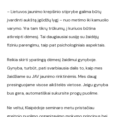
– Lietuvos jaunimo krepšinio stiprybe galima būtų
įvardinti aukštą įgūdžių lygį – nuo metimo iki kamuolio
varymo. Yra tam tikrų trūkumų, į kuriuos būtina
atkreipti dėmesį. Tai daugiausiai susiję su žaidėjų
fiziniu parengimu, taip pat psichologiniais aspektais.
Reikia skirti ypatingą dėmesį žaidimui gynyboje.
Gynyba, turbūt, pati svarbiausia dalis to, kaip mes
žaidžiame su JAV jaunimo rinktinėmis. Mes daug
presinguojame visose aikštelės vietose. Jeigu gynyba
bus gera, automatiškai sukursite progų puolime.
Ne veltui, Klaipėdoje seminaro metu pristačiau
greitojo puolimo organizavimo mokymo principus bei