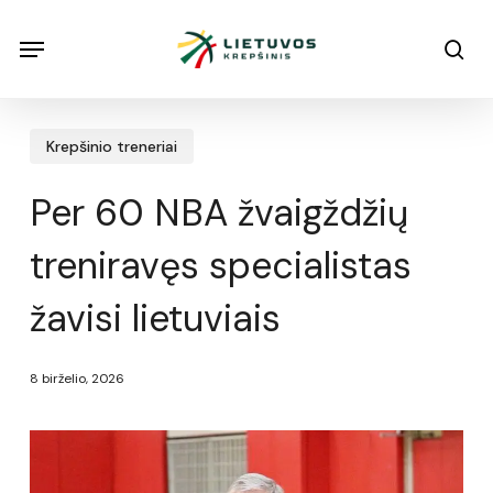
Skip
Menu
Menu
sea
to
main
content
Krepšinio treneriai
Per 60 NBA žvaigždžių
treniravęs specialistas
žavisi lietuviais
8 birželio, 2026