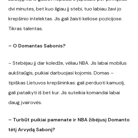
dvi minutes, bet kuo ilgiau jį stebi, tuo labiau žavi jo
krepšinio intelektas. Jis gali žaisti keliose pozicijose.
Tikras talentas.
– O Domantas Sabonis?
– Stebėjau jį dar koledže, vėliau NBA. Jis labai mobilus
aukštaūgis, puikiai darbuojasi kojomis. Domas –
tipiškas Lietuvos krepšininkas: gali perduoti kamuolį,
gali pataikyti iš bet kur. Jis suteikia komandai labai
daug įvairovės.
– Turbūt puikiai pamenate ir NBA žibėjusį Domanto
tėtį Arvydą Sabonį?