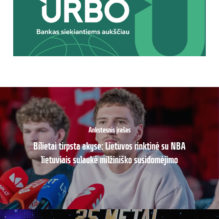
Ankstesnis įrašas
Bilietai tirpsta akyse: Lietuvos rinktinė su NBA
lietuviais sulaukė milžiniško susidomėjimo