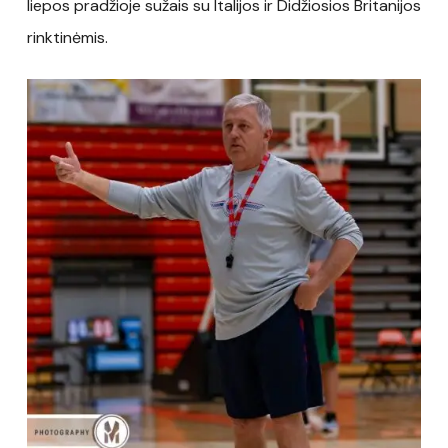
liepos pradžioje sužais su Italijos ir Didžiosios Britanijos
rinktinėmis.