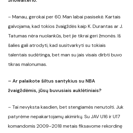
Showalterio.
– Manau, gerokai per 60. Man labai pasisekė. Kartais
galvojama, kad tokios žvaigždės kaip K. Durantas ar J.
Tatumas nėra nuolankūs, bet jie tikrai geri žmonės. Iš
šalies gali atrodyti, kad susitvarkyti su tokiais
talentais sudėtinga, bet man su jais visais dirbti buvo
tikras malonumas.
– Ar palaikote šiltus santykius su NBA
žvaigždėmis, jūsų buvusiais auklėtiniais?
– Tai nevyksta kasdien, bet stengiamės nenutolti. Juk
patyrėme nepakartojamų akimirkų. Su JAV U16 ir U17
komandomis 2009–2018 metais fiksavome rekordinę