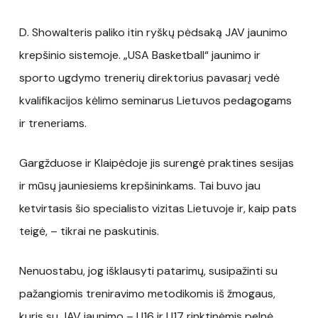
D. Showalteris paliko itin ryškų pėdsaką JAV jaunimo
krepšinio sistemoje. „USA Basketball“ jaunimo ir
sporto ugdymo trenerių direktorius pavasarį vedė
kvalifikacijos kėlimo seminarus Lietuvos pedagogams
ir treneriams.
Gargžduose ir Klaipėdoje jis surengė praktines sesijas
ir mūsų jauniesiems krepšininkams. Tai buvo jau
ketvirtasis šio specialisto vizitas Lietuvoje ir, kaip pats
teigė, – tikrai ne paskutinis.
Nenuostabu, jog išklausyti patarimų, susipažinti su
pažangiomis treniravimo metodikomis iš žmogaus,
kuris su JAV jaunimo – U16 ir U17 rinktinėmis pelnė