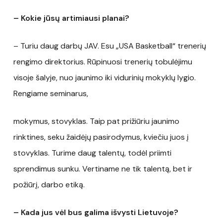
– Kokie jūsų artimiausi planai?
– Turiu daug darbų JAV. Esu „USA Basketball“ trenerių
rengimo direktorius. Rūpinuosi trenerių tobulėjimu
visoje šalyje, nuo jaunimo iki vidurinių mokyklų lygio.
Rengiame seminarus,
mokymus, stovyklas. Taip pat prižiūriu jaunimo
rinktines, seku žaidėjų pasirodymus, kviečiu juos į
stovyklas. Turime daug talentų, todėl priimti
sprendimus sunku. Vertiname ne tik talentą, bet ir
požiūrį, darbo etiką.
– Kada jus vėl bus galima išvysti Lietuvoje?