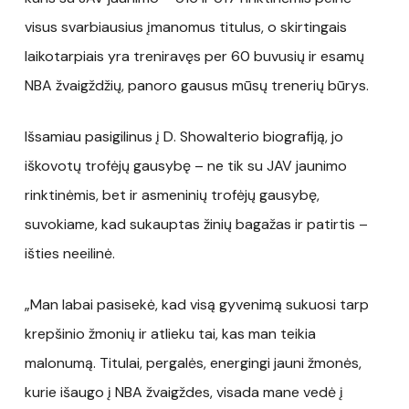
visus svarbiausius įmanomus titulus, o skirtingais
laikotarpiais yra treniravęs per 60 buvusių ir esamų
NBA žvaigždžių, panoro gausus mūsų trenerių būrys.
Išsamiau pasigilinus į D. Showalterio biografiją, jo
iškovotų trofėjų gausybę – ne tik su JAV jaunimo
rinktinėmis, bet ir asmeninių trofėjų gausybę,
suvokiame, kad sukauptas žinių bagažas ir patirtis –
išties neeilinė.
„Man labai pasisekė, kad visą gyvenimą sukuosi tarp
krepšinio žmonių ir atlieku tai, kas man teikia
malonumą. Titulai, pergalės, energingi jauni žmonės,
kurie išaugo į NBA žvaigždes, visada mane vedė į