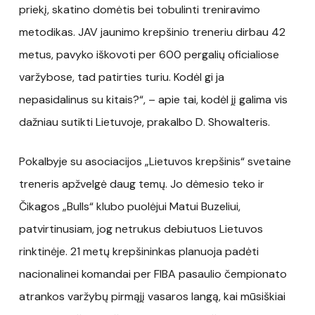
priekį, skatino domėtis bei tobulinti treniravimo
metodikas. JAV jaunimo krepšinio treneriu dirbau 42
metus, pavyko iškovoti per 600 pergalių oficialiose
varžybose, tad patirties turiu. Kodėl gi ja
nepasidalinus su kitais?“, – apie tai, kodėl jį galima vis
dažniau sutikti Lietuvoje, prakalbo D. Showalteris.
Pokalbyje su asociacijos „Lietuvos krepšinis“ svetaine
treneris apžvelgė daug temų. Jo dėmesio teko ir
Čikagos „Bulls“ klubo puolėjui Matui Buzeliui,
patvirtinusiam, jog netrukus debiutuos Lietuvos
rinktinėje. 21 metų krepšininkas planuoja padėti
nacionalinei komandai per FIBA pasaulio čempionato
atrankos varžybų pirmąjį vasaros langą, kai mūsiškiai