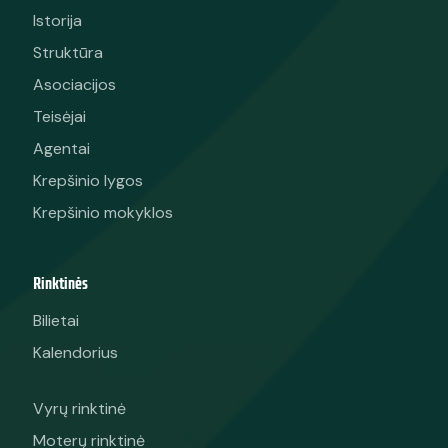
Asociacija „Lietuvos krepšinis“
Apie mus
Istorija
Struktūra
Asociacijos
Teisėjai
Agentai
Krepšinio lygos
Krepšinio mokyklos
Rinktinės
Bilietai