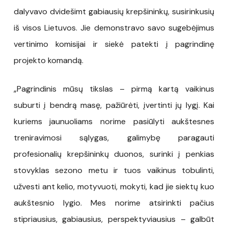
dalyvavo dvidešimt gabiausių krepšininkų, susirinkusių
iš visos Lietuvos. Jie demonstravo savo sugebėjimus
vertinimo komisijai ir siekė patekti į pagrindinę
projekto komandą.
„Pagrindinis mūsų tikslas – pirmą kartą vaikinus
suburti į bendrą masę, pažiūrėti, įvertinti jų lygį. Kai
kuriems jaunuoliams norime pasiūlyti aukštesnes
treniravimosi sąlygas, galimybę paragauti
profesionalių krepšininkų duonos, surinki į penkias
stovyklas sezono metu ir tuos vaikinus tobulinti,
užvesti ant kelio, motyvuoti, mokyti, kad jie siektų kuo
aukštesnio lygio. Mes norime atsirinkti pačius
stipriausius, gabiausius, perspektyviausius – galbūt