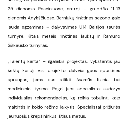
25 dienomis Raseiniuose, antroji – gruodžio 11-13
dienomis Anykščiuose. Berniukų rinktinės sezono gale
laukia egzaminas – dalyvavimas U14 Baltijos taurės
turnyre. Kitais metais rinktinės lauktų ir Ramūno
Šiškausko turnyras.
„Talentų karta“ – ilgalaikis projektas, vykstantis jau
šeštą kartą. Visi projekto dalyviai gaus sportines
aprangas, jiems bus atlikti išsamūs fiziniai bei
medicininiai tyrimai. Pagal juos specialistai sudarys
individualias rekomendacijas, ką reikia tobulinti, kaip
maitintis ir kokio režimo laikytis. Specialistai prižiūrės
jaunuosius krepšininkus ištisus metus.