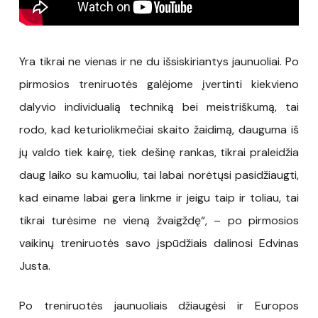
Yra tikrai ne vienas ir ne du išsiskiriantys jaunuoliai. Po
pirmosios treniruotės galėjome įvertinti kiekvieno
dalyvio individualią techniką bei meistriškumą, tai
rodo, kad keturiolikmečiai skaito žaidimą, dauguma iš
jų valdo tiek kairę, tiek dešinę rankas, tikrai praleidžia
daug laiko su kamuoliu, tai labai norėtųsi pasidžiaugti,
kad einame labai gera linkme ir jeigu taip ir toliau, tai
tikrai turėsime ne vieną žvaigždę“, – po pirmosios
vaikinų treniruotės savo įspūdžiais dalinosi Edvinas
Justa.
Po treniruotės jaunuoliais džiaugėsi ir Europos