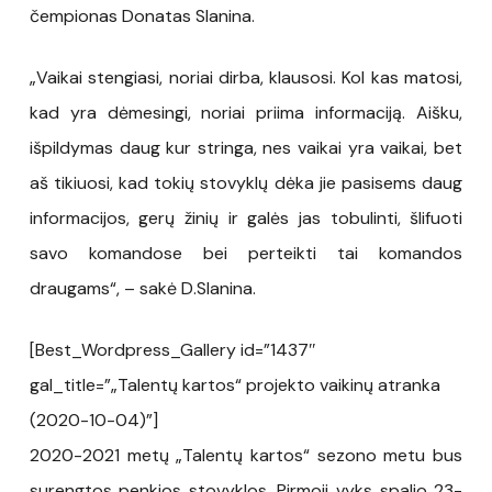
čempionas Donatas Slanina.
„Vaikai stengiasi, noriai dirba, klausosi. Kol kas matosi,
kad yra dėmesingi, noriai priima informaciją. Aišku,
išpildymas daug kur stringa, nes vaikai yra vaikai, bet
aš tikiuosi, kad tokių stovyklų dėka jie pasisems daug
informacijos, gerų žinių ir galės jas tobulinti, šlifuoti
savo komandose bei perteikti tai komandos
draugams“, – sakė D.Slanina.
[Best_Wordpress_Gallery id=”1437″
gal_title=”„Talentų kartos“ projekto vaikinų atranka
(2020-10-04)”]
2020-2021 metų „Talentų kartos“ sezono metu bus
surengtos penkios stovyklos. Pirmoji vyks spalio 23-