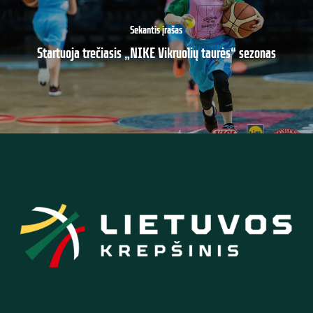
Sekantis įrašas
Startuoja trečiasis „NIKE Vikruolių taurės“ sezonas