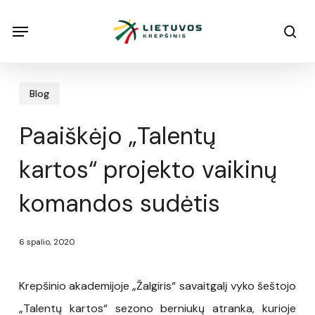
Skip
Menu
Menu
sea
to
main
content
Blog
Paaiškėjo „Talentų
kartos“ projekto vaikinų
komandos sudėtis
6 spalio, 2020
Krepšinio akademijoje „Žalgiris“ savaitgalį vyko šeštojo
„Talentų kartos“ sezono berniukų atranka, kurioje