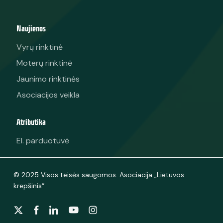
Naujienos
Vyrų rinktinė
Moterų rinktinė
Jaunimo rinktinės
Asociacijos veikla
Atributika
El. parduotuvė
© 2025 Visos teisės saugomos. Asociacija „Lietuvos
krepšinis“
x-
facebook
linkedin
youtube
instagram
twitter