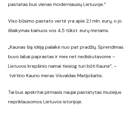
pastatas bus vienas moderniausių Lietuvoje.“
Viso būsimo pastato vertė yra apie 2,1 mln. eurų, o jo
išlaikymas kainuos vos 4,5 tūkst. eurų metams.
„Kaunas šią idėją palaikė nuo pat pradžių. Sprendimas
buvo labai paprastas ir mes net nediskutavome –
Lietuvos krepšinio namai tiesiog turi būti Kaune“, –
tvirtino Kauno meras Visvaldas Matijošaitis.
Tai bus apskritai pirmasis naujai pastatytas muziejus
nepriklausomos Lietuvos istorijoje.