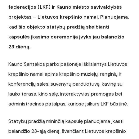
federacijos (LKF) ir Kauno miesto savivaldybės
projektas – Lietuvos krepšinio namai. Planuojama,
kad šio objekto statybų pradžią skelbianti
kapsulės įkasimo ceremonija įvyks jau balandžio
23 dieną.
Kauno Santakos parko pašonėje iškilsiantys Lietuvos
krepšinio namai apims krepšinio muziejų, renginių ir
konferencijų sales, suvenyrų parduotuvę, kavinę su
lauko terasa, kino salę, interaktyvias pramogas bei
administracines patalpas, kuriose įsikurs LKF būstinė.
Statybų pradžią mininčią kapsulę planuojama įkasti
balandžio 23-ąją dieną, švenčiant Lietuvos krepšinio