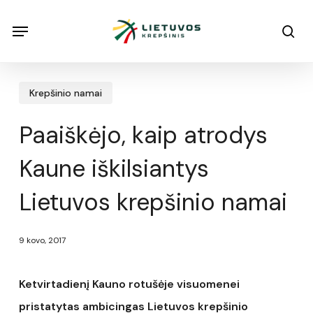
Skip
Menu
Menu
sea
to
main
content
Krepšinio namai
Paaiškėjo, kaip atrodys
Kaune iškilsiantys
Lietuvos krepšinio namai
9 kovo, 2017
Ketvirtadienį Kauno rotušėje visuomenei
pristatytas ambicingas Lietuvos krepšinio