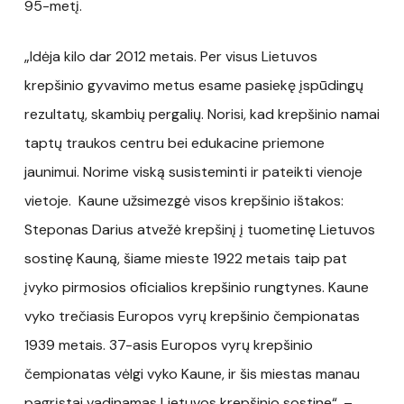
95-metį.
„Idėja kilo dar 2012 metais. Per visus Lietuvos
krepšinio gyvavimo metus esame pasiekę įspūdingų
rezultatų, skambių pergalių. Norisi, kad krepšinio namai
taptų traukos centru bei edukacine priemone
jaunimui. Norime viską susisteminti ir pateikti vienoje
vietoje. Kaune užsimezgė visos krepšinio ištakos:
Steponas Darius atvežė krepšinį į tuometinę Lietuvos
sostinę Kauną, šiame mieste 1922 metais taip pat
įvyko pirmosios oficialios krepšinio rungtynes. Kaune
vyko trečiasis Europos vyrų krepšinio čempionatas
1939 metais. 37-asis Europos vyrų krepšinio
čempionatas vėlgi vyko Kaune, ir šis miestas manau
pagrįstai vadinamas Lietuvos krepšinio sostine“, –