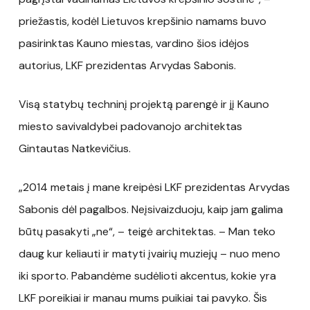
priežastis, kodėl Lietuvos krepšinio namams buvo
pasirinktas Kauno miestas, vardino šios idėjos
autorius, LKF prezidentas Arvydas Sabonis.
Visą statybų techninį projektą parengė ir jį Kauno
miesto savivaldybei padovanojo architektas
Gintautas Natkevičius.
„2014 metais į mane kreipėsi LKF prezidentas Arvydas
Sabonis dėl pagalbos. Neįsivaizduoju, kaip jam galima
būtų pasakyti „ne“, – teigė architektas. – Man teko
daug kur keliauti ir matyti įvairių muziejų – nuo meno
iki sporto. Pabandėme sudėlioti akcentus, kokie yra
LKF poreikiai ir manau mums puikiai tai pavyko. Šis