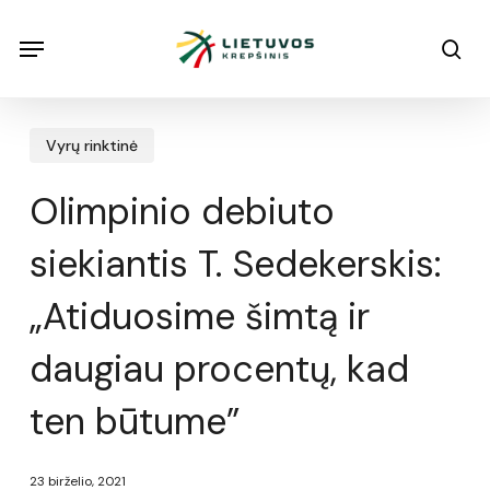
Skip
Menu
Menu
sea
to
main
content
Vyrų rinktinė
Olimpinio debiuto
siekiantis T. Sedekerskis:
„Atiduosime šimtą ir
daugiau procentų, kad
ten būtume”
23 birželio, 2021