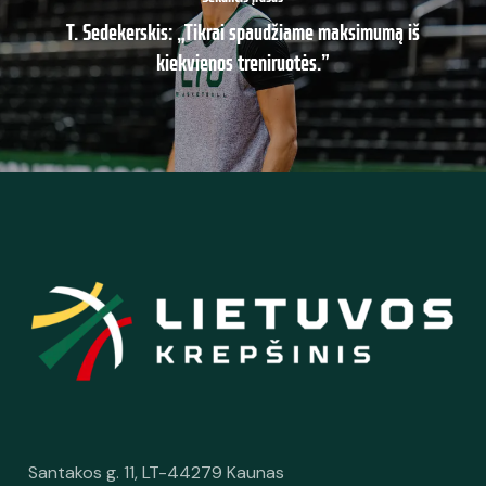
T. Sedekerskis: „Tikrai spaudžiame maksimumą iš
kiekvienos treniruotės.”
Santakos g. 11, LT-44279 Kaunas