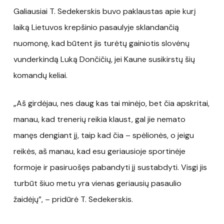
Galiausiai T. Sedekerskis buvo paklaustas apie kurį
laiką Lietuvos krepšinio pasaulyje sklandančią
nuomonę, kad būtent jis turėtų gainiotis slovėnų
vunderkindą Luką Dončičių, jei Kaune susikirstų šių
komandų keliai.
„Aš girdėjau, nes daug kas tai minėjo, bet čia apskritai,
manau, kad trenerių reikia klaust, gal jie nemato
manęs dengiant jį, taip kad čia – spėlionės, o jeigu
reikės, aš manau, kad esu geriausioje sportinėje
formoje ir pasiruošęs pabandyti jį sustabdyti. Visgi jis
turbūt šiuo metu yra vienas geriausių pasaulio
žaidėjų”, – pridūrė T. Sedekerskis.