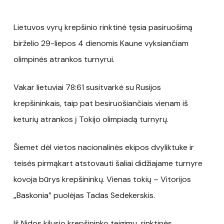
Lietuvos vyrų krepšinio rinktinė tęsia pasiruošimą
birželio 29-liepos 4 dienomis Kaune vyksiančiam
olimpinės atrankos turnyrui.
Vakar lietuviai 78:61 susitvarkė su Rusijos
krepšininkais, taip pat besiruošiančiais vienam iš
keturių atrankos į Tokijo olimpiadą turnyrų.
Šiemet dėl vietos nacionalinės ekipos dvyliktuke ir
teisės pirmąkart atstovauti šaliai didžiajame turnyre
kovoja būrys krepšininkų. Vienas tokių – Vitorijos
„Baskonia” puolėjas Tadas Sedekerskis.
Iš Nidos kilusio krepšininko teigimu rinktinės