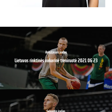
Ankstesnis įrašas
Lietuvos rinktinės vakarinė treniruotė 2021 06 23
Sekantis įrašas