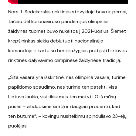
Nors T. Sedekerskis rinktinės stovykloje buvo ir pernai,
tačiau dėl koronaviruso pandemijos olimpinės
žaidynės tuomet buvo nukeltos į 2021-uosius. Šiemet
krepšininkas siekia debiutuoti nacionalinėje
komandoje ir kartu su bendražygiais pratęsti Lietuvos
rinktinės dalyvavimo olimpinėse žaidynėse tradiciją.
„Šita vasara yra išskirtinė, nes olimpinė vasara, turime
papildomo spaudimo, nes turime ten patekti, visa
Lietuva laukia, visi tikisi mus ten matyti. O iš mūsų
pusės – atiduosime šimtą ir daugiau procentų, kad
ten būtume”, – kovingu nusiteikimu spinduliavo 23-ejų
puolėjas.