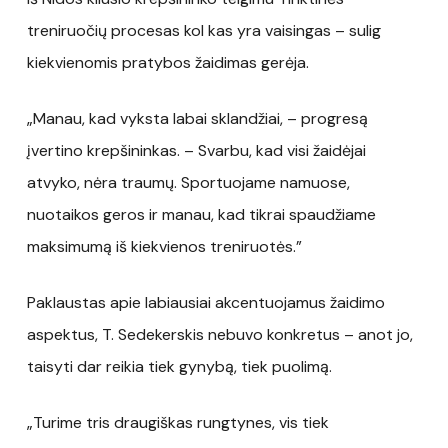
treniruočių procesas kol kas yra vaisingas – sulig
kiekvienomis pratybos žaidimas gerėja.
„Manau, kad vyksta labai sklandžiai, – progresą
įvertino krepšininkas. – Svarbu, kad visi žaidėjai
atvyko, nėra traumų. Sportuojame namuose,
nuotaikos geros ir manau, kad tikrai spaudžiame
maksimumą iš kiekvienos treniruotės.”
Paklaustas apie labiausiai akcentuojamus žaidimo
aspektus, T. Sedekerskis nebuvo konkretus – anot jo,
taisyti dar reikia tiek gynybą, tiek puolimą.
„Turime tris draugiškas rungtynes, vis tiek