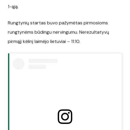
1-ąją.
Rungtynių startas buvo pažymėtas pirmosioms
rungtynėms būdingu nervingumu. Nerezultatyvų
pirmąjį kėlinį laimėjo lietuviai – 11:10.