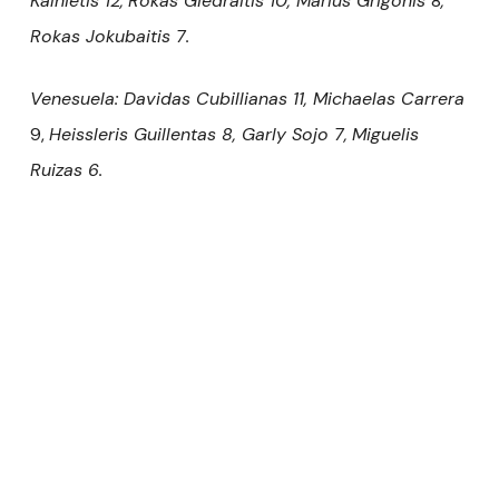
Kalnietis 12,
Rokas Giedraitis 10
, Marius Grigonis
8
,
Rokas Jokubaitis 7.
Venesuela
: Davidas Cubillianas 11, Michaelas Carrera
9,
Heissleris Guillentas 8
,
Garly Sojo 7
,
Miguelis
Ruizas 6.