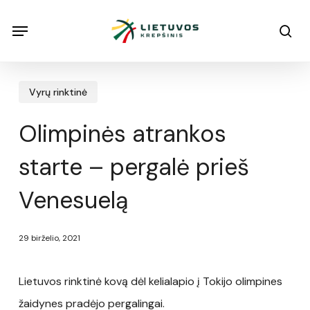
Skip
Menu
Menu
sea
to
main
content
Vyrų rinktinė
Olimpinės atrankos
starte – pergalė prieš
Venesuelą
29 birželio, 2021
Lietuvos rinktinė kovą dėl kelialapio į Tokijo olimpines
žaidynes pradėjo pergalingai.