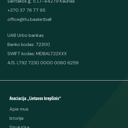
Santakos g. 11, LT-44279 Kaunas
+370 37 78 77 95
office@ltu.basketball
UAB Urbo bankas
Banko kodas: 72300
SWIFT kodas: MDBALT22XXX
A/S. LT92 7230 0000 0060 6259
Asociacija „Lietuvos krepšinis“
Apie mus
Istorija
Struktūra