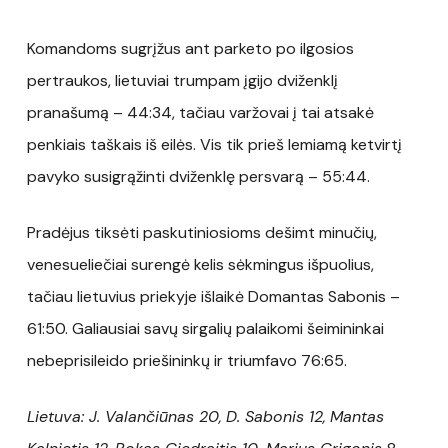
Komandoms sugrįžus ant parketo po ilgosios
pertraukos, lietuviai trumpam įgijo dviženklį
pranašumą – 44:34, tačiau varžovai į tai atsakė
penkiais taškais iš eilės. Vis tik prieš lemiamą ketvirtį
pavyko susigrąžinti dviženklę persvarą – 55:44.
Pradėjus tiksėti paskutiniosioms dešimt minučių,
venesueliečiai surengė kelis sėkmingus išpuolius,
tačiau lietuvius priekyje išlaikė Domantas Sabonis –
61:50. Galiausiai savų sirgalių palaikomi šeimininkai
nebeprisileido priešininkų ir triumfavo 76:65.
Lietuva
: J. Valančiūnas 20,
D. Sabonis 12,
Mantas