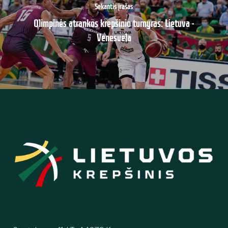
Sekantis įrašas
Olimpinės atrankos krepšinio turnyras: Lietuva -
Venesuela