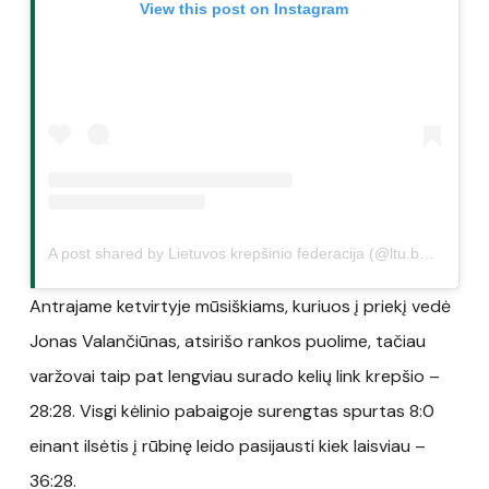
View this post on Instagram
A post shared by Lietuvos krepšinio federacija (@ltu.basketball)
Antrajame ketvirtyje mūsiškiams, kuriuos į priekį vedė
Jonas Valančiūnas, atsirišo rankos puolime, tačiau
varžovai taip pat lengviau surado kelių link krepšio –
28:28. Visgi kėlinio pabaigoje surengtas spurtas 8:0
einant ilsėtis į rūbinę leido pasijausti kiek laisviau –
36:28.