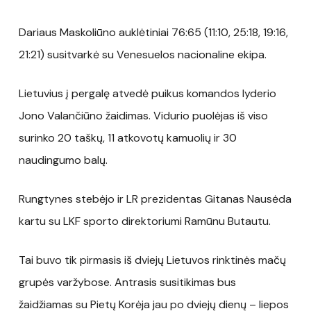
Dariaus Maskoliūno auklėtiniai 76:65 (11:10, 25:18, 19:16,
21:21) susitvarkė su Venesuelos nacionaline ekipa.
Lietuvius į pergalę atvedė puikus komandos lyderio
Jono Valančiūno žaidimas. Vidurio puolėjas iš viso
surinko 20 taškų, 11 atkovotų kamuolių ir 30
naudingumo balų.
Rungtynes stebėjo ir LR prezidentas Gitanas Nausėda
kartu su LKF sporto direktoriumi Ramūnu Butautu.
Tai buvo tik pirmasis iš dviejų Lietuvos rinktinės mačų
grupės varžybose. Antrasis susitikimas bus
žaidžiamas su Pietų Korėja jau po dviejų dienų – liepos