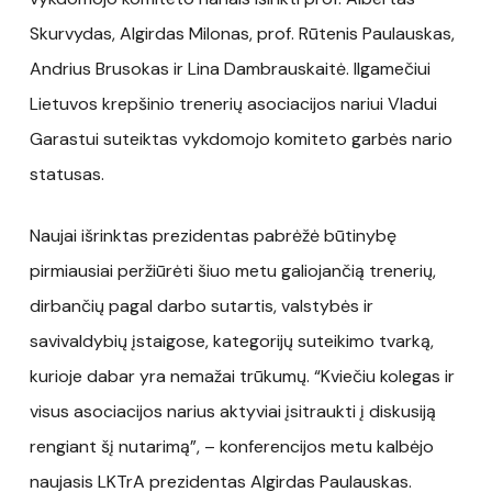
Skurvydas, Algirdas Milonas, prof. Rūtenis Paulauskas,
Andrius Brusokas ir Lina Dambrauskaitė. Ilgamečiui
Lietuvos krepšinio trenerių asociacijos nariui Vladui
Garastui suteiktas vykdomojo komiteto garbės nario
statusas.
Naujai išrinktas prezidentas pabrėžė būtinybę
pirmiausiai peržiūrėti šiuo metu galiojančią trenerių,
dirbančių pagal darbo sutartis, valstybės ir
savivaldybių įstaigose, kategorijų suteikimo tvarką,
kurioje dabar yra nemažai trūkumų. “Kviečiu kolegas ir
visus asociacijos narius aktyviai įsitraukti į diskusiją
rengiant šį nutarimą”, – konferencijos metu kalbėjo
naujasis LKTrA prezidentas Algirdas Paulauskas.