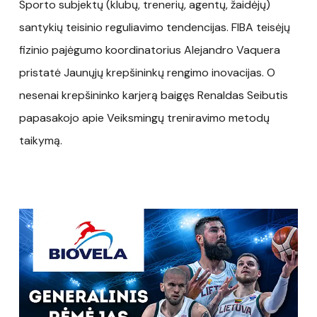
Sporto subjektų (klubų, trenerių, agentų, žaidėjų)
santykių teisinio reguliavimo tendencijas. FIBA teisėjų
fizinio pajėgumo koordinatorius Alejandro Vaquera
pristatė Jaunųjų krepšininkų rengimo inovacijas. O
nesenai krepšininko karjerą baigęs Renaldas Seibutis
papasakojo apie Veiksmingų treniravimo metodų
taikymą.