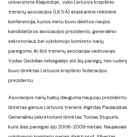
universitete Klaipėdoje, vyko Lietuvos krepšinio
trenerių asociacijos (LKTrA) ataskaitinė rinkiminė
konferencija, kurios metu buvo iškeltos naujos
kandidatūros asociacijos prezidento, generalinio
sekretoriaus bei vykdomojo komiteto narių
pareigoms. Iki šiol trenerių asociacijai vadovavęs
Vydas Gedvilas nebegalėjo eiti šių pareigų, nes rudenį
buvo išrinktas Lietuvos krepšinio federacijos
prezidentu.
Asociacijos narių balsų dauguma naujuoju prezidentu
išrinktas garsus Lietuvos treneris Algirdas Paulauskas.
Generaliniu sekretoriumi išrinktas Tomas Stupuris,
kuris šias pareigas ėjo 2006-2009 metais. Naujaisiais
vykdomojo komiteto nariais išinkti prof. Albertas