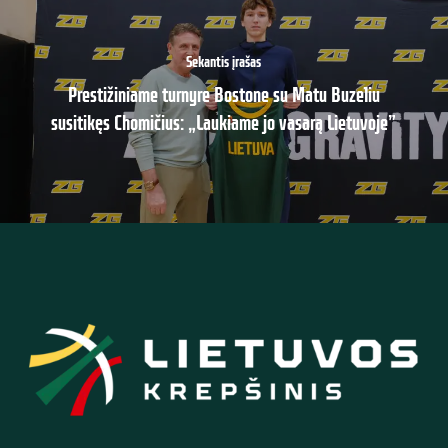
Sekantis įrašas
Prestižiniame turnyre Bostone su Matu Buzeliu
susitikęs Chomičius: „Laukiame jo vasarą Lietuvoje”