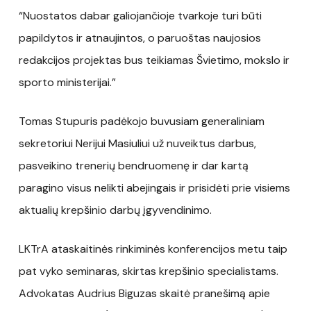
“Nuostatos dabar galiojančioje tvarkoje turi būti
papildytos ir atnaujintos, o paruoštas naujosios
redakcijos projektas bus teikiamas Švietimo, mokslo ir
sporto ministerijai.”
Tomas Stupuris padėkojo buvusiam generaliniam
sekretoriui Nerijui Masiuliui už nuveiktus darbus,
pasveikino trenerių bendruomenę ir dar kartą
paragino visus nelikti abejingais ir prisidėti prie visiems
aktualių krepšinio darbų įgyvendinimo.
LKTrA ataskaitinės rinkiminės konferencijos metu taip
pat vyko seminaras, skirtas krepšinio specialistams.
Advokatas Audrius Biguzas skaitė pranešimą apie