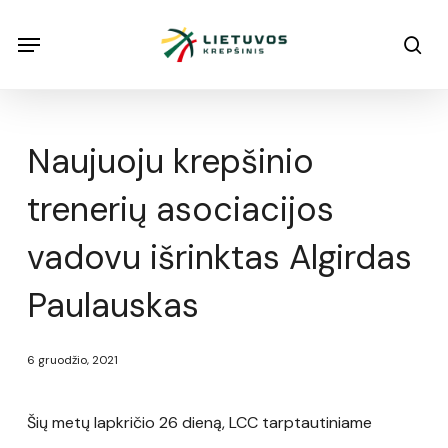
Skip
Menu
Menu
sea
to
main
content
Naujuoju krepšinio
trenerių asociacijos
vadovu išrinktas Algirdas
Paulauskas
6 gruodžio, 2021
Šių metų lapkričio 26 dieną, LCC tarptautiniame