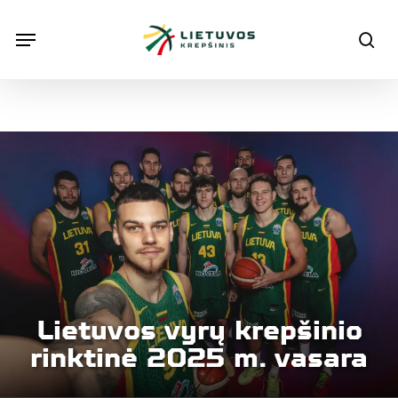
Skip
Menu
Menu
sea
to
main
content
Lietuvos vyrų krepšinio
rinktinė 2025 m. vasara