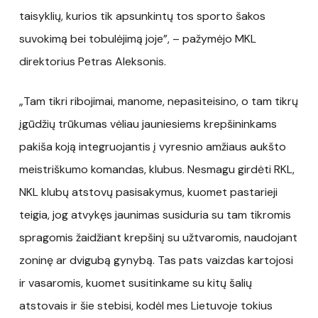
taisyklių, kurios tik apsunkintų tos sporto šakos
suvokimą bei tobulėjimą joje”, – pažymėjo MKL
direktorius Petras Aleksonis.
„Tam tikri ribojimai, manome, nepasiteisino, o tam tikrų
įgūdžių trūkumas vėliau jauniesiems krepšininkams
pakiša koją integruojantis į vyresnio amžiaus aukšto
meistriškumo komandas, klubus. Nesmagu girdėti RKL,
NKL klubų atstovų pasisakymus, kuomet pastarieji
teigia, jog atvykęs jaunimas susiduria su tam tikromis
spragomis žaidžiant krepšinį su užtvaromis, naudojant
zoninę ar dvigubą gynybą. Tas pats vaizdas kartojosi
ir vasaromis, kuomet susitinkame su kitų šalių
atstovais ir šie stebisi, kodėl mes Lietuvoje tokius