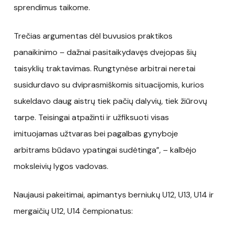
sprendimus taikome.
Trečias argumentas dėl buvusios praktikos
panaikinimo – dažnai pasitaikydavęs dvejopas šių
taisyklių traktavimas. Rungtynėse arbitrai neretai
susidurdavo su dviprasmiškomis situacijomis, kurios
sukeldavo daug aistrų tiek pačių dalyvių, tiek žiūrovų
tarpe. Teisingai atpažinti ir užfiksuoti visas
imituojamas užtvaras bei pagalbas gynyboje
arbitrams būdavo ypatingai sudėtinga”, – kalbėjo
moksleivių lygos vadovas.
Naujausi pakeitimai, apimantys berniukų U12, U13, U14 ir
mergaičių U12, U14 čempionatus: