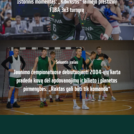
Istorinis momentas: „Kibirkštis“ laimėjo prestižinį
FIBA 3x3 turnyrą
Sekantis įrašas
Jaunimo čempionatuose debiutuojanti 2004-ųjų karta
pradeda kovą dėl apdovanojimų ir bilieto į planetos
pirmenybes: „Raktas gali būti tik komanda“