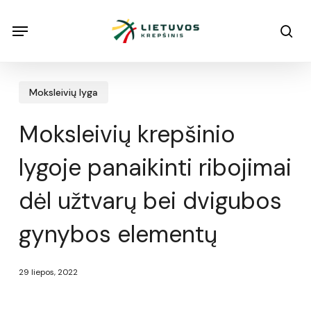
Skip
Menu
Menu
sea
to
main
content
Moksleivių lyga
Moksleivių krepšinio
lygoje panaikinti ribojimai
dėl užtvarų bei dvigubos
gynybos elementų
29 liepos, 2022