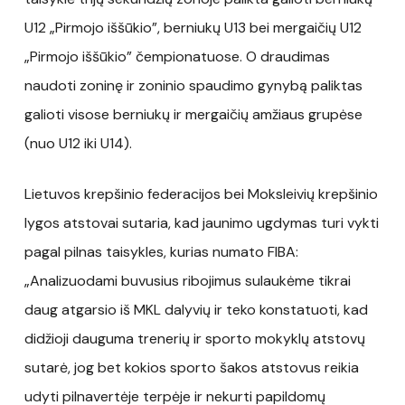
U12 „Pirmojo iššūkio”, berniukų U13 bei mergaičių U12
„Pirmojo iššūkio” čempionatuose. O draudimas
naudoti zoninę ir zoninio spaudimo gynybą paliktas
galioti visose berniukų ir mergaičių amžiaus grupėse
(nuo U12 iki U14).
Lietuvos krepšinio federacijos bei Moksleivių krepšinio
lygos atstovai sutaria, kad jaunimo ugdymas turi vykti
pagal pilnas taisykles, kurias numato FIBA:
„Analizuodami buvusius ribojimus sulaukėme tikrai
daug atgarsio iš MKL dalyvių ir teko konstatuoti, kad
didžioji dauguma trenerių ir sporto mokyklų atstovų
sutarė, jog bet kokios sporto šakos atstovus reikia
udyti pilnavertėje terpėje ir nekurti papildomų