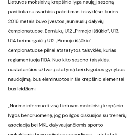
Lietuvos moksleivių krepšinio lyga naująjį sezoną
pasitinka su svarbiais pakeitimas taisyklėse, kurios
2016 metais buvo įvestos jauniausių dalyvių
čempionatuose. Berniukų U12 „Pirmojo iššūkio”, U13,
U14 bei mergaičių U12 „Pirmojo iššūkio”
čempionatuose pilnai atstatytos taisyklės, kurias
reglamentuoja FIBA. Nuo kito sezono taisyklės,
nustatančios užtvarų statymą bei dvigubos gynybos
naudojimą, bus eleminuotos ir šie krepšinio elementai
bus leidžiami.
„Norime informuoti visą Lietuvos moksleivių krepšinio
lygos bendruomenę, jog po ilgos diskusijos su trenerių
asociacija bei MKL dalyvaujančiomis sporto
mokyklomis buvo priimtas sprendimas – atstatyti