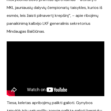
MKL jauniausių dalyvių čempionatų taisykles, kurios iš
esmės, leis žaisti pilnavertį krepšinį”, – apie ribojimų
panaikinimą kalbėjo LKF generalinis sekretorius
Mindaugas Balčiūnas.
Tiesa, keletas apribojimų palikti galioti. Gynybos
taisyklė trijų sekundžių zonoje palikta galioti berniukų