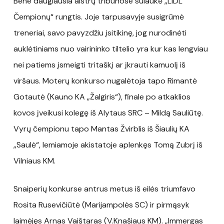
Bene daugiausia aistrų tribūnose sulaukė „LIDL
Čempionų“ rungtis. Joje tarpusavyje susigrūmė
treneriai, savo pavyzdžiu įsitikinę, jog nurodinėti
auklėtiniams nuo vairininko tiltelio yra kur kas lengviau
nei patiems įsmeigti tritaškį ar įkrauti kamuolį iš
viršaus. Moterų konkurso nugalėtoja tapo Rimantė
Gotautė (Kauno KA „Žalgiris“), finale po atkaklios
kovos įveikusi kolegę iš Alytaus SRC – Mildą Sauliūtę.
Vyrų čempionu tapo Mantas Žvirblis iš Šiaulių KA
„Saulė“, lemiamoje akistatoje aplenkęs Tomą Zubrį iš
Vilniaus KM.
Snaiperių konkurse antrus metus iš eilės triumfavo
Rosita Rusevičiūtė (Marijampolės SC) ir pirmąsyk
laimėjęs Arnas Vaištaras (V.Knašiaus KM). „Immergas