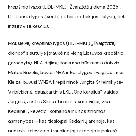
krepšinio lygos (LIDL-MKL) „Žvaigždžių diena 2025“.
Didžiausia lygos šventė pateisino tiek jos dalyvių, tiek
ir žiūrovų lūkesčius.
Moksleivių krepšinio lygos (LIDL-MKL) „Žvaigždžių
dienos“ siautulys įtraukė ne vieną Lietuvos krepšinio
garsenybę. NBA dėjimų konkurso būsimasis dalyvis
Matas Buzelis, buvusi NBA ir Eurolygos žvaigždė Linas
Kleiza, buvusi WNBA krepšininkė Jurgita Štreimikytė-
Virbickienė, daugkartinis LKL „Oro karalius“ Vaidas
Jurgilas, Justas Sinica, broliai Lavrinovičiai, visa
Kėdainių „Nevėžio“ komanda ir kitos žinomos
asmenybės – kas tiesiogiai Kėdainių arenoje, kas
nuotoliu televizijos transliacijoje stebėjo ir palaikė