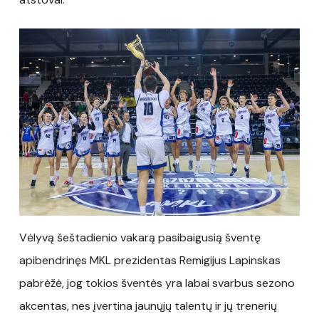
Vėlyvą šeštadienio vakarą pasibaigusią šventę
apibendrinęs MKL prezidentas Remigijus Lapinskas
pabrėžė, jog tokios šventės yra labai svarbus sezono
akcentas, nes įvertina jaunųjų talentų ir jų trenerių