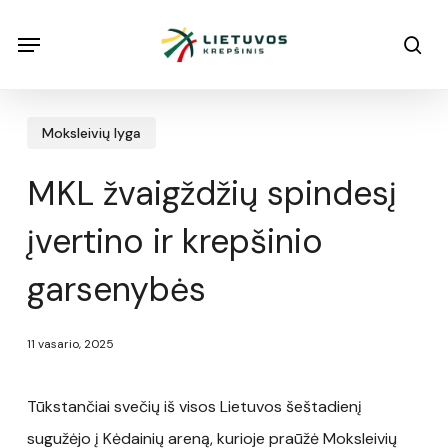
Skip
Menu
Menu
sea
to
main
content
Moksleivių lyga
MKL žvaigždžių spindesį
įvertino ir krepšinio
garsenybės
11 vasario, 2025
Tūkstančiai svečių iš visos Lietuvos šeštadienį
sugužėjo į Kėdainių areną, kurioje praūžė Moksleivių