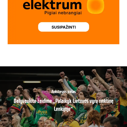
Ankstesnis įrašas
Dalyvaukite žaidime „Palaikyk Lietuvos vyrų rinktinę
Lenkijoje“