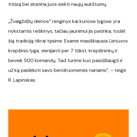
triūsą bei skatina juos siekti naujų aukštumų.
„Žvaigždžių dienos“ renginys kai kuriose lygose yra
nykstantis reiškinys, tačiau jaunimui jis patinka, todėl
šią tradiciją tikrai tęsime. Esame masiškiausia Lietuvos
krepšinio lyga, vienijanti per 7 tūkst. krepšininkų ir
beveik 500 komandų. Tad turime kuo pasidžiaugti ir
už ką padėkoti savo bendruomenės nariams“, – teigė
R. Lapinskas.