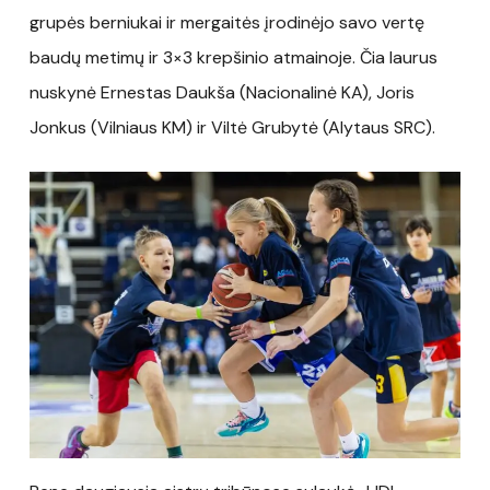
grupės berniukai ir mergaitės įrodinėjo savo vertę
baudų metimų ir 3×3 krepšinio atmainoje. Čia laurus
nuskynė Ernestas Daukša (Nacionalinė KA), Joris
Jonkus (Vilniaus KM) ir Viltė Grubytė (Alytaus SRC).