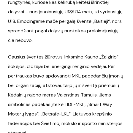
rungtynės, kuriose kas kėlinuką keitėsi išrinktieji
dalyviai – nuo jauniausiųjų U13/U14 metų iki vyriausiųjų
U18. Emocingame mače pergalę šventė „Baltieji“, nors
sprendžiant pagal dalyvių nuotaikas pralaimėjusiųjų
čia nebuvo.
Gausius šventės žiūrovus linksmino Kauno „Žalgirio“
šokėjos, didžėjai bei energingi renginio vedėjai. Per
pertraukas buvo apdovanoti MKL padedančių įmonių
bei organizacijų atstovai, tarp jų ir šventę priėmusių
Kėdainių rajono meras Valentinas Tamulis. Jiems
simbolines padėkas įteikė LIDL-MKL, „Smart Way
Moterų lygos“, „Betsafe-LKL“, Lietuvos krepšinio
federacijos bei Švietimo, mokslo ir sporto ministerijos
atstovai.