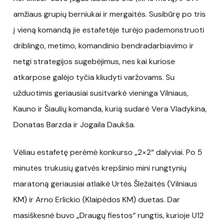
amžiaus grupių berniukai ir mergaitės. Susibūrę po tris
į vieną komandą jie estafetėje turėjo pademonstruoti
driblingo, metimo, komandinio bendradarbiavimo ir
netgi strategijos sugebėjimus, nes kai kuriose
atkarpose galėjo tyčia kliudyti varžovams. Su
užduotimis geriausiai susitvarkė vieninga Vilniaus,
Kauno ir Šiaulių komanda, kurią sudarė Vera Vladykina,
Donatas Barzda ir Jogaila Daukša.
Vėliau estafetę perėmė konkurso „2×2“ dalyviai. Po 5
minutes trukusių gatvės krepšinio mini rungtynių
maratoną geriausiai atlaikė Urtės Šležaitės (Vilniaus
KM) ir Arno Erlickio (Klaipėdos KM) duetas. Dar
masiškesnė buvo „Draugų fiestos“ rungtis, kurioje U12