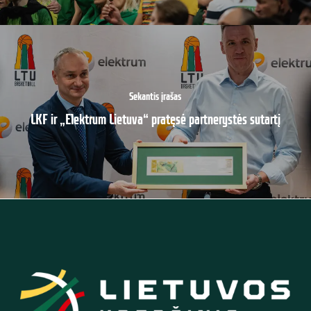
Sekantis įrašas
LKF ir „Elektrum Lietuva“ pratęsė partnerystės sutartį