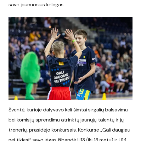
savo jaunuosius kolegas.
Šventė, kurioje dalyvavo keli šimtai sirgalių balsavimu
bei komisijų sprendimu atrinktų jaunųjų talentų ir jų
trenerių, prasidėjo konkursais. Konkurse „Gali daugiau
nei tikiesi“ savo jėgas išbandė U13 (iki 13 metų) ir U14