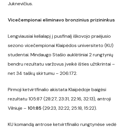
Juknevičius.
Vicečempionai eliminavo bronzinius prizininkus
Lengviausiai kelialapį į pusfinalį iškovojo praėjusio
sezono vicečempionai Klaipėdos universiteto (KU)
studentai. Mindaugo Stašio auklėtiniai 2 rungtynių
bendru rezultatu varžovus įveikė išties užtikrintai –
net 34 taškų skirtumu – 206:172.
Pirmoji ketvirtfinalio akistata Klaipėdoje baigėsi
rezultatu 105:87 (28:27, 23:31, 22:16, 32:13), antroji
Vilniuje –
101:85
(29:23, 32:22, 25:18, 15:22).
KU komandą antrose ketvirtfinalio rungtynėse vedė