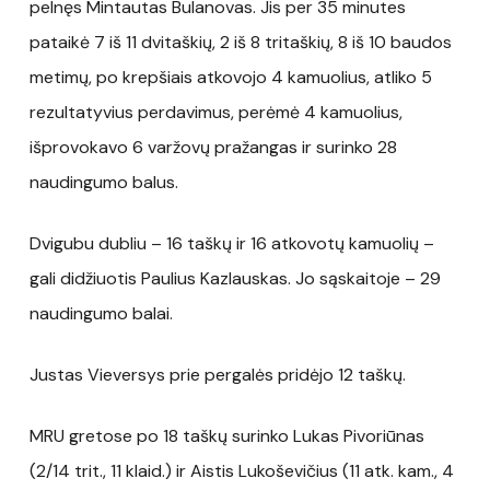
pelnęs Mintautas Bulanovas. Jis per 35 minutes
pataikė 7 iš 11 dvitaškių, 2 iš 8 tritaškių, 8 iš 10 baudos
metimų, po krepšiais atkovojo 4 kamuolius, atliko 5
rezultatyvius perdavimus, perėmė 4 kamuolius,
išprovokavo 6 varžovų pražangas ir surinko 28
naudingumo balus.
Dvigubu dubliu – 16 taškų ir 16 atkovotų kamuolių –
gali didžiuotis Paulius Kazlauskas. Jo sąskaitoje – 29
naudingumo balai.
Justas Vieversys prie pergalės pridėjo 12 taškų.
MRU gretose po 18 taškų surinko Lukas Pivoriūnas
(2/14 trit., 11 klaid.) ir Aistis Lukoševičius (11 atk. kam., 4