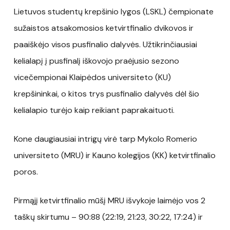
Lietuvos studentų krepšinio lygos (LSKL) čempionate
sužaistos atsakomosios ketvirtfinalio dvikovos ir
paaiškėjo visos pusfinalio dalyvės. Užtikrinčiausiai
kelialapį į pusfinalį iškovojo praėjusio sezono
vicečempionai Klaipėdos universiteto (KU)
krepšininkai, o kitos trys pusfinalio dalyvės dėl šio
kelialapio turėjo kaip reikiant paprakaituoti.
Kone daugiausiai intrigų virė tarp Mykolo Romerio
universiteto (MRU) ir Kauno kolegijos (KK) ketvirtfinalio
poros.
Pirmąjį ketvirtfinalio mūšį MRU išvykoje laimėjo vos 2
taškų skirtumu – 90:88 (22:19, 21:23, 30:22, 17:24) ir