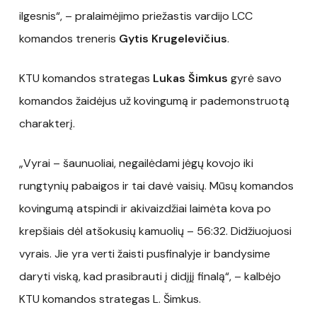
ilgesnis“, – pralaimėjimo priežastis vardijo LCC
komandos treneris
Gytis Krugelevičius
.
KTU komandos strategas
Lukas Šimkus
gyrė savo
komandos žaidėjus už kovingumą ir pademonstruotą
charakterį.
„Vyrai – šaunuoliai, negailėdami jėgų kovojo iki
rungtynių pabaigos ir tai davė vaisių. Mūsų komandos
kovingumą atspindi ir akivaizdžiai laimėta kova po
krepšiais dėl atšokusių kamuolių – 56:32. Didžiuojuosi
vyrais. Jie yra verti žaisti pusfinalyje ir bandysime
daryti viską, kad prasibrauti į didįjį finalą“, – kalbėjo
KTU komandos strategas L. Šimkus.