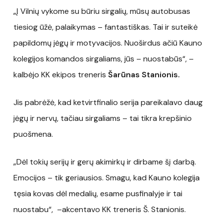
„Į Vilnių vykome su būriu sirgalių, mūsų autobusas
tiesiog ūžė, palaikymas – fantastiškas. Tai ir suteikė
papildomų jėgų ir motyvacijos. Nuoširdus ačiū Kauno
kolegijos komandos sirgaliams, jūs – nuostabūs“, –
kalbėjo KK ekipos treneris
Šarūnas Stanionis.
Jis pabrėžė, kad ketvirtfinalio serija pareikalavo daug
jėgų ir nervų, tačiau sirgaliams – tai tikra krepšinio
puošmena.
„Dėl tokių serijų ir gerų akimirkų ir dirbame šį darbą.
Emocijos – tik geriausios. Smagu, kad Kauno kolegija
tęsia kovas dėl medalių, esame pusfinalyje ir tai
nuostabu“, –akcentavo KK treneris Š. Stanionis.