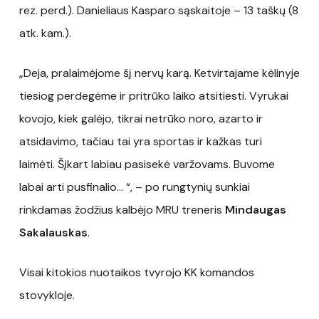
rez. perd.). Danieliaus Kasparo sąskaitoje – 13 taškų (8
atk. kam.).
„Deja, pralaimėjome šį nervų karą. Ketvirtajame kėlinyje
tiesiog perdegėme ir pritrūko laiko atsitiesti. Vyrukai
kovojo, kiek galėjo, tikrai netrūko noro, azarto ir
atsidavimo, tačiau tai yra sportas ir kažkas turi
laimėti. Šįkart labiau pasisekė varžovams. Buvome
labai arti pusfinalio… “, – po rungtynių sunkiai
rinkdamas žodžius kalbėjo MRU treneris
Mindaugas
Sakalauskas
.
Visai kitokios nuotaikos tvyrojo KK komandos
stovykloje.