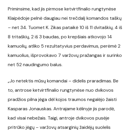
Priminsime, kad jis pirmose ketvirtfinalio rungtynėse
Klaipėdoje pelnė daugiau nei trečdalį komandos taškų
– net 34. Tuomet K. Zikas pataikė 10 iš 11 dvitaškių, 4 iš
8 tritaškių, 2 iš 3 baudas, po krepšiais atkovojo 14
kamuolių, atliko 5 rezultatyvius perdavimus, perėmė 2
kamuolius, išprovokavo 7 varžovų pražangas ir surinko
net 52 naudingumo balus.
„Jo netektis mūsų komandai – didelis praradimas. Be
to, antrose ketvirtfinalio rungtynėse nuo dvikovos
pradžios pilna jėga dėl kojos traumos negalėjo žaisti
Kasparas Jonauskas. Antrajame kėlinyje jis parodė,
kad visai nebežais. Taigi, antroje dvikovos pusėje
pritrūko jėgų – varžovų atsarginių žaidėjų suolelis