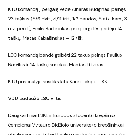
KTU komandą į pergalę vedė Ainaras Budginas, pelnęs
23 taškus (5/6 dvit., 4/11 trit., 1/2 baudos, 5 atk. kam., 3
rez. perd.), Emilis Bartininkas prie pergalės pridėjo 14
taškų, Matas Kabašinskas – 12 tšk.
LCC komandą bandė gelbėti 22 takus pelnęs Paulius
Narvilas ir 14 taškų surinkęs Mantas Litvinas.
KTU pusfinalyje susitiks kita Kauno ekipa – KK.
VDU sudaužė LSU viltis
Daugkartiniai LSKL ir Europos studentų krepšinio
čempionai Vytauto Didžiojo universiteto krepšininkai
atsakomosiose ketvirtfinalio rungtynėse ilgai tampėsi