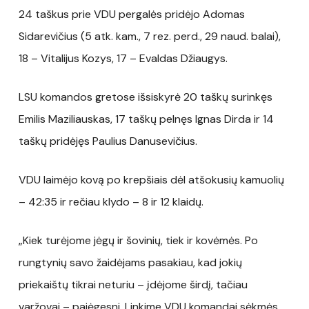
24 taškus prie VDU pergalės pridėjo Adomas
Sidarevičius (5 atk. kam., 7 rez. perd., 29 naud. balai),
18 – Vitalijus Kozys, 17 – Evaldas Džiaugys.
LSU komandos gretose išsiskyrė 20 taškų surinkęs
Emilis Maziliauskas, 17 taškų pelnęs Ignas Dirda ir 14
taškų pridėjęs Paulius Danusevičius.
VDU laimėjo kovą po krepšiais dėl atšokusių kamuolių
– 42:35 ir rečiau klydo – 8 ir 12 klaidų.
„Kiek turėjome jėgų ir šovinių, tiek ir kovėmės. Po
rungtynių savo žaidėjams pasakiau, kad jokių
priekaištų tikrai neturiu – įdėjome širdį, tačiau
varžovai – pajėgesni. Linkime VDU komandai sėkmės