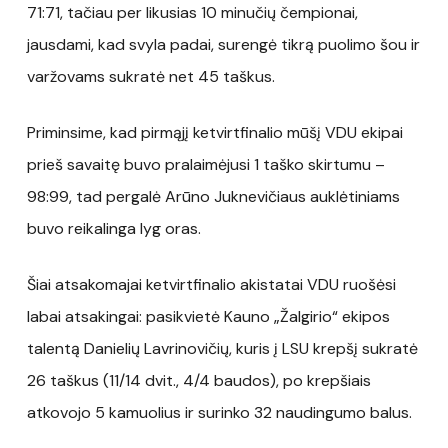
71:71, tačiau per likusias 10 minučių čempionai,
jausdami, kad svyla padai, surengė tikrą puolimo šou ir
varžovams sukratė net 45 taškus.
Priminsime, kad pirmąjį ketvirtfinalio mūšį VDU ekipai
prieš savaitę buvo pralaimėjusi 1 taško skirtumu –
98:99, tad pergalė Arūno Juknevičiaus auklėtiniams
buvo reikalinga lyg oras.
Šiai atsakomajai ketvirtfinalio akistatai VDU ruošėsi
labai atsakingai: pasikvietė Kauno „Žalgirio“ ekipos
talentą Danielių Lavrinovičių, kuris į LSU krepšį sukratė
26 taškus (11/14 dvit., 4/4 baudos), po krepšiais
atkovojo 5 kamuolius ir surinko 32 naudingumo balus.