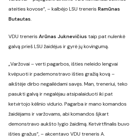
ateities kovose“, – kalbėjo LSU treneris
Ramūnas
Butautas
.
VDU treneris
Arūnas Juknevičius
taip pat nulenkė
galvą prieš LSU žaidėjus ir gyrė jų kovingumą.
„Varžovai – verti pagarbos, išties neleido lengvai
kvėpuoti ir pademonstravo išties gražią kovą –
aikštėje dirbo negailėdami savęs. Man, treneriui, teko
pasukti galvą ir negalėjau atsipalaiduoti iki pat
ketvirtojo kėlinio vidurio. Pagarba ir mano komandos
žaidėjams ir varžovams, abi komandos šįkart
demonstravo aukšto lygio žaidimą. Ketvirtfinalis buvo
išties gražus“, – akcentavo VDU treneris A.