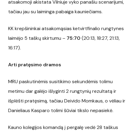
atsakomoji akistata Vilniuje vyko panašiu scenarijumi,
tačiau jau su laiminga pabaiga kauniečiams.
KK krepšininkai atsakomąsias ketvirtfinalio rungtynes
laimėjo 5 taškų skirtumu –
75:70
(20:13, 18:27, 21:13,
16:17).
Arti pratęsimo dramos
MRU paskutinėmis susitikimo sekundėmis tolimu
metimu dar galėjo išlyginti 2 rungtynių rezultatą ir
išplėšti pratęsimą, tačiau Deivido Momkaus, o vėliau ir
Danieliaus Kasparo tolimi šūviai tikslo nepasiekė.
Kauno kolegijos komandą į pergalę vedė 28 taškus