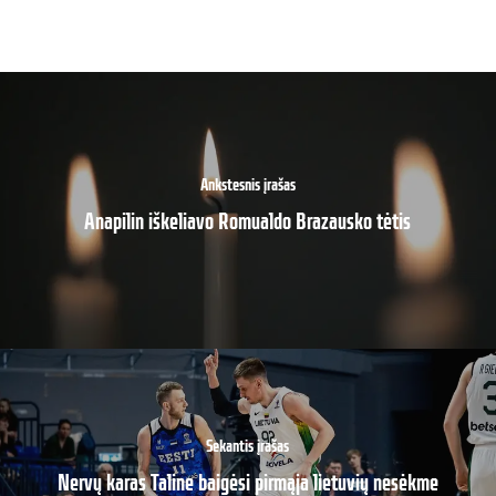
Ankstesnis įrašas
Anapilin iškeliavo Romualdo Brazausko tėtis
Sekantis įrašas
Nervų karas Taline baigėsi pirmąja lietuvių nesėkme