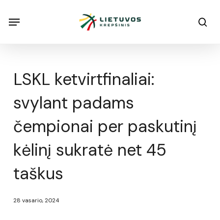
Skip
Menu
Menu
sea
to
main
content
LSKL ketvirtfinaliai:
svylant padams
čempionai per paskutinį
kėlinį sukratė net 45
taškus
28 vasario, 2024