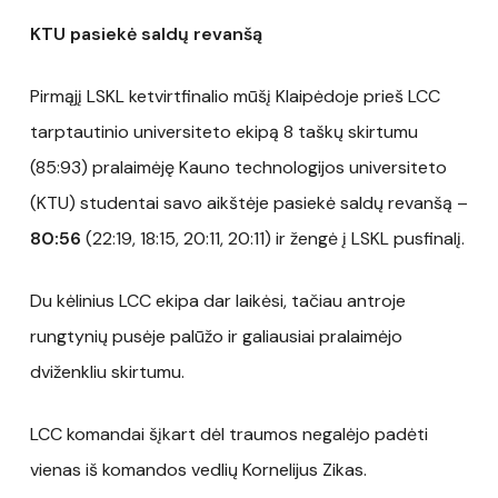
KTU pasiekė saldų revanšą
Pirmąjį LSKL ketvirtfinalio mūšį Klaipėdoje prieš LCC
tarptautinio universiteto ekipą 8 taškų skirtumu
(85:93) pralaimėję Kauno technologijos universiteto
(KTU) studentai savo aikštėje pasiekė saldų revanšą –
80:56
(22:19, 18:15, 20:11, 20:11) ir žengė į LSKL pusfinalį.
Du kėlinius LCC ekipa dar laikėsi, tačiau antroje
rungtynių pusėje palūžo ir galiausiai pralaimėjo
dviženkliu skirtumu.
LCC komandai šįkart dėl traumos negalėjo padėti
vienas iš komandos vedlių Kornelijus Zikas.