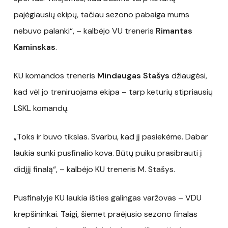
pajėgiausių ekipų, tačiau sezono pabaiga mums
nebuvo palanki“, – kalbėjo VU treneris
Rimantas
Kaminskas
.
KU komandos treneris
Mindaugas Stašys
džiaugėsi,
kad vėl jo treniruojama ekipa – tarp keturių stipriausių
LSKL komandų.
„Toks ir buvo tikslas. Svarbu, kad jį pasiekėme. Dabar
laukia sunki pusfinalio kova. Būtų puiku prasibrauti į
didįjį finalą“, – kalbėjo KU treneris M. Stašys.
Pusfinalyje KU laukia išties galingas varžovas – VDU
krepšininkai. Taigi, šiemet praėjusio sezono finalas