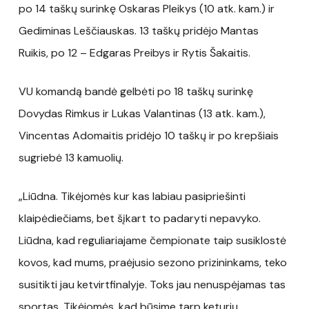
po 14 taškų surinkę Oskaras Pleikys (10 atk. kam.) ir
Gediminas Leščiauskas. 13 taškų pridėjo Mantas
Ruikis, po 12 – Edgaras Preibys ir Rytis Šakaitis.
VU komandą bandė gelbėti po 18 taškų surinkę
Dovydas Rimkus ir Lukas Valantinas (13 atk. kam.),
Vincentas Adomaitis pridėjo 10 taškų ir po krepšiais
sugriebė 13 kamuolių.
„Liūdna. Tikėjomės kur kas labiau pasipriešinti
klaipėdiečiams, bet šįkart to padaryti nepavyko.
Liūdna, kad reguliariajame čempionate taip susiklostė
kovos, kad mums, praėjusio sezono prizininkams, teko
susitikti jau ketvirtfinalyje. Toks jau nenuspėjamas tas
sportas. Tikėjomės, kad būsime tarp keturių