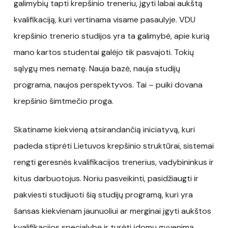
galimybių tapti krepšinio treneriu, įgyti labai aukštą
kvalifikaciją, kuri vertinama visame pasaulyje. VDU
krepšinio trenerio studijos yra ta galimybė, apie kurią
mano kartos studentai galėjo tik pasvajoti. Tokių
sąlygų mes nematę. Nauja bazė, nauja studijų
programa, naujos perspektyvos. Tai – puiki dovana
krepšinio šimtmečio proga.
Skatiname kiekvieną atsirandančią iniciatyvą, kuri
padeda stiprėti Lietuvos krepšinio struktūrai, sistemai
rengti geresnės kvalifikacijos trenerius, vadybininkus ir
kitus darbuotojus. Noriu pasveikinti, pasidžiaugti ir
pakviesti studijuoti šią studijų programą, kuri yra
šansas kiekvienam jaunuoliui ar merginai įgyti aukštos
kvalifikacijos specialybę ir turėti įdomų gyvenimą,