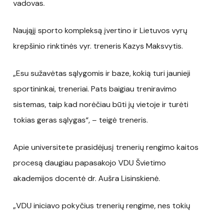
vadovas.
Naująjį sporto kompleksą įvertino ir Lietuvos vyrų
krepšinio rinktinės vyr. treneris Kazys Maksvytis.
„Esu sužavėtas sąlygomis ir baze, kokią turi jaunieji
sportininkai, treneriai. Pats baigiau treniravimo
sistemas, taip kad norėčiau būti jų vietoje ir turėti
tokias geras sąlygas“, – teigė treneris.
Apie universitete prasidėjusį trenerių rengimo kaitos
procesą daugiau papasakojo VDU Švietimo
akademijos docentė dr. Aušra Lisinskienė.
„VDU iniciavo pokyčius trenerių rengime, nes tokių