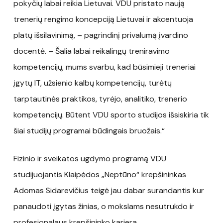
pokyčių labai reikia Lietuvai. VDU pristato naują
trenerių rengimo koncepciją Lietuvai ir akcentuoja
platų išsilavinimą, – pagrindinį privalumą įvardino
docentė. – Šalia labai reikalingų treniravimo
kompetencijų, mums svarbu, kad būsimieji treneriai
įgytų IT, užsienio kalbų kompetencijų, turėtų
tarptautinės praktikos, tyrėjo, analitiko, trenerio
kompetencijų. Būtent VDU sporto studijos išsiskiria tik
šiai studijų programai būdingais bruožais.“
Fizinio ir sveikatos ugdymo programą VDU
studijuojantis Klaipėdos „Neptūno“ krepšininkas
Adomas Sidarevičius teigė jau dabar surandantis kur
panaudoti įgytas žinias, o mokslams nesutrukdo ir
profesionalaus krepšininko karjera.