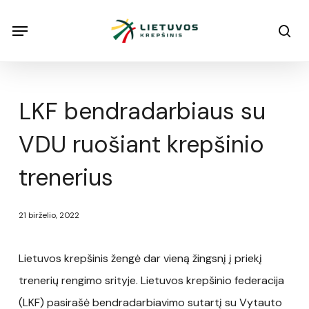
Skip
Menu
Menu
sea
to
main
content
LKF bendradarbiaus su
VDU ruošiant krepšinio
trenerius
21 birželio, 2022
Lietuvos krepšinis žengė dar vieną žingsnį į priekį
trenerių rengimo srityje. Lietuvos krepšinio federacija
(LKF) pasirašė bendradarbiavimo sutartį su Vytauto