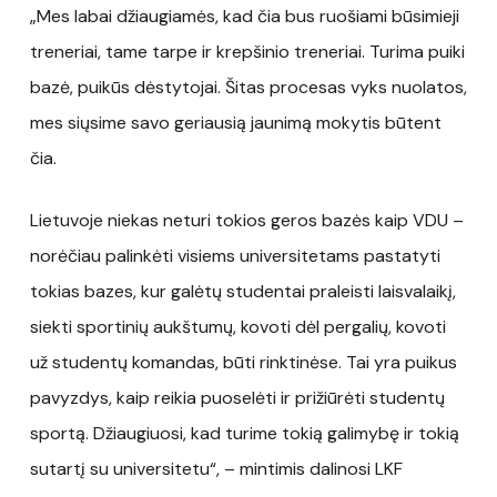
„Mes labai džiaugiamės, kad čia bus ruošiami būsimieji
treneriai, tame tarpe ir krepšinio treneriai. Turima puiki
bazė, puikūs dėstytojai. Šitas procesas vyks nuolatos,
mes siųsime savo geriausią jaunimą mokytis būtent
čia.
Lietuvoje niekas neturi tokios geros bazės kaip VDU –
norėčiau palinkėti visiems universitetams pastatyti
tokias bazes, kur galėtų studentai praleisti laisvalaikį,
siekti sportinių aukštumų, kovoti dėl pergalių, kovoti
už studentų komandas, būti rinktinėse. Tai yra puikus
pavyzdys, kaip reikia puoselėti ir prižiūrėti studentų
sportą. Džiaugiuosi, kad turime tokią galimybę ir tokią
sutartį su universitetu“, – mintimis dalinosi LKF