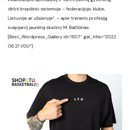
dirbti krepšinio sistemoje – federacijoje, klube,
Lietuvoje ar užsienyje“, – apie trenerio profesiją
svajojantį jaunimą skatino M. Balčiūnas.
[Best_Wordpress_Gallery id=”607″ gal_title=”2022
06 21 VDU”]