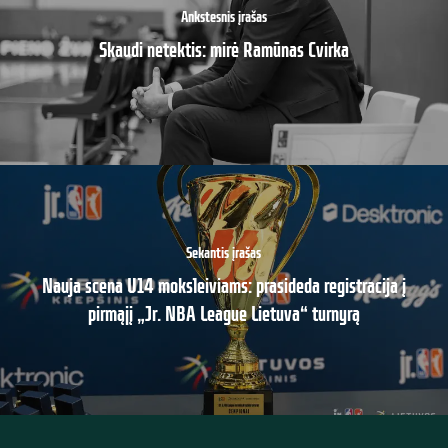
Ankstesnis įrašas
Skaudi netektis: mirė Ramūnas Cvirka
Sekantis įrašas
Nauja scena U14 moksleiviams: prasideda registracija į
pirmąjį „Jr. NBA League Lietuva“ turnyrą