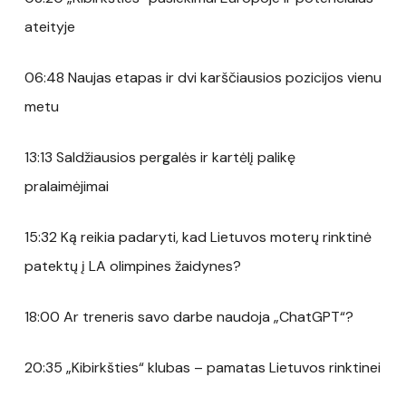
ateityje
06:48 Naujas etapas ir dvi karščiausios pozicijos vienu
metu
13:13 Saldžiausios pergalės ir kartėlį palikę
pralaimėjimai
15:32 Ką reikia padaryti, kad Lietuvos moterų rinktinė
patektų į LA olimpines žaidynes?
18:00 Ar treneris savo darbe naudoja „ChatGPT“?
20:35 „Kibirkšties“ klubas – pamatas Lietuvos rinktinei