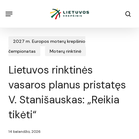
Skip
Menu
Menu
sea
to
main
content
2027 m. Europos moterų krepšinio
čempionatas
Moterų rinktinė
Lietuvos rinktinės
vasaros planus pristatęs
V. Stanišauskas: „Reikia
tikėti“
14 balandžio, 2026