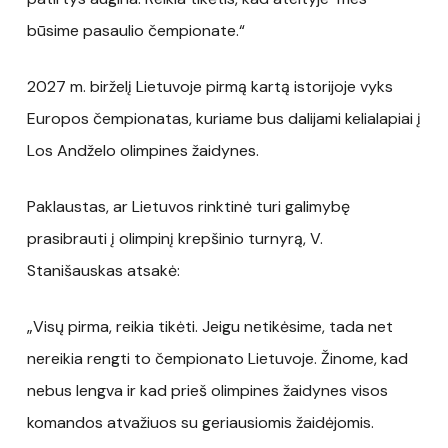
būsime pasaulio čempionate.“
2027 m. birželį Lietuvoje pirmą kartą istorijoje vyks
Europos čempionatas, kuriame bus dalijami kelialapiai į
Los Andželo olimpines žaidynes.
Paklaustas, ar Lietuvos rinktinė turi galimybę
prasibrauti į olimpinį krepšinio turnyrą, V.
Stanišauskas atsakė:
„Visų pirma, reikia tikėti. Jeigu netikėsime, tada net
nereikia rengti to čempionato Lietuvoje. Žinome, kad
nebus lengva ir kad prieš olimpines žaidynes visos
komandos atvažiuos su geriausiomis žaidėjomis.