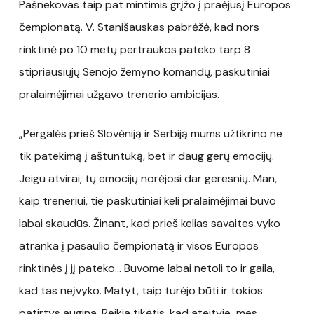
Pašnekovas taip pat mintimis grįžo į praėjusį Europos
čempionatą. V. Stanišauskas pabrėžė, kad nors
rinktinė po 10 metų pertraukos pateko tarp 8
stipriausiųjų Senojo žemyno komandų, paskutiniai
pralaimėjimai užgavo trenerio ambicijas.
„Pergalės prieš Slovėniją ir Serbiją mums užtikrino ne
tik patekimą į aštuntuką, bet ir daug gerų emocijų.
Jeigu atvirai, tų emocijų norėjosi dar geresnių. Man,
kaip treneriui, tie paskutiniai keli pralaimėjimai buvo
labai skaudūs. Žinant, kad prieš kelias savaites vyko
atranka į pasaulio čempionatą ir visos Europos
rinktinės į jį pateko… Buvome labai netoli to ir gaila,
kad tas neįvyko. Matyt, taip turėjo būti ir tokios
patirtys augina. Reikia tikėtis, kad ateityje mes