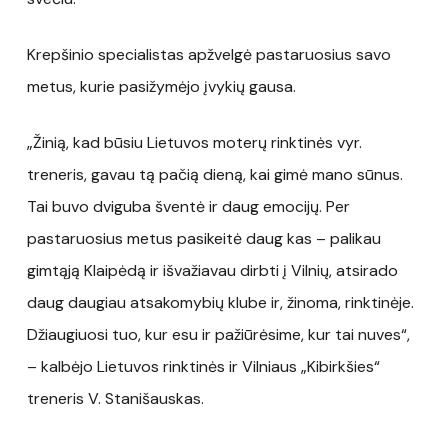
Krepšinio specialistas apžvelgė pastaruosius savo
metus, kurie pasižymėjo įvykių gausa.
„Žinią, kad būsiu Lietuvos moterų rinktinės vyr.
treneris, gavau tą pačią dieną, kai gimė mano sūnus.
Tai buvo dviguba šventė ir daug emocijų. Per
pastaruosius metus pasikeitė daug kas – palikau
gimtąją Klaipėdą ir išvažiavau dirbti į Vilnių, atsirado
daug daugiau atsakomybių klube ir, žinoma, rinktinėje.
Džiaugiuosi tuo, kur esu ir pažiūrėsime, kur tai nuves“,
– kalbėjo Lietuvos rinktinės ir Vilniaus „Kibirkšies“
treneris V. Stanišauskas.