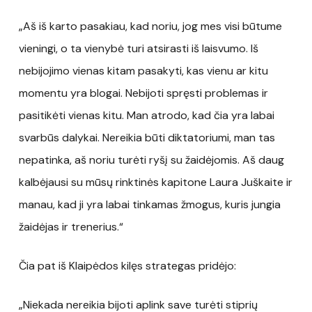
„Aš iš karto pasakiau, kad noriu, jog mes visi būtume
vieningi, o ta vienybė turi atsirasti iš laisvumo. Iš
nebijojimo vienas kitam pasakyti, kas vienu ar kitu
momentu yra blogai. Nebijoti spręsti problemas ir
pasitikėti vienas kitu. Man atrodo, kad čia yra labai
svarbūs dalykai. Nereikia būti diktatoriumi, man tas
nepatinka, aš noriu turėti ryšį su žaidėjomis. Aš daug
kalbėjausi su mūsų rinktinės kapitone Laura Juškaite ir
manau, kad ji yra labai tinkamas žmogus, kuris jungia
žaidėjas ir trenerius.“
Čia pat iš Klaipėdos kilęs strategas pridėjo:
„Niekada nereikia bijoti aplink save turėti stiprių