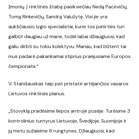
žmonių. Į rinktinės štabą pasikviečiau Nedą Pacevičių,
Tomą Rinkevičių, Sandrą Valužytę. Visi jie yra
aukščiausio lygio specialistai, kurie tos patirties turi
galbūt daugiau už mane, todėl labai džiaugiuosi, kad
galiu dirbti su tokiu kolektyvu. Manau, kad būtent tai
mus padarė pakankamai stiprius praėjusiame Europos
čempionate.“
V. Stanišauskas taip pat pristatė artėjančios vasaros
Lietuvos rinktinės planus.
„Stovyklą pradėsime liepos antroje pusėje. Turėsime 3
kontrolinius turnyrus Lietuvoje, Švedijoje, Suomijoje ir
jų metu sužaisime 6 rungtynes. Džiaugiuosi, kad