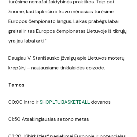
turėsime nemažai žaidybinės praktikos. Taip pat
žinome, kad lapkričio ir kovo mėnesiais turėsime
Europos čempionato langus. Laikas prabėgs labai
greitai ir tas Europos čempionatas Lietuvoje iš tikrųjų
yra jau labai arti.“
Daugiau V. Stanišausko įžvalgų apie Lietuvos moterų
krepšinį – naujausiame tinklalaidės epizode.
Temos
00:00 Intro ir
SHOP.LTU.BASKETBALL
dovanos
01:50 Atsakingiausias sezono metas
03:20 „Kibirkšties“ pasiekimai Europoje ir potencialas